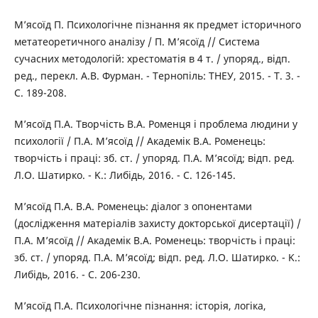
М’ясоїд П. Психологічне пізнання як предмет історичного
метатеоретичного аналізу / П. М’ясоїд // Система
сучасних методологій: хрестоматія в 4 т. / упоряд., відп.
ред., перекл. А.В. Фурман. - Тернопіль: ТНЕУ, 2015. - Т. 3. -
С. 189-208.
М’ясоїд П.А. Творчість В.А. Роменця і проблема людини у
психології / П.А. М’ясоїд // Академік В.А. Роменець:
творчість і праці: зб. ст. / упоряд. П.А. М’ясоїд; відп. ред.
Л.О. Шатирко. - K.: Либідь, 2016. - С. 126-145.
М’ясоїд П.А. В.А. Роменець: діалог з опонентами
(дослідження матеріалів захисту докторської дисертації) /
П.А. М’ясоїд // Академік В.А. Роменець: творчість і праці:
зб. ст. / упоряд. П.А. М’ясоїд; відп. ред. Л.О. Шатирко. - K.:
Либідь, 2016. - С. 206-230.
М’ясоїд П.А. Психологічне пізнання: історія, логіка,