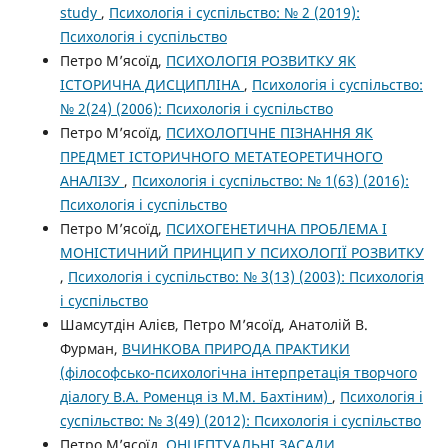
study
,
Психологія і суспільство: № 2 (2019):
Психологія і суспільство
Петро М’ясоїд,
ПСИХОЛОГІЯ РОЗВИТКУ ЯК
ІСТОРИЧНА ДИСЦИПЛІНА
,
Психологія і суспільство:
№ 2(24) (2006): Психологія і суспільство
Петро М’ясоїд,
ПСИХОЛОГІЧНЕ ПІЗНАННЯ ЯК
ПРЕДМЕТ ІСТОРИЧНОГО МЕТАТЕОРЕТИЧНОГО
АНАЛІЗУ
,
Психологія і суспільство: № 1(63) (2016):
Психологія і суспільство
Петро М’ясоїд,
ПСИХОГЕНЕТИЧНА ПРОБЛЕМА І
МОНІСТИЧНИЙ ПРИНЦИП У ПСИХОЛОГІЇ РОЗВИТКУ
,
Психологія і суспільство: № 3(13) (2003): Психологія
і суспільство
Шамсутдін Алієв, Петро М’ясоїд, Анатолій В.
Фурман,
ВЧИНКОВА ПРИРОДА ПРАКТИКИ
(філософсько-психологічна інтерпретація творчого
діалогу В.А. Роменця із М.М. Бахтіним)
,
Психологія і
суспільство: № 3(49) (2012): Психологія і суспільство
Петро М’ясоїд,
ОНЦЕПТУАЛЬНІ ЗАСАДИ