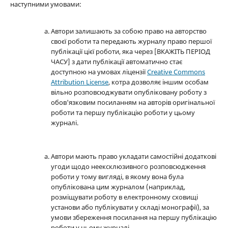
наступними умовами:
Автори залишають за собою право на авторство
своєї роботи та передають журналу право першої
публікації цієї роботи, яка через [ВКАЖІТЬ ПЕРІОД
ЧАСУ] з дати публікації автоматично стає
доступною на умовах ліцензії
Creative Commons
Attribution License
, котра дозволяє іншим особам
вільно розповсюджувати опубліковану роботу з
обов'язковим посиланням на авторів оригінальної
роботи та першу публікацію роботи у цьому
журналі.
Автори мають право укладати самостійні додаткові
угоди щодо неексклюзивного розповсюдження
роботи у тому вигляді, в якому вона була
опублікована цим журналом (наприклад,
розміщувати роботу в електронному сховищі
установи або публікувати у складі монографії), за
умови збереження посилання на першу публікацію
роботи у цьому журналі.