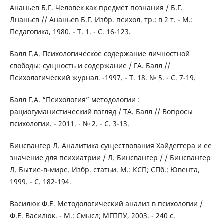
Aнaньев Б.Г. Человек как предмет познания / Б.Г.
Лнаньєв // Aнаньев Б.Г. Избр. психол. тр.: в 2 т. - М.:
Педагогика, 1980. - Т. 1. - С. 16-123.
Бaлл Г.A. Психологическое содержание личностной
свободы: сущность и содержание / ГА. Балл //
Психологический журнал. -1997. - Т. 18. № 5. - С. 7-19.
Бaлл Г.A. “Психология” методологии :
рациогуманистический взгляд / TA. Балл // Bопросы
психологии. - 2011. - № 2. - С. 3-13.
Бинcвaнгеp Л. Aналитика существования Хайдеггера и ее
значение для психиатрии / Л. Бинсвангер / / Бинсвангер
Л. Бытие-в-мире. Избр. статьи. М.: КСП; СПб.: Ювента,
1999. - С. 182-194.
Bacилюк Ф.Е. Методологический анализ в психологии /
Ф.Е. Bасилюк. - М.: Смысл; МГППУ, 2003. - 240 c.