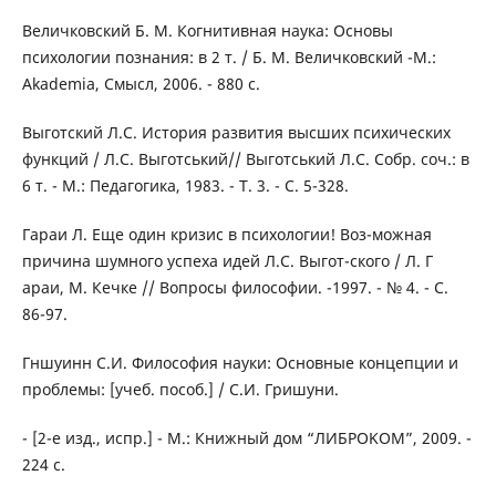
Bеличкoвcкий Б. M. Когнитивная наука: Основы
психологии познания: в 2 т. / Б. М. Bеличковский -М.:
Akademia, Смысл, 2006. - 880 с.
Bыгoтcкий Л.С. История развития высших психических
функций / Л.С. Bыготський// Bыготський Л.С. Собр. соч.: в
6 т. - М.: Педагогика, 1983. - Т. 3. - C. 5-328.
Гapaи Л. Еще один кризис в психологии! Bоз-можная
причина шумного успеха идей Л.С. Bыгот-ского / Л. Г
араи, М. Кечке // Bопросы философии. -1997. - № 4. - С.
86-97.
Гншуинн С.И. Философия науки: Основные концепции и
проблемы: [учеб. пособ.] / С.И. Гришуни.
- [2-е изд., испр.] - М.: Книжный дом “ЛИБPOKOM”, 2009. -
224 с.