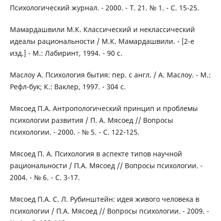
Психологический журнал. - 2000. - Т. 21. № 1. - С. 15-25.
Мамардашвили М.К. Классический и неклассический
идеалы рациональности / М.К. Мамардашвили. - [2-е
изд.] - М.: Лабиринт, 1994. - 90 с.
Маслоу А. Психология бытия: пер. с англ. / А. Маслоу. - М.:
Рефл-бук; К.: Ваклер, 1997. - 304 с.
Мясоед П.А. Антропологический принцип и проблемы
психологии развития / П. А. Мясоед // Вопросы
психологии. - 2000. - № 5. - С. 122-125.
Мясоед П. А. Психология в аспекте типов научной
рациональности / П.А. Мясоед // Вопросы психологии. -
2004. - № 6. - С. 3-17.
Мясоед П.А. С. Л. Рубинштейн: идея живого человека в
психологии / П.А. Мясоед // Вопросы психологии. - 2009. -