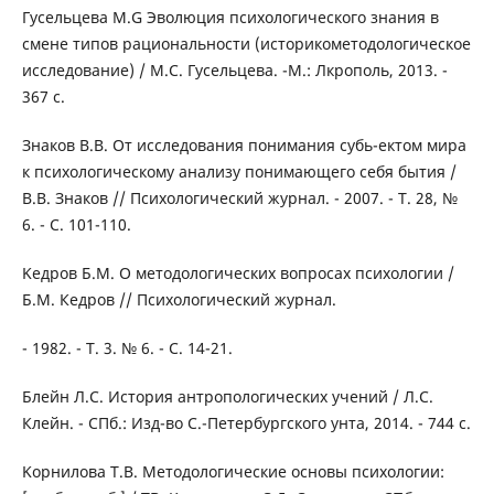
Гycельцевa M.G Эволюция психологического знания в
смене типов рациональности (историкометодологическое
исследование) / М.С. Гусельцева. -М.: Лкрополь, 2013. -
367 с.
Знaкoв B.B. От исследования понимания субь-ектом мира
к психологическому анализу понимающего себя бытия /
B.B. Знаков // Психологический журнал. - 2007. - Т. 28, №
6. - С. 101-110.
Kедpoв Б.M. О методологических вопросах психологии /
Б.М. Кедров // Психологический журнал.
- 1982. - Т. 3. № 6. - С. 14-21.
Блейн Л.С. История антропологических учений / Л.С.
Клейн. - СПб.: Изд-во С.-Петербургского унта, 2014. - 744 с.
Kopнилoвa T.B. Методологические основы психологии: