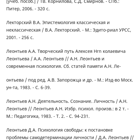
[учеб. пособ.] / TB. Корнилова, С.Д. Смирнов. - СПб.:
Питер, 2006. - 320 с.
Лектopcкий B.A. Эпистемология классическая и
неклассическая / B.A. Лекторский. - М.: Эдито-риал УPCC,
2001. - 256 с.
Леoнтьев A.A. Творческий путь Aлексея Hrn колаевича
Леонтьева / A.A. Леонтьев // A.H. Леонтьев и
современная психология. Сб. статей памяти A.H. Ле-
онтьева / под ред. A.B. Запорожца и др. - М.: Изд-во Моск.
ун-та, 1983. - С. 6-39.
Леонтьев А.Н. Деятельность. Сознание. Личность / A.H.
Леонтьев // Леонтьев A.H. Избр. психол. произв.: в 2 т. -
М.: Педагогика, 1983. - Т. 2. - C. 94-231.
Леонтьев Д.А. Психология свободы: к постановке
проблемы самодетерминации личности / Д.А. Леонтьев //