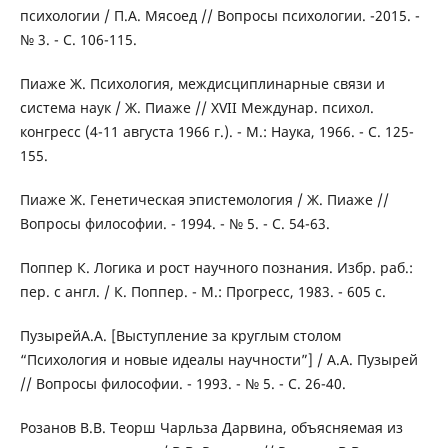
психологии / П.А. Мясоед // Вопросы психологии. -2015. -
№ 3. - С. 106-115.
Пиаже Ж. Психология, междисциплинарные связи и
система наук / Ж. Пиаже // XVII Междунар. психол.
конгресс (4-11 августа 1966 г.). - М.: Наука, 1966. - С. 125-
155.
Пиаже Ж. Генетическая эпистемология / Ж. Пиаже //
Вопросы философии. - 1994. - № 5. - С. 54-63.
Поппер К. Логика и рост научного познания. Избр. раб.:
пер. с англ. / К. Поппер. - М.: Прогресс, 1983. - 605 с.
ПузырейА.А. [Выступление за круглым столом
“Психология и новые идеалы научности”] / А.А. Пузырей
// Вопросы философии. - 1993. - № 5. - С. 26-40.
Розанов В.В. Теорш Чарльза Дарвина, объясняемая из