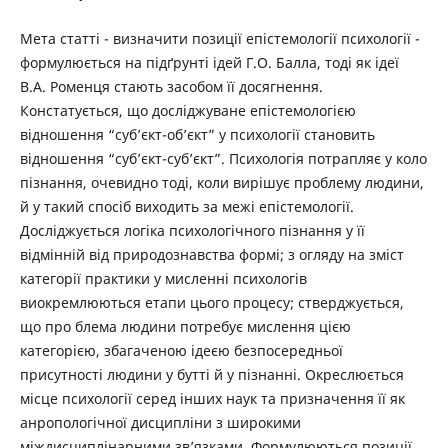
Мета статті - визначити позиції епістемології психології -
формулюється на підґрунті ідей Г.О. Балла, тоді як ідеї
В.А. Роменця стають засобом її досягнення.
Констатується, що досліджуване епістемологією
відношення “суб’єкт-об’єкт” у психології становить
відношення “суб’єкт-суб’єкт”. Психологія потрапляє у коло
пізнання, очевидно тоді, коли вирішує проблему людини,
й у такий спосіб виходить за межі епістемології.
Досліджується логіка психологічного пізнання у її
відмінній від природознавства формі; з огляду на зміст
категорії практики у мисленні психологів
виокремлюються етапи цього процесу; стверджується,
що про блема людини потребує мислення цією
категорією, збагаченою ідеєю безпосередньої
присутності людини у бутті й у пізнанні. Окреслюється
місце психології серед інших наук та призначення її як
анропологічної дисципліни з широкими
міждисциплінарними зв’язками. Формулюються позиції