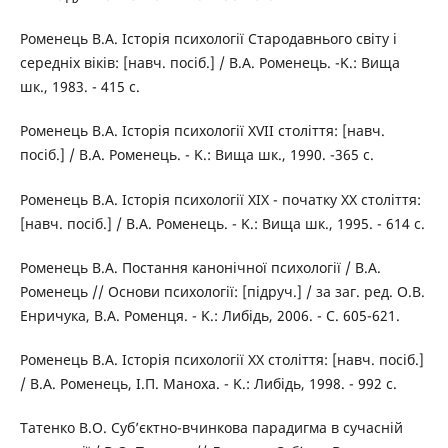
Роменець В.А. Історія психології Стародавнього світу і
середніх віків: [навч. посіб.] / В.А. Роменець. -K.: Вища
шк., 1983. - 415 с.
Роменець В.А. Історія психології XVII століття: [навч.
посіб.] / В.А. Роменець. - K.: Вища шк., 1990. -365 с.
Роменець В.А. Історія психології XIX - початку XX століття:
[навч. посіб.] / В.А. Роменець. - K.: Вища шк., 1995. - 614 с.
Роменець В.А. Постання канонічної психології / В.А.
Роменець // Основи психології: [підруч.] / за заг. ред. О.В.
Енричука, В.А. Роменця. - K.: Либідь, 2006. - С. 605-621.
Роменець В.А. Історія психології XX століття: [навч. посіб.]
/ В.А. Роменець, І.П. Маноха. - K.: Либідь, 1998. - 992 с.
Татенко В.О. Суб’єктно-вчинкова парадигма в сучасній