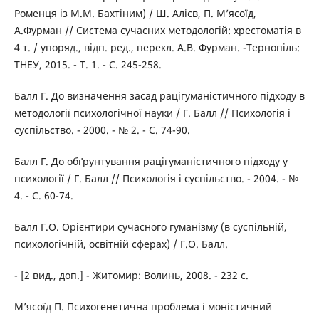
Роменця із М.М. Бахтіним) / Ш. Алієв, П. М’ясоїд,
А.Фурман // Система сучасних методологій: хрестоматія в
4 т. / упоряд., відп. ред., перекл. А.В. Фурман. -Тернопіль:
ТНЕУ, 2015. - Т. 1. - С. 245-258.
Балл Г. До визначення засад рацігуманістичного підходу в
методології психологічної науки / Г. Балл // Психологія і
суспільство. - 2000. - № 2. - С. 74-90.
Балл Г. До обґрунтування рацігуманістичного підходу у
психології / Г. Балл // Психологія і суспільство. - 2004. - №
4. - С. 60-74.
Балл Г.О. Орієнтири сучасного гуманізму (в суспільній,
психологічній, освітній сферах) / Г.О. Балл.
- [2 вид., доп.] - Житомир: Волинь, 2008. - 232 с.
М’ясоїд П. Психогенетична проблема і моністичний