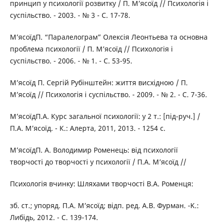
принцип у психології розвитку / П. М’ясоїд // Психологія і
суспільство. - 2003. - № 3 - С. 17-78.
М’ясоїдП. “Паралелограм” Олексія Леонтьева та основна
проблема психології / П. М’ясоїд // Психологія і
суспільство. - 2006. - № 1. - С. 53-95.
М’ясоїд П. Сергій Рубінштейн: життя висхідною / П.
М’ясоїд // Психологія і суспільство. - 2009. - № 2. - C. 7-36.
М’ясоїдП.А. Курс загальної психології: у 2 т.: [під-руч.] /
П.А. М’ясоїд. - К.: Алерта, 2011, 2013. - 1254 с.
М’ясоїдП. А. Володимир Роменець: від психології
творчості до творчості у психології / П.А. М’ясоїд //
Психологія вчинку: Шляхами творчості В.А. Роменця:
зб. ст.; упоряд. П.А. М’ясоїд; відп. ред. А.В. Фурман. -K.:
Либідь, 2012. - С. 139-174.