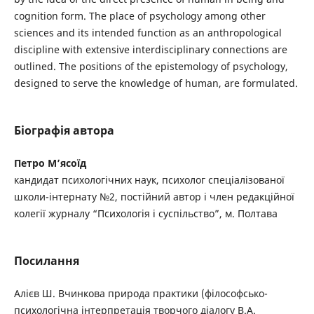
cognition form. The place of psychology among other
sciences and its intended function as an anthropological
discipline with extensive interdisciplinary connections are
outlined. The positions of the epistemology of psychology,
designed to serve the knowledge of human, are formulated.
Біографія автора
Петро М’ясоїд
кандидат психологічних наук, психолог спеціалізованої
школи-інтернату №2, постійний автор і член редакційної
колегії журналу “Психологія і суспільство”, м. Полтава
Посилання
Алієв Ш. Вчинкова природа практики (філософсько-
психологічна інтерпретація творчого діалогу B.А.