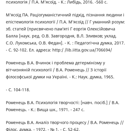
психологія / П.А. М’ясоїд. - K.: Либідь, 2016. -560 с.
М’ясоїд ПА. Раціогуманістичний підхід, пізнання людини і
епістемологія психології / П.А. М’ясоїд // Г уманний розум:
зб. статей (присвячено пам’яті Г еоргія Олексійовича
Балла [наук. ред. О.В. Завгородня, В.Л. Зливков; уклад.
С.О. Лукомська, О.В. Федан]. - K. : Педагогічна думка, 2017.
- С. 92-102. Ел. адреса: http:/ /lib.iitta.gov.ua/706694/
Роменець В.А. Вчинок і проблема детермінізму у
вітчизняній психології / В.А. Роменець // З історії
філософської думки на Україні. - K.: Наук. думка, 1965.
- С. 104-118.
Роменець В.А. Психологія творчості: [навч. посіб.] / В.А.
Роменець. - K.: Вища шк., 1971. - 247 с.
Роменець В.А. Аналіз творчого процесу / В.А. Роменець //
Філос. думка. - 1972. - № 1. - С. 52-62.