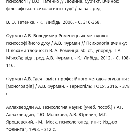
психології / В.О. Татенко // Людина. Суб’єкт. Вчинок:
філософсько-психологічні студії / за заг. ред.
В. О. Татенка. - K.: Либідь, 2006. - С. 316-358.
Фурман А.В. Володимир Роменець як методолог
психософійного духу / А.В. Фурман // Психологія вчинку:
Шляхами творчості В. А. Роменця: зб. ст.; упоряд. П.А.
М’ясоїд; відп. ред. А.В. Фурман. - K.: Либідь, 2012. - С. 108-
116.
Фypмaн A.B. Ідея і зміст професійного методо-логування :
[монографія] / A.B. Фурман. - Тернопіль: ТОЕУ, 2016. - 378
с.
Aллaxвеpдян A.E Психология науки: [учеб. пособ.] / AT.
Aллахвердян, Г.Ю. Мошкова, A.B. Юревич, М.Г.
Ярошевский. - М.: Моск. психологопед. ин-т; Изд-во
“Флинта”, 1998. - 312 с.