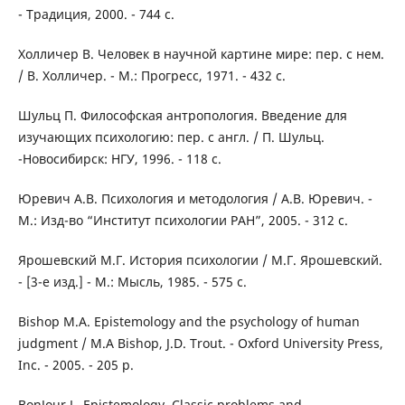
- Традиция, 2000. - 744 с.
Холличер В. Человек в научной картине мире: пер. с нем.
/ В. Холличер. - М.: Прогресс, 1971. - 432 с.
Шульц П. Философская антропология. Введение для
изучающих психологию: пер. с англ. / П. Шульц.
-Новосибирск: НГУ, 1996. - 118 с.
Юревич А.В. Психология и методология / А.В. Юревич. -
М.: Изд-во “Институт психологии РАН”, 2005. - 312 с.
Ярошевский М.Г. История психологии / М.Г. Ярошевский.
- [3-е изд.] - М.: Мысль, 1985. - 575 с.
Bishop M.A. Epistemology and the psychology of human
judgment / M.A Bishop, J.D. Trout. - Oxford University Press,
Inc. - 2005. - 205 р.
BonJour L. Epistemology. Classic problems and