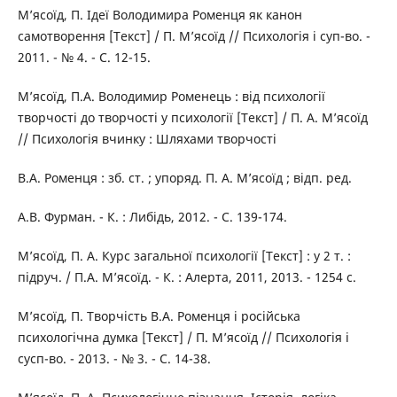
М’ясоїд, П. Ідеї Володимира Роменця як канон
самотворення [Текст] / П. М’ясоїд // Психологія і суп-во. -
2011. - № 4. - С. 12-15.
М’ясоїд, П.А. Володимир Роменець : від психології
творчості до творчості у психології [Текст] / П. A. М’ясоїд
// Психологія вчинку : Шляхами творчості
B.А. Роменця : зб. ст. ; упоряд. П. А. М’ясоїд ; відп. ред.
А.В. Фурман. - К. : Либідь, 2012. - С. 139-174.
М’ясоїд, П. А. Курс загальної психології [Текст] : у 2 т. :
підруч. / П.А. М’ясоїд. - К. : Алерта, 2011, 2013. - 1254 с.
М’ясоїд, П. Творчість В.А. Роменця і російська
психологічна думка [Текст] / П. М’ясоїд // Психологія і
сусп-во. - 2013. - № 3. - С. 14-38.