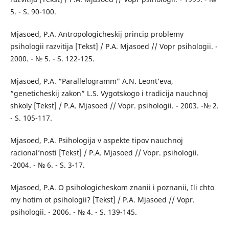
5. - S. 90-100.
Mjasoed, P.A. Antropologicheskij princip problemy
psihologii razvitija [Tekst] / P.A. Mjasoed // Vopr psihologii. -
2000. - № 5. - S. 122-125.
Mjasoed, P.A. “Parallelogramm” A.N. Leont’eva,
“geneticheskij zakon” L.S. Vygotskogo i tradicija nauchnoj
shkoly [Tekst] / P.A. Mjasoed // Vopr. psihologii. - 2003. -№ 2.
- S. 105-117.
Mjasoed, P.A. Psihologija v aspekte tipov nauchnoj
racional’nosti [Tekst] / P.A. Mjasoed // Vopr. psihologii.
-2004. - № 6. - S. 3-17.
Mjasoed, P.A. O psihologicheskom znanii i poznanii, Ili chto
my hotim ot psihologii? [Tekst] / P.A. Mjasoed // Vopr.
psihologii. - 2006. - № 4. - S. 139-145.