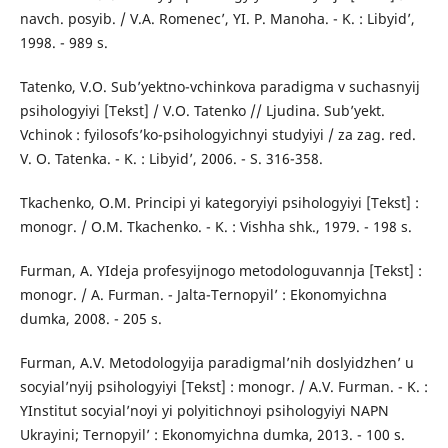
navch. posyib. / V.A. Romenec’, YI. P. Manoha. - K. : Libyid’,
1998. - 989 s.
Tatenko, V.O. Sub’yektno-vchinkova paradigma v suchasnyij
psihologyiyi [Tekst] / V.O. Tatenko // Ljudina. Sub’yekt.
Vchinok : fyilosofs’ko-psihologyichnyi studyiyi / za zag. red.
V. O. Tatenka. - K. : Libyid’, 2006. - S. 316-358.
Tkachenko, O.M. Principi yi kategoryiyi psihologyiyi [Tekst] :
monogr. / O.M. Tkachenko. - K. : Vishha shk., 1979. - 198 s.
Furman, A. YIdeja profesyijnogo metodologuvannja [Tekst] :
monogr. / A. Furman. - Jalta-Ternopyil’ : Ekonomyichna
dumka, 2008. - 205 s.
Furman, A.V. Metodologyija paradigmal’nih doslyidzhen’ u
socyial’nyij psihologyiyi [Tekst] : monogr. / A.V. Furman. - K. :
YInstitut socyial’noyi yi polyitichnoyi psihologyiyi NAPN
Ukrayini; Ternopyil’ : Ekonomyichna dumka, 2013. - 100 s.