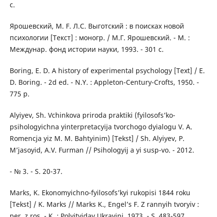
с.
Ярошевский, M. F. Л.С. Выготский : в поисках новой
психологии [Текст] : моногр. / М.Г. Ярошевский. - М. :
Междунар. фонд истории науки, 1993. - 301 с.
Boring, E. D. A history of experimental psychology [Text] / E.
D. Boring. - 2d ed. - N.Y. : Appleton-Century-Crofts, 1950. -
775 p.
Alyiyev, Sh. Vchinkova priroda praktiki (fyilosofs’ko-
psihologyichna yinterpretacyija tvorchogo dyialogu V. A.
Romencja yiz M. M. Bahtyinim) [Tekst] / Sh. Alyiyev, P.
M’jasoyid, A.V. Furman // Psihologyij a yi susp-vo. - 2012.
- № 3. - S. 20-37.
Marks, K. Ekonomyichno-fyilosofs’kyi rukopisi 1844 roku
[Tekst] / K. Marks // Marks K., Engel’s F. Z rannyih tvoryiv :
per. z ros. - K. : Polyitvidav Ukrayini, 1973. - S. 483-597.