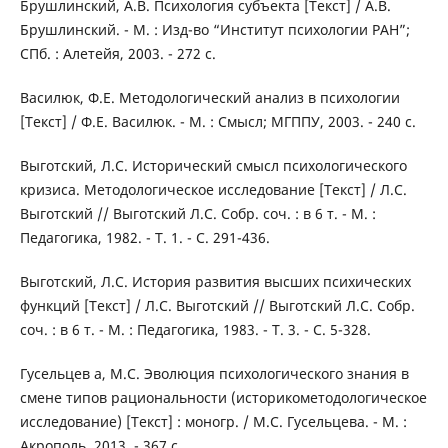
Брушлинский, А.В. Психология субъекта [Текст] / А.В.
Брушлинский. - М. : Изд-во “Институт психологии РАН”;
СПб. : Алетейя, 2003. - 272 с.
Василюк, Ф.Е. Методологический анализ в психологии
[Текст] / Ф.Е. Василюк. - М. : Смысл; МГППУ, 2003. - 240 с.
Выготский, Л.С. Исторический смысл психологического
кризиса. Методологическое исследование [Текст] / Л.С.
Выготский // Выготский Л.С. Собр. соч. : в 6 т. - М. :
Педагогика, 1982. - Т. 1. - C. 291-436.
Выготский, Л.С. История развития высших психических
функций [Текст] / Л.С. Выготский // Выготский Л.С. Собр.
соч. : в 6 т. - М. : Педагогика, 1983. - Т. 3. - C. 5-328.
Гусельцев а, М.С. Эволюция психологического знания в
смене типов рациональности (историкометодологическое
исследование) [Текст] : моногр. / М.С. Гусельцева. - М. :
Акрополь, 2013. - 367 с.