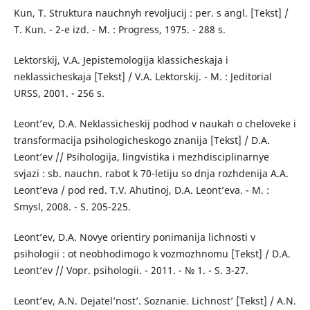
Kun, T. Struktura nauchnyh revoljucij : per. s angl. [Tekst] /
T. Kun. - 2-e izd. - M. : Progress, 1975. - 288 s.
Lektorskij, V.A. Jepistemologija klassicheskaja i
neklassicheskaja [Tekst] / V.A. Lektorskij. - M. : Jeditorial
URSS, 2001. - 256 s.
Leont’ev, D.A. Neklassicheskij podhod v naukah o cheloveke i
transformacija psihologicheskogo znanija [Tekst] / D.A.
Leont’ev // Psihologija, lingvistika i mezhdisciplinarnye
svjazi : sb. nauchn. rabot k 70-letiju so dnja rozhdenija A.A.
Leont’eva / pod red. T.V. Ahutinoj, D.A. Leont’eva. - M. :
Smysl, 2008. - S. 205-225.
Leont’ev, D.A. Novye orientiry ponimanija lichnosti v
psihologii : ot neobhodimogo k vozmozhnomu [Tekst] / D.A.
Leont’ev // Vopr. psihologii. - 2011. - № 1. - S. 3-27.
Leont’ev, A.N. Dejatel’nost’. Soznanie. Lichnost’ [Tekst] / A.N.