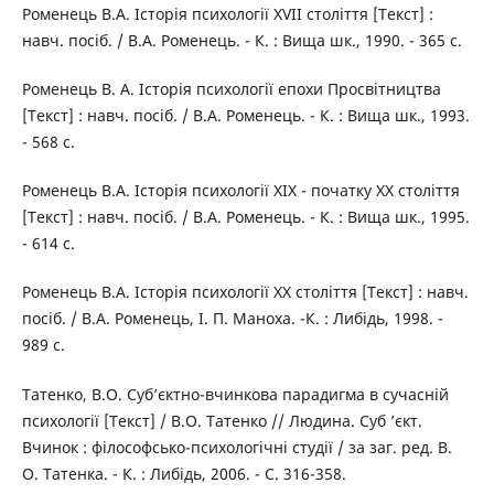
Роменець В.А. Історія психології XVII століття [Текст] :
навч. посіб. / В.А. Роменець. - К. : Вища шк., 1990. - 365 с.
Роменець В. А. Історія психології епохи Просвітництва
[Текст] : навч. посіб. / В.А. Роменець. - К. : Вища шк., 1993.
- 568 с.
Роменець В.А. Історія психології XIX - початку XX століття
[Текст] : навч. посіб. / В.А. Роменець. - К. : Вища шк., 1995.
- 614 с.
Роменець В.А. Історія психології XX століття [Текст] : навч.
посіб. / В.А. Роменець, І. П. Маноха. -К. : Либідь, 1998. -
989 с.
Татенко, В.О. Суб’єктно-вчинкова парадигма в сучасній
психології [Текст] / В.О. Татенко // Людина. Суб ’єкт.
Вчинок : філософсько-психологічні студії / за заг. ред. В.
О. Татенка. - К. : Либідь, 2006. - С. 316-358.