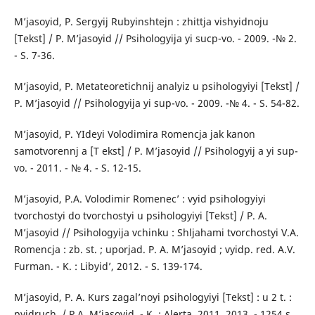
M’jasoyid, P. Sergyij Rubyinshtejn : zhittja vishyidnoju
[Tekst] / P. M’jasoyid // Psihologyija yi sucp-vo. - 2009. -№ 2.
- S. 7-36.
M’jasoyid, P. Metateoretichnij analyiz u psihologyiyi [Tekst] /
P. M’jasoyid // Psihologyija yi sup-vo. - 2009. -№ 4. - S. 54-82.
M’jasoyid, P. YIdeyi Volodimira Romencja jak kanon
samotvorennj a [T ekst] / P. M’jasoyid // Psihologyij a yi sup-
vo. - 2011. - № 4. - S. 12-15.
M’jasoyid, P.A. Volodimir Romenec’ : vyid psihologyiyi
tvorchostyi do tvorchostyi u psihologyiyi [Tekst] / P. A.
M’jasoyid // Psihologyija vchinku : Shljahami tvorchostyi V.A.
Romencja : zb. st. ; uporjad. P. A. M’jasoyid ; vyidp. red. A.V.
Furman. - K. : Libyid’, 2012. - S. 139-174.
M’jasoyid, P. A. Kurs zagal’noyi psihologyiyi [Tekst] : u 2 t. :
pyidruch. / P.A. M’jasoyid. - K. : Alerta, 2011, 2013. - 1254 s.