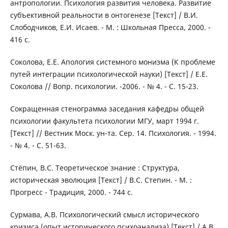
антропологии. Психология развития человека. Развитие
субъективной реальности в онтогенезе [Текст] / В.И.
Слободчиков, Е.И. Исаев. - М. : Школьная Пресса, 2000. -
416 с.
Соколова, Е.Е. Апология системного монизма (К проблеме
путей интеграции психологической науки) [Текст] / Е.Е.
Соколова // Вопр. психологии. -2006. - № 4. - С. 15-23.
Сокращенная стенограмма заседания кафедры общей
психологии факультета психологии МГУ, март 1994 г.
[Текст] // Вестник Моск. ун-та. Сер. 14. Психология. - 1994.
- № 4. - C. 51-63.
Стёпин, В.С. Теоретическое знание : Структура,
историческая эволюция [Текст] / В.С. Степин. - М. :
Прогресс - Традиция, 2000. - 744 с.
Сурмава, А.В. Психологический смысл исторического
кризиса (опыт исторического психоанализа) [Текст] / А.В.