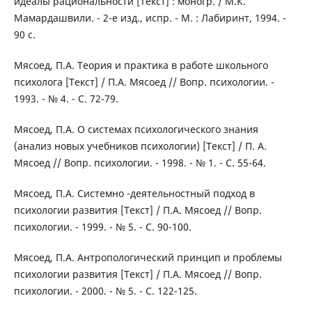
идеалы рациональности [Текст] : моногр. / М.К.
Мамардашвили. - 2-е изд., испр. - М. : Лабиринт, 1994. -
90 с.
Мясоед, П.А. Теория и практика в работе школьного
психолога [Текст] / П.А. Мясоед // Вопр. психологии. -
1993. - № 4. - С. 72-79.
Мясоед, П.А. О системах психологического знания
(анализ новых учебников психологии) [Текст] / П. А.
Мясоед // Вопр. психологии. - 1998. - № 1. - С. 55-64.
Мясоед, П.А. Системно -деятельностный подход в
психологии развития [Текст] / П.А. Мясоед // Вопр.
психологии. - 1999. - № 5. - С. 90-100.
Мясоед, П.А. Антропологический принцип и проблемы
психологии развития [Текст] / П.А. Мясоед // Вопр.
психологии. - 2000. - № 5. - С. 122-125.