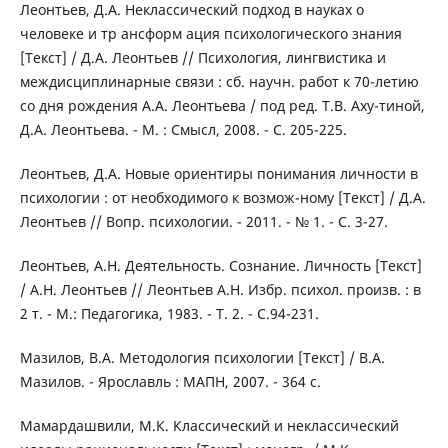
Леонтьев, Д.А. Неклассический подход в науках о
человеке и тр ансформ ация психологического знания
[Текст] / Д.А. Леонтьев // Психология, лингвистика и
междисциплинарные связи : сб. научн. работ к 70-летию
со дня рождения А.А. Леонтьева / под ред. Т.В. Аху-тиной,
Д.А. Леонтьева. - М. : Смысл, 2008. - С. 205-225.
Леонтьев, Д.А. Новые ориентиры понимания личности в
психологии : от необходимого к возмож-ному [Текст] / Д.А.
Леонтьев // Вопр. психологии. - 2011. - № 1. - С. 3-27.
Леонтьев, А.Н. Деятельность. Сознание. Личность [Текст]
/ А.Н. Леонтьев // Леонтьев А.Н. Избр. психол. произв. : в
2 т. - М.: Педагогика, 1983. - Т. 2. - C.94-231.
Мазилов, В.А. Методология психологии [Текст] / В.А.
Мазилов. - Ярославль : МАПН, 2007. - 364 с.
Мамардашвили, М.К. Классический и неклассический