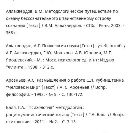
Аллахвердов, В.М. Методологическое путешествие по
океану бессознательного к таинственному острову
сознания [Текст] / В.М. Аллахвердов. - СПб. : Речь, 2003. -
368 с.
Аліахвердян, А.Г. Психология науки [Текст] : учеб. пособ. /
А.Г. Аллахвердян, Г.Ю. Мошкова, А.В. Юревич, М.Г.
Ярошевский. - М. : Моск. психологопед. ин-т; Изд-во
“Флинта”, 1998. - 312 с.
Арсеньев, А.С. Размышления о работе С.Л. Рубинштейна
“Человек и мир” [Текст] / А. С. Арсеньев // Вопр.
философии. - 1993. - № 5. - С. 130-172.
Балл, Г.А. “Психология” методологии :
рациогуманистический взгляд [Текст] / Г.А. Балл // Вопр.
психологии. - 2011. - № 2. - С. 3-13.