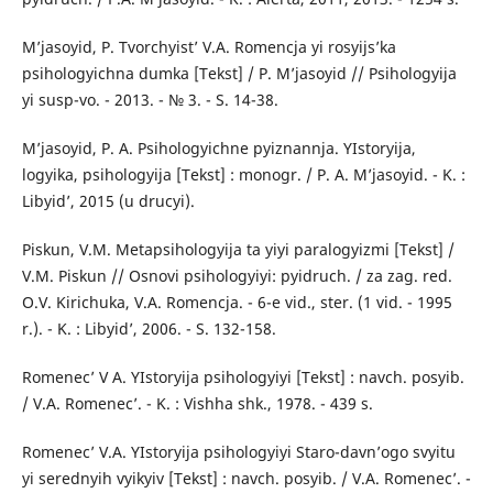
M’jasoyid, P. Tvorchyist’ V.A. Romencja yi rosyijs’ka
psihologyichna dumka [Tekst] / P. M’jasoyid // Psihologyija
yi susp-vo. - 2013. - № 3. - S. 14-38.
M’jasoyid, P. A. Psihologyichne pyiznannja. YIstoryija,
logyika, psihologyija [Tekst] : monogr. / P. A. M’jasoyid. - K. :
Libyid’, 2015 (u drucyi).
Piskun, V.M. Metapsihologyija ta yiyi paralogyizmi [Tekst] /
V.M. Piskun // Osnovi psihologyiyi: pyidruch. / za zag. red.
O.V. Kirichuka, V.A. Romencja. - 6-e vid., ster. (1 vid. - 1995
r.). - K. : Libyid’, 2006. - S. 132-158.
Romenec’ V A. YIstoryija psihologyiyi [Tekst] : navch. posyib.
/ V.A. Romenec’. - K. : Vishha shk., 1978. - 439 s.
Romenec’ V.A. YIstoryija psihologyiyi Staro-davn’ogo svyitu
yi serednyih vyikyiv [Tekst] : navch. posyib. / V.A. Romenec’. -