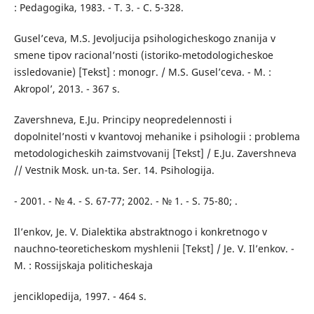
: Pedagogika, 1983. - T. 3. - C. 5-328.
Gusel’ceva, M.S. Jevoljucija psihologicheskogo znanija v
smene tipov racional’nosti (istoriko-metodologicheskoe
issledovanie) [Tekst] : monogr. / M.S. Gusel’ceva. - M. :
Akropol’, 2013. - 367 s.
Zavershneva, E.Ju. Principy neopredelennosti i
dopolnitel’nosti v kvantovoj mehanike i psihologii : problema
metodologicheskih zaimstvovanij [Tekst] / E.Ju. Zavershneva
// Vestnik Mosk. un-ta. Ser. 14. Psihologija.
- 2001. - № 4. - S. 67-77; 2002. - № 1. - S. 75-80; .
Il’enkov, Je. V. Dialektika abstraktnogo i konkretnogo v
nauchno-teoreticheskom myshlenii [Tekst] / Je. V. Il’enkov. -
M. : Rossijskaja politicheskaja
jenciklopedija, 1997. - 464 s.