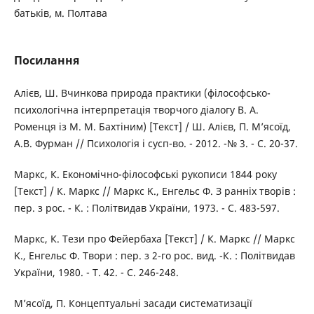
батьків, м. Полтава
Посилання
Алієв, Ш. Вчинкова природа практики (філософсько-
психологічна інтерпретація творчого діалогу В. А.
Роменця із М. М. Бахтіним) [Текст] / Ш. Алієв, П. М’ясоїд,
А.В. Фурман // Психологія і сусп-во. - 2012. -№ 3. - С. 20-37.
Маркс, К. Економічно-філософські рукописи 1844 року
[Текст] / К. Маркс // Маркс K., Енгельс Ф. З ранніх творів :
пер. з рос. - К. : Політвидав України, 1973. - С. 483-597.
Маркс, К. Тези про Фейербаха [Текст] / К. Маркс // Маркс
K., Енгельс Ф. Твори : пер. з 2-го рос. вид. -К. : Політвидав
України, 1980. - Т. 42. - С. 246-248.
М’ясоїд, П. Концептуальні засади систематизації