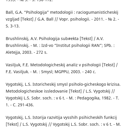
Ball, G.A. “Psihologija” metodologii : raciogumanisticheskij
vzgljad [Tekst] / G.A. Ball // Vopr. psihologii. - 2011. - № 2. -
S. 3-13.
Brushlinskij, A.V. Psihologija sub#ekta [Tekst] / A.V.
Brushlinskij. - M. : Izd-vo “Institut psihologii RAN”; SPb. :
Aletejja, 2003. - 272 s.
Vasiljuk, F.E. Metodologicheskij analiz v psihologii [Tekst] /
F.E. Vasiljuk. - M. : Smysl; MGPPU, 2003. - 240 c.
Vygotskij, L.S. Istoricheskij smysl psiholo-gicheskogo krizisa.
Metodologicheskoe issledovanie [Tekst] / L.S. Vygotskij //
Vygotskij L.S. Sobr. soch. : v 6 t. - M. : Pedagogika, 1982. - T.
1. - C. 291-436.
Vygotskij, L.S. Istorija razvitija vysshih psihicheskih funkcij
[Tekst] / L.S. Vygotskij // Vygotskij L.S. Sobr. soch. : v 6 t. - M.