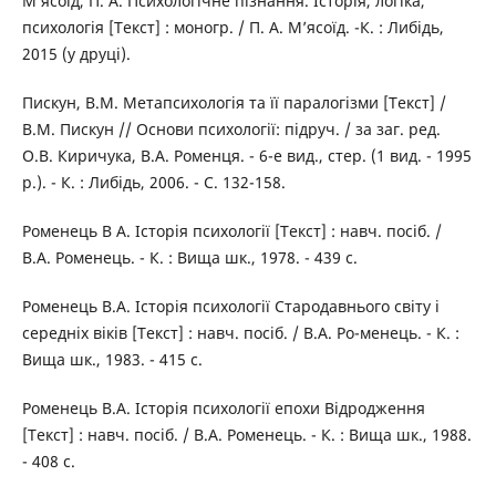
М’ясоїд, П. А. Психологічне пізнання. Історія, логіка,
психологія [Текст] : моногр. / П. А. М’ясоїд. -К. : Либідь,
2015 (у друці).
Пискун, В.М. Метапсихологія та її паралогізми [Текст] /
В.М. Пискун // Основи психології: підруч. / за заг. ред.
О.В. Киричука, В.А. Роменця. - 6-е вид., стер. (1 вид. - 1995
р.). - К. : Либідь, 2006. - С. 132-158.
Роменець В А. Історія психології [Текст] : навч. посіб. /
В.А. Роменець. - К. : Вища шк., 1978. - 439 с.
Роменець В.А. Історія психології Стародавнього світу і
середніх віків [Текст] : навч. посіб. / В.А. Ро-менець. - К. :
Вища шк., 1983. - 415 с.
Роменець В.А. Історія психології епохи Відродження
[Текст] : навч. посіб. / В.А. Роменець. - К. : Вища шк., 1988.
- 408 с.