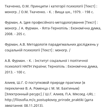
Ткаченко, О.М. Принципи і категорії психології [Текст] :
моногр. / О.М. Ткаченко. - К. : Вища шк., 1979. - 198 с.
Фурман, А. Ідея професійного методологування [Текст] :
моногр. / А. Фурман. - Ялта-Тернопіль : Економічна думка,
2008. - 205 с.
Фурман, А.В. Методологія парадигмальних досліджень у
соціальній психології [Текст] : моногр. /
А.В. Фурман. - К. : Інститут соціальної і політичної
психології НАПН України; Тернопіль : Економічна думка,
2013. - 100 с.
Алиев, Ш.Г. О поступковой природе практики (в
перекличке В. А. Роменца с М. М. Бахтиным)
[Электронный ресурс] / Ш.Г. Алиев, П.А. Мясоед -URL :
http://filosofia.m/o_postupkovoy_prirode_praktiki (дата
звертання: 08.11.2013).