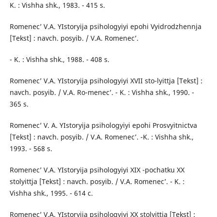
K. : Vishha shk., 1983. - 415 s.
Romenec’ V.A. YIstoryija psihologyiyi epohi Vyidrodzhennja
[Tekst] : navch. posyib. / V.A. Romenec’.
- K. : Vishha shk., 1988. - 408 s.
Romenec’ V.A. YIstoryija psihologyiyi XVII sto-lyittja [Tekst] :
navch. posyib. / V.A. Ro-menec’. - K. : Vishha shk., 1990. -
365 s.
Romenec’ V. A. YIstoryija psihologyiyi epohi Prosvyitnictva
[Tekst] : navch. posyib. / V.A. Romenec’. -K. : Vishha shk.,
1993. - 568 s.
Romenec’ V.A. YIstoryija psihologyiyi XIX -pochatku XX
stolyittja [Tekst] : navch. posyib. / V.A. Romenec’. - K. :
Vishha shk., 1995. - 614 c.
Romenec’ V.A. YIstoryija psihologyiyi XX stolyittja [Tekst] :