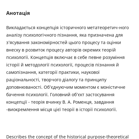
Анотація
Викладається концепція історичного метатеоретич-ного
аналізу психологічного пізнання, яка призначена для
з’ясування закономірностей цього процесу та оцінки
внеску в розвиток процесу авторів окремих теорій
психології. Концепція включає в себе певне розуміння
історії й методології психології, процесів пізнання й
самопізнання, категорії практики, наукової
раціональності, творчого діалогу та принципу
доповнюваності. Об’єднуючим моментом є моністичне
бачення психології. Головний об’єкт застосування
концепції - теорія вчинку В. А. Роменця, завдання
-виокремлення місця цієї теорії в історії психології.
Describes the concept of the historical purpose-theoretical