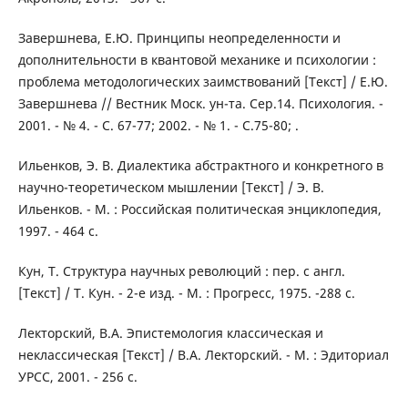
Завершнева, Е.Ю. Принципы неопределенности и
дополнительности в квантовой механике и психологии :
проблема методологических заимствований [Текст] / Е.Ю.
Завершнева // Вестник Моск. ун-та. Сер.14. Психология. -
2001. - № 4. - С. 67-77; 2002. - № 1. - С.75-80; .
Ильенков, Э. В. Диалектика абстрактного и конкретного в
научно-теоретическом мышлении [Текст] / Э. В.
Ильенков. - М. : Российская политическая энциклопедия,
1997. - 464 с.
Кун, Т. Структура научных революций : пер. с англ.
[Текст] / Т. Кун. - 2-е изд. - М. : Прогресс, 1975. -288 с.
Лекторский, В.А. Эпистемология классическая и
неклассическая [Текст] / В.А. Лекторский. - М. : Эдиториал
УРСС, 2001. - 256 с.