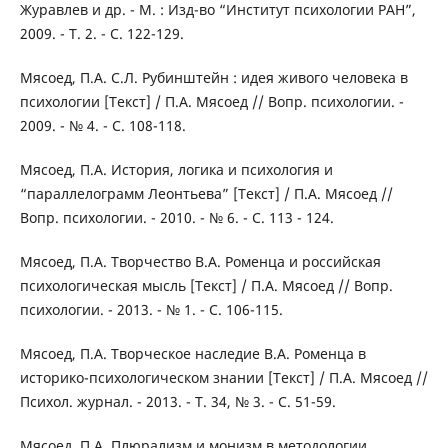
Журавлев и др. - М. : Изд-во “Институт психологии РАН”,
2009. - Т. 2. - С. 122-129.
Мясоед, П.А. С.Л. Рубинштейн : идея живого человека в
психологии [Текст] / П.А. Мясоед // Вопр. психологии. -
2009. - № 4. - С. 108-118.
Мясоед, П.А. История, логика и психология и
“параллелограмм Леонтьева” [Текст] / П.А. Мясоед //
Вопр. психологии. - 2010. - № 6. - С. 113 - 124.
Мясоед, П.А. Творчество В.А. Роменца и российская
психологическая мысль [Текст] / П.А. Мясоед // Вопр.
психологии. - 2013. - № 1. - С. 106-115.
Мясоед, П.А. Творческое наследие В.А. Роменца в
историко-психологическом знании [Текст] / П.А. Мясоед //
Психол. журнал. - 2013. - Т. 34, № 3. - С. 51-59.
Мясоед, П.А. Плюрализм и монизм в методологии