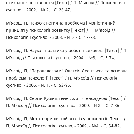
психологічного знання [Текст] / П. М’ясоїд // Психологія і
сусп-во. - 2002. - № 2. - С. 26-47.
М’ясоїд, П. Психогенетична проблема і моністичний
принцип у психології розвитку [Текст] / П. М’ясоїд //
Психологія і сусп-во. - 2003. - № 3 - C. 17-78.
М’ясоїд, П. Наука і практика у роботі психолога [Текст] / П.
М’ясоїд // Психологія і сусп-во. - 2004. - №3. - С. 5-74.
М’ясоїд, П. “Паралелограм” Олексія Леонтьева та основна
проблема психології [Текст] / П. М’ясоїд // Психологія і
сусп-во. - 2006. - № 1. - С. 53-95.
М’ясоїд, П. Сергій Рубінштейн : життя висхідною [Текст] /
П. М’ясоїд // Психологія і сусп-во. - 2009. - №2. - С. 7-36.
М’ясоїд, П. Метатеоретичний аналіз у психології [Текст] /
П. М’ясоїд // Психологія і суп-во. - 2009. - №4. - С. 54-82.