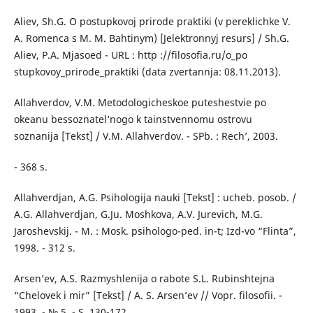
Aliev, Sh.G. O postupkovoj prirode praktiki (v pereklichke V.
A. Romenca s M. M. Bahtinym) [Jelektronnyj resurs] / Sh.G.
Aliev, P.A. Mjasoed - URL : http ://filosofia.ru/o_po
stupkovoy_prirode_praktiki (data zvertannja: 08.11.2013).
Allahverdov, V.M. Metodologicheskoe puteshestvie po
okeanu bessoznatel’nogo k tainstvennomu ostrovu
soznanija [Tekst] / V.M. Allahverdov. - SPb. : Rech’, 2003.
- 368 s.
Allahverdjan, A.G. Psihologija nauki [Tekst] : ucheb. posob. /
A.G. Allahverdjan, G.Ju. Moshkova, A.V. Jurevich, M.G.
Jaroshevskij. - M. : Mosk. psihologo-ped. in-t; Izd-vo “Flinta”,
1998. - 312 s.
Arsen’ev, A.S. Razmyshlenija o rabote S.L. Rubinshtejna
“Chelovek i mir” [Tekst] / A. S. Arsen’ev // Vopr. filosofii. -
1993. - № 5. - S. 130-172.