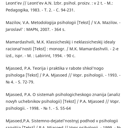
Leont’ev // Leont’ev A.N. Izbr. psihol. proizv. : v 2 t. - M.:
Pedagogika, 1983. - T. 2. - C. 94-231.
Mazilov, V.A. Metodologija psihologii [Tekst] / V.A. Mazilov. -
Jaroslavl’ : MAPN, 2007. - 364 s.
Mamardashvili, M.K. Klassicheskij i neklassicheskij idealy
racional’nosti [Tekst] : monogr. / M.K. Mamardashvili. - 2-e
izd., ispr. - M. : Labirint, 1994. - 90 c.
Mjasoed, P.A. Teorija i praktika v rabote shkol’nogo
psihologa [Tekst] / P.A. Mjasoed // Vopr. psihologii. - 1993. -
№ 4. - S. 72-79.
Mjasoed, P.A. O sistemah psihologicheskogo znanija (analiz
novyh uchebnikov psihologii) [Tekst] / P.A. Mjasoed // Vopr.
psihologii. - 1998. - № 1. - S. 55-64
Mjasoed,P.A. Sistemno-dejatel’nostnyj podhod v psihologii
razvitija [Tekst] / P.A. Mjasoed // Vopr psihologii. - 1999. - №