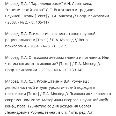
Мясоед, П.А. “Параллелограмм” А.Н. Леонтьева,
“генетический закон” Л.С. Выготского и традиция
научной школы [Текст] / П.А. Мясоед // Вопр. психологии.
- 2003. - № 2. - С. 105-117.
Мясоед, П.А. Психология в аспекте типов научной
рациональности [Текст] / П.А. Мясоед // Вопр.
психологии. - 2004. - № 6. - С. 3-17.
Мясоед, П.А. О психологическом знании и познании, Или
что мы хотим от психологии? [Текст] / П.А. Мясоед //
Вопр. психологии. - 2006. - № 4. - С. 139-145.
Мясоед, П.А. С.Л. Рубинштейн и В.А. Роменец :
деятельностный и культурологический подходы в
психологии [Текст] / П.А. Мясоед // Психология человека в
современном мире. Материалы Всеросс. научн. юбилейн.
конф., посв. 120-летию со дня рождения Сергея
Леонидовича Рубинштейна : в 6 т. / отв. ред. А.Л.