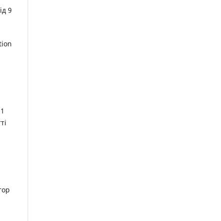
ід 9
tion
31
ті
тор