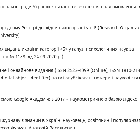
іональної ради України з питань телебачення і радіомовлення в
народному Реєстрі дослідницьких організацій (Research Organiza
niversity)
 видань України категорії «Б» у галузі психологічних наук за
ни № 1188 від 24.09.2020 р.).
е і онлайнове видання (ISSN 2523-4099 (Online), ISSN 1810-21
gital object identifier) на всі опубліковані номери і наукові стат
темою Google Академія; з 2017 – наукометричною базою Індекс
журналу є знаний в Україні науковець, освітянин і популяриза
офесор Фурман Анатолій Васильович.