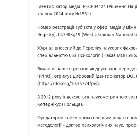
Ідентифікатор медіа: R-30-04424 (Рішення Нац
травня 2024 року №1561)
Номер реєстрації суб’єкта у сфері медіа у між
Registry): 047988g19 (West Ukrainian National U
Журнал внесений до Переліку наукових фахових
спеціальністю 053 Психологія (Наказ МОН Украї
Видання зареєстроване як друковане періодичн
(Print)), отримує цифровий ідентифікатор DOI (di
(https://doi.org/10.35774/pis).
З 2012 року індексується наукометричною сис
Копернікус (Польща).
Фундатором і незмінним головним редактором 
методології – доктор психологічних наук, пр