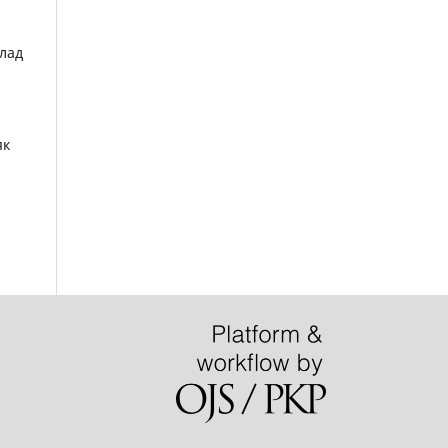
клад
як