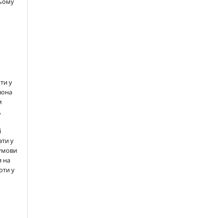
цьому
ти у
вона
м
,
і
ати у
 умови
 на
оти у