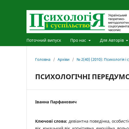
Поточний випуск
Про нас
Для Авторів
Головна
/
Архіви
/
№ 2(40) (2010): Психологія і 
ПСИХОЛОГІЧНІ ПЕРЕДУМО
Іванна Парфанович
Ключові слова:
девіантна поведінка, особисті
вік, юнацький вік, когнітивна, емоційна, воль