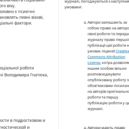
журналі, погоджуються з наступн
го віку.
умовами:
оловно є психічні
ановлять певні вікові,
Автори залишають за
ціальні фактори.
собою право на автор
своєї роботи та перед
журналу право першо
публікації цієї роботи 
умовах ліцензії
Creativ
Commons Attribution
License
, котра дозволя
оціальної роботи
іншим особам вільно
розповсюджувати
ені Володимира Гнатюка,
опубліковану роботу з
обов'язковим посила
на авторів оригінально
роботи та першу
публікацію роботи у 
журналі.
ости в подростковом и
гностической и
Автори мають право