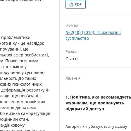
PDF
Номер
№ 2(40) (2010): Психологія і
ня проблематики
суспільство
ого віку - це наслідок
опочуванні. Це
Розділ
льової сфер особистості,
Статті
ку. Психологічними
гічні зміни у
 порушень у суспільно
яльності. До таких
Ліцензія
кових психологічних
 деформація розвитку Я-
лади, що пов’язані з
1. Політика, яка рекомендуєт
ренесенням психічних
журналам, що пропонують
невміння дівчатами
відкритий доступ
бо низька саморегуляція
моційний стан,
ве-дінковому
Автори, які публікуються у цьому
 визначають соціально-