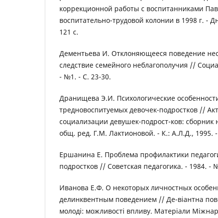
коррекционной работы с воспитанниками Пав
воспитательно-трудовой колонии в 1998 г. - Д
121 с.
Дементьева И. Отклоняющееся поведение не
следствие семейного неблагополучия // Социа
- №1. - С. 23-30.
Дранищева Э.И. Психологические особенност
тредновоспитуемых девочек-подростков // А
социализации девушек-подрост-ков: сборник 
общ. ред. Г.М. Лактионовой. - К.: А.Л.Д., 1995. -
Ершанина Е. Проблема профилактики педагог
подростков // Советская педагогика. - 1984. - №5
Иванова Е.Ф. О некоторых личностных особе
делинквентным поведением // Де-віантна пове
молоді: можливості впливу. Матеріали Міжнар