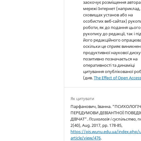
заохочує розміщення автора
мережі Інтернет (наприклад,
сховищах установ або на
особистих веб-сайтах) рукоп
роботи, як до подання цього
рукопису до редакції, так і пі
його редакційного опрацюва
оскільки це сприяє виникне
продуктивної наукової дискус
позитивно позначається на
оперативності та динаміці
цитування опублікованої ро
(див.
The Effect of Open Acces
Як цитувати
Парфанович, Іванна. “ПСИХОЛОГІ
ПЕРЕДУМОВИ ДЕВІАНТНОЇ ПОВЕД
ДІВЧАТ”.
Психологія і суспільство
, n
2(40), Aug. 2017, pp. 178-85,
https://pis.wunu.edu.ua/index.php/
article/view/476
.