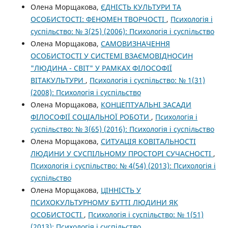
Олена Морщакова,
ЄДНІСТЬ КУЛЬТУРИ ТА
ОСОБИСТОСТІ: ФЕНОМЕН ТВОРЧОСТІ
,
Психологія і
суспільство: № 3(25) (2006): Психологія і суспільство
Олена Морщакова,
САМОВИЗНАЧЕННЯ
ОСОБИСТОСТІ У СИСТЕМІ ВЗАЄМОВІДНОСИН
"ЛЮДИНА - СВІТ" У РАМКАХ ФІЛОСОФІЇ
ВІТАКУЛЬТУРИ
,
Психологія і суспільство: № 1(31)
(2008): Психологія і суспільство
Олена Морщакова,
КОНЦЕПТУАЛЬНІ ЗАСАДИ
ФІЛОСОФІЇ СОЦІАЛЬНОЇ РОБОТИ
,
Психологія і
суспільство: № 3(65) (2016): Психологія і суспільство
Олена Морщакова,
СИТУАЦІЯ КОВІТАЛЬНОСТІ
ЛЮДИНИ У СУСПІЛЬНОМУ ПРОСТОРІ СУЧАСНОСТІ
,
Психологія і суспільство: № 4(54) (2013): Психологія і
суспільство
Олена Морщакова,
ЦІННІСТЬ У
ПСИХОКУЛЬТУРНОМУ БУТТІ ЛЮДИНИ ЯК
ОСОБИСТОСТІ
,
Психологія і суспільство: № 1(51)
(2013): Психологія і суспільство