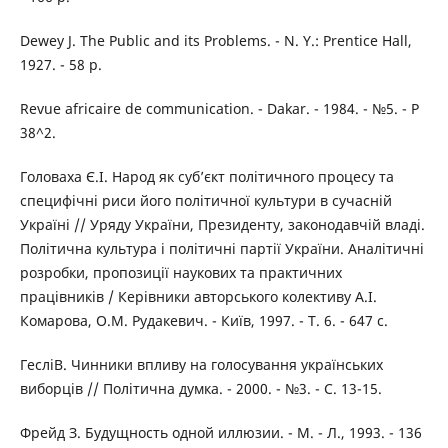
Dewey J. The Public and its Problems. - N. Y.: Prentice Hall,
1927. - 58 р.
Revue africaire de communication. - Dakar. - 1984. - №5. - Р
38^2.
Головаха Є.І. Народ як суб’єкт політичного процесу та
специфічні риси його політичної культури в сучасній
Україні // Уряду України, Президенту, законодавчій владі.
Політична культура і політичні партії України. Аналітичні
розробки, пропозиції наукових та практичних
працівників / Керівники авторського колективу А.І.
Комарова, О.М. Рудакевич. - Київ, 1997. - Т. 6. - 647 с.
ГесліВ. Чинники впливу на голосування українських
виборців // Політична думка. - 2000. - №3. - С. 13-15.
Фрейд З. Будущность одной иллюзии. - М. - Л., 1993. - 136