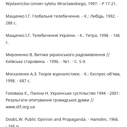
Wydavnictvo Univer-sytetu Wroclawskiego, 1997. - Р 17-21.
Мащенко І.Г. Глобальне телебачення. - К.: Либідь, 1992. -
288 с.
Мащенко І.Г. Телебачення України. - К.: Тетра, 1998. - 146
с.
Мироненко В. Витоки українського радіомовлення //
Київська старовина. - 1996. - №1. - С. 5-9.
Москаленко А.З. Теорія журналістики. - К.: Експрес-об’ява,
1998. - 687 с.
Головаха Є., Паніна Н. Українське суспільство 1994 - 2001:
Результати опитування громадської думки //
www.dif.org.ua
DoobL.W. Public Opinion and Propaganda. - Hamden, 1966.
- 166 р.