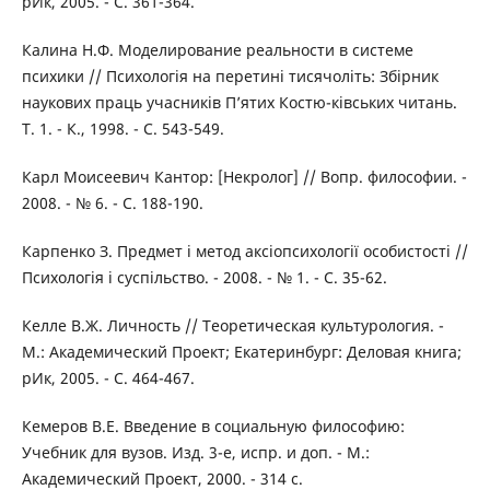
рИк, 2005. - С. 361-364.
Калина Н.Ф. Моделирование реальности в системе
психики // Психологія на перетині тисячоліть: Збірник
наукових праць учасників П’ятих Костю-ківських читань.
Т. 1. - К., 1998. - С. 543-549.
Карл Моисеевич Кантор: [Некролог] // Вопр. философии. -
2008. - № 6. - С. 188-190.
Карпенко З. Предмет і метод аксіопсихології особистості //
Психологія і суспільство. - 2008. - № 1. - С. 35-62.
Келле В.Ж. Личность // Теоретическая культурология. -
М.: Академический Проект; Екатеринбург: Деловая книга;
рИк, 2005. - С. 464-467.
Кемеров В.Е. Введение в социальную философию:
Учебник для вузов. Изд. 3-е, испр. и доп. - М.:
Академический Проект, 2000. - 314 с.