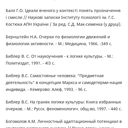
Балл Г.О. Ідеали вченого у контексті понять прозначення
і смисли // Наукові записки Інституту психології ім. Г.С.
Костюка АПН України / За ред. С.Д. Мак-сименка (у друці).
Бернштейн Н.А. Очерки по физиологии движений и
физиологии активности. - М.: Медицина, 1966. -349 с.
Библер В. С. От наукоучения - к логике культуры. - М.:
Политиздат, 1991. - 4l3 с.
Библер В.С. Самостоянье человека: “Предметная
деятельность” в концепции Маркса и самодетерми-нация
индивида. - Кемерово: Алеф, 1993. - 96 с.
Библер В.С. На гранях логики культуры: Книга избранных
очерков. - М.: Русск. феноменологич. общ-во, 1997. - 440 с.
Богомолов А.М. Личностный адаптационный потенциал в