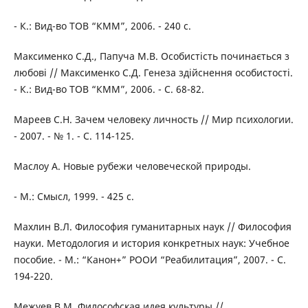
- К.: Вид-во ТОВ “КММ”, 2006. - 240 с.
Максименко С.Д., Папуча М.В. Особистість починається з
любові // Максименко С.Д. Генеза здійснення особистості.
- К.: Вид-во ТОВ “КММ”, 2006. - С. 68-82.
Мареев С.Н. Зачем человеку личность // Мир психологии.
- 2007. - № 1. - С. 114-125.
Маслоу А. Новые рубежи человеческой природы.
- М.: Смысл, 1999. - 425 с.
Махлин В.Л. Философия гуманитарных наук // Философия
науки. Методология и история конкретных наук: Учебное
пособие. - М.: “Канон+” РООИ “Реабилитация”, 2007. - С.
194-220.
Межуев В.М. Философская идея культуры //