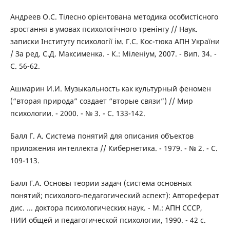
Андреев О.С. Тілесно орієнтована методика особистісного
зростання в умовах психологічного тренінгу // Наук.
записки Інституту психології ім. Г.С. Кос-тюка АПН України
/ За ред. С.Д. Максименка. - К.: Міленіум, 2007. - Вип. 34. -
С. 56-62.
Ашмарин И.И. Музыкальность как культурный феномен
(“вторая природа” создает “вторые связи”) // Мир
психологии. - 2000. - № 3. - С. 133-142.
Балл Г. А. Система понятий для описания объектов
приложения интеллекта // Кибернетика. - 1979. - № 2. - С.
109-113.
Балл Г.А. Основы теории задач (система основных
понятий; психолого-педагогический аспект): Автореферат
дис. ... доктора психологических наук. - М.: АПН СССР,
НИИ общей и педагогической психологии, 1990. - 42 с.