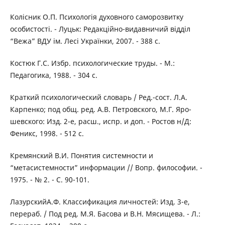
Колісник О.П. Психологія духовного саморозвитку
особистості. - Луцьк: Редакційно-видавничий відділ
“Вежа” ВДУ ім. Лесі Українки, 2007. - 388 с.
Костюк Г.С. Избр. психологические труды. - М.:
Педагогика, 1988. - 304 с.
Краткий психологический словарь / Ред.-сост. Л.А.
Карпенко; под общ. ред. А.В. Петровского, М.Г. Яро-
шевского: Изд. 2-е, расш., испр. и доп. - Ростов н/Д:
Феникс, 1998. - 512 с.
Кремянский В.И. Понятия системности и
“метасистемности” информации // Вопр. философии. -
1975. - № 2. - С. 90-101.
ЛазурскийА.Ф. Классификация личностей: Изд. 3-е,
перераб. / Под ред. М.Я. Басова и В.Н. Мясищева. - Л.: