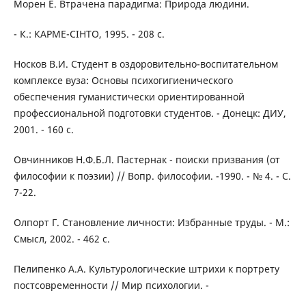
Морен Е. Втрачена парадигма: Природа людини.
- К.: КАРМЕ-СІНТО, 1995. - 208 с.
Носков В.И. Студент в оздоровительно-воспитательном
комплексе вуза: Основы психогигиенического
обеспечения гуманистически ориентированной
профессиональной подготовки студентов. - Донецк: ДИУ,
2001. - 160 с.
Овчинников Н.Ф.Б.Л. Пастернак - поиски призвания (от
философии к поэзии) // Вопр. философии. -1990. - № 4. - С.
7-22.
Олпорт Г. Становление личности: Избранные труды. - М.:
Смысл, 2002. - 462 с.
Пелипенко А.А. Культурологические штрихи к портрету
постсовременности // Мир психологии. -