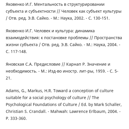
Яковенко И.Г. Ментальность в структурировании
субъекта и субъектности // Человек как субъект культуры
/ Отв. ред. Э.В. Сайко. - М.: Наука, 2002. - С. 130-151.
Яковенко И.Г. Человек и культура: динамика
взаимодействия: к постановке проблемы // Пространства
жизни субъекта / Отв. ред. Э.В. Сайко. - М.: Наука, 2004. -
С. 117-148.
Яновская С.А. Предисловие // Карнап Р. Значение и
необходимость. - М.: Изд-во иностр. лит-ры, 1959. - С. 5-
21.
Adams, G., Markus, H.R. Toward a conception of culture
suitable for a social psychology of culture // The
Psychological Foundations of Culture / Ed. by Mark Schaller,
Christian S. Crandall. - Mahwah: Lawrence Erlbaum, 2004. -
P. 333-360.