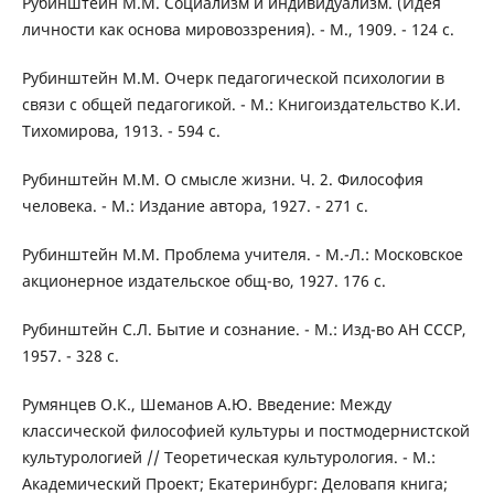
Рубинштейн М.М. Социализм и индивидуализм. (Идея
личности как основа мировоззрения). - М., 1909. - 124 с.
Рубинштейн М.М. Очерк педагогической психологии в
связи с общей педагогикой. - М.: Книгоиздательство К.И.
Тихомирова, 1913. - 594 с.
Рубинштейн М.М. О смысле жизни. Ч. 2. Философия
человека. - М.: Издание автора, 1927. - 271 с.
Рубинштейн М.М. Проблема учителя. - М.-Л.: Московское
акционерное издательское общ-во, 1927. 176 с.
Рубинштейн С.Л. Бытие и сознание. - М.: Изд-во АН СССР,
1957. - 328 с.
Румянцев О.К., Шеманов А.Ю. Введение: Между
классической философией культуры и постмодернистской
культурологией // Теоретическая культурология. - М.:
Академический Проект; Екатеринбург: Деловапя книга;