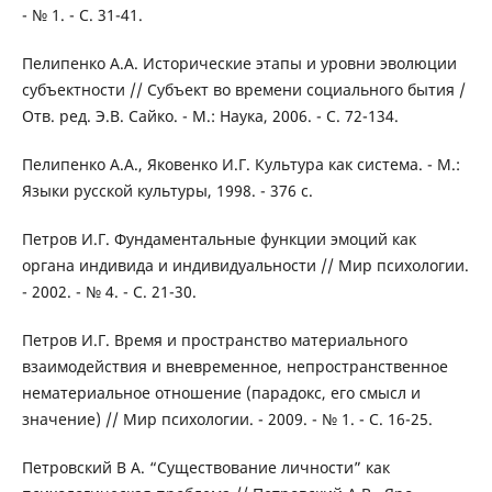
- № 1. - С. 31-41.
Пелипенко А.А. Исторические этапы и уровни эволюции
субъектности // Субъект во времени социального бытия /
Отв. ред. Э.В. Сайко. - М.: Наука, 2006. - С. 72-134.
Пелипенко А.А., Яковенко И.Г. Культура как система. - М.:
Языки русской культуры, 1998. - 376 с.
Петров И.Г. Фундаментальные функции эмоций как
органа индивида и индивидуальности // Мир психологии.
- 2002. - № 4. - С. 21-30.
Петров И.Г. Время и пространство материального
взаимодействия и вневременное, непространственное
нематериальное отношение (парадокс, его смысл и
значение) // Мир психологии. - 2009. - № 1. - С. 16-25.
Петровский В А. “Существование личности” как