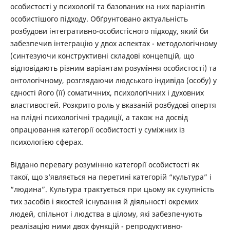
особистості у психології та базованих на них варіантів
особистішого підходу. Обґрунтовано актуальність
розбудови інтегративно-особистісного підходу, який би
забезпечив інтеграцію у двох аспектах - методологічному
(синтезуючи конструктивні складові концепцій, що
відповідають різним варіантам розуміння особистості) та
онтологічному, розглядаючи людського індивіда (особу) у
єдності його (її) соматичних, психологічних і духовних
властивостей. Розкрито роль у вказаній розбудові опертя
на плідні психологічні традиції, а також на досвід
опрацювання категорії особистості у суміжних із
психологією сферах.
Віддано перевагу розумінню категорії особистості як
такої, що з’являється на перетині категорій “культура” і
“людина”. Культура трактується при цьому як сукупність
тих засобів і якостей існування й діяльності окремих
людей, спільнот і людства в цілому, які забезпечують
реалізацію ними двох функцій - репродуктивно-