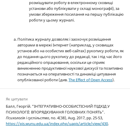
розміщувати роботу в електронному сховищі
установи або публікувати у складі монографії), за
умови збереження посилання на першу публікацію
роботи у цьому журналі.
Політика журналу дозволяє і заохочує розміщення
авторами в мережі Інтернет (наприклад, у сховищах
установ або на особистих веб-сайтах) рукопису роботи, як
до подання цього рукопису до редакції, так і під час його
редакційного опрацювання, оскільки це сприяє
виникненню продуктивної наукової дискусії та позитивно
позначається на оперативності та динаміці цитування
опублікованої роботи (див.
The Effect of Open Access
).
Як цитувати
Балл, Георгій. “ІНТЕГРАТИВНО-ОСОБИСТІСНИЙ ПІДХІД У
ПСИХОЛОГІЇ: ВПОРЯДКУВАННЯ ГОЛОВНИХ ПОНЯТЬ”.
Психологія і суспільство
, no. 4(38), Aug. 2017, pp. 25-53,
https://pis.wunu.edu.ua/index.php/uapis/article/view/430
.