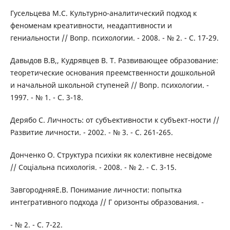
Гусельцева М.С. Культурно-аналитический подход к
феноменам креативности, неадаптивности и
гениальности // Вопр. психологии. - 2008. - № 2. - С. 17-29.
Давыдов В.В,, Кудрявцев В. Т. Развивающее образование:
теоретические основания преемственности дошкольной
и начальной школьной ступеней // Вопр. психологии. -
1997. - № 1. - С. 3-18.
Дерябо С. Личность: от субъективности к субъект-ности //
Развитие личности. - 2002. - № 3. - С. 261-265.
Донченко О. Структура психіки як колективне несвідоме
// Соціальна психологія. - 2008. - № 2. - С. 3-15.
ЗавгородняяЕ.В. Понимание личности: попытка
интегративного подхода // Г оризонты образования. -
- № 2. - С. 7-22.