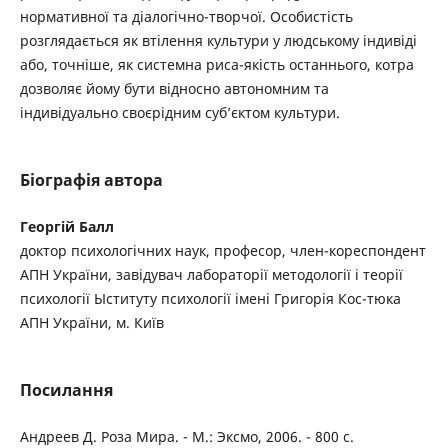
нормативної та діалогічно-творчої. Особистість
розглядається як втілення культури у людському індивіді
або, точніше, як системна риса-якість останнього, котра
дозволяє йому бути відносно автономним та
індивідуально своєрідним суб’єктом культури.
Біографія автора
Георгій Балл
доктор психологічних наук, професор, член-кореспондент
АПН України, завідувач лабораторії методології і теорії
психології Ыституту психології імені Григорія Кос-тюка
АПН України, м. Київ
Посилання
Андреев Д. Роза Мира. - М.: Эксмо, 2006. - 800 с.