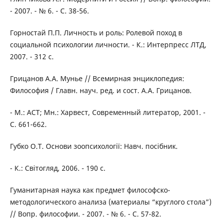
- 2007. - № 6. - С. 38-56.
Горностай П.П. Личность и роль: Ролевой поход в
социальной психологии личности. - К.: Интерпресс ЛТД,
2007. - 312 с.
Грицанов А.А. Мунье // Всемирная энциклопедия:
Философия / Главн. науч. ред. и сост. А.А. Грицанов.
- М.: АСТ; Мн.: Харвест, Современный литератор, 2001. -
С. 661-662.
Губко О.Т. Основи зоопсихології: Навч. посібник.
- К.: Світогляд, 2006. - 190 с.
Гуманитарная наука как предмет философско-
методологического анализа (материалы “круглого стола”)
// Вопр. философии. - 2007. - № 6. - С. 57-82.