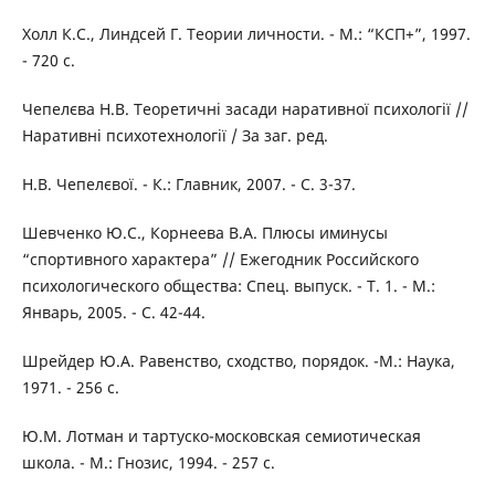
Холл К.С., Линдсей Г. Теории личности. - М.: “КСП+”, 1997.
- 720 с.
Чепелєва Н.В. Теоретичні засади наративної психології //
Наративні психотехнології / За заг. ред.
Н.В. Чепелєвої. - К.: Главник, 2007. - С. 3-37.
Шевченко Ю.С., Корнеева В.А. Плюсы иминусы
“спортивного характера” // Ежегодник Российского
психологического общества: Спец. выпуск. - Т. 1. - М.:
Январь, 2005. - С. 42-44.
Шрейдер Ю.А. Равенство, сходство, порядок. -М.: Наука,
1971. - 256 с.
Ю.М. Лотман и тартуско-московская семиотическая
школа. - М.: Гнозис, 1994. - 257 с.