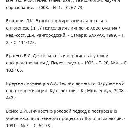
контексте системного анализа // Психо-логич. наука и
образование. - 2008. - № 1. - С. 67-73.
Божович Л.И. Этапы формирования личности в
онтогенезе (ІІ) // Психология личности: Хрестоматия /
Ред.-сост. Д.Я. Райгородский. - Самара: БАХРАХ, 1999. - Т.
2. - С. 114-128.
Братусь Б.С. Деятельность и вершинные уровни
опосредствования // Психол. журн. - 1999. - Т. 20, № 4. - С.
102-105.
Бреусенко-Кузнецов А.А. Теории личности: Зарубежный
опыт теоретизации: Курс лекций. - К.: Миллениум, 2008. -
442 с.
Войко В.И. Личностно-ролевой подход к построению
учебно-воспитательного процесса // Вопр. психологии. -
1981. - № 3. - С. 69-78.