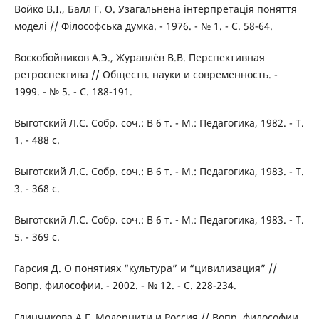
Войко В.І., Балл Г. О. Узагальнена інтерпретація поняття
моделі // Філософська думка. - 1976. - № 1. - С. 58-64.
Воскобойников А.Э., Журавлёв В.В. Перспективная
ретроспектива // Обществ. науки и современность. -
1999. - № 5. - С. 188-191.
Выготский Л.С. Собр. соч.: В 6 т. - М.: Педагогика, 1982. - Т.
1. - 488 с.
Выготский Л.С. Собр. соч.: В 6 т. - М.: Педагогика, 1983. - Т.
3. - 368 с.
Выготский Л.С. Собр. соч.: В 6 т. - М.: Педагогика, 1983. - Т.
5. - 369 с.
Гарсия Д. О понятиях “культура” и “цивилизация” //
Вопр. философии. - 2002. - № 12. - С. 228-234.
Глинчикова А.Г. Модернити и Россия // Вопр. философии.