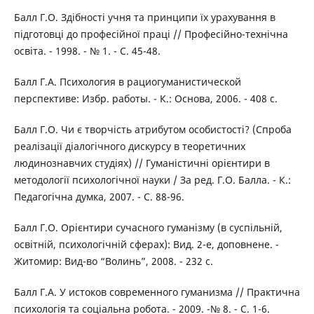
Балл Г.О. Здібності учня та принципи їх урахування в
підготовці до професійної праці // Професійно-технічна
освіта. - 1998. - № 1. - С. 45-48.
Балл Г.А. Психология в рациогуманистической
перспективе: Избр. работы. - К.: Основа, 2006. - 408 с.
Балл Г.О. Чи є творчість атрибутом особистості? (Спроба
реалізації діалогічного дискурсу в теоретичних
людинознавчих студіях) // Гуманістичні орієнтири в
методології психологічної науки / За ред. Г.О. Балла. - К.:
Педагогічна думка, 2007. - С. 88-96.
Балл Г.О. Орієнтири сучасного гуманізму (в суспільній,
освітній, психологічній сферах): Вид. 2-е, доповнене. -
Житомир: Вид-во “Волинь”, 2008. - 232 с.
Балл Г.А. У истоков современного гуманизма // Практична
психологія та соціальна робота. - 2009. -№ 8. - С. 1-6.