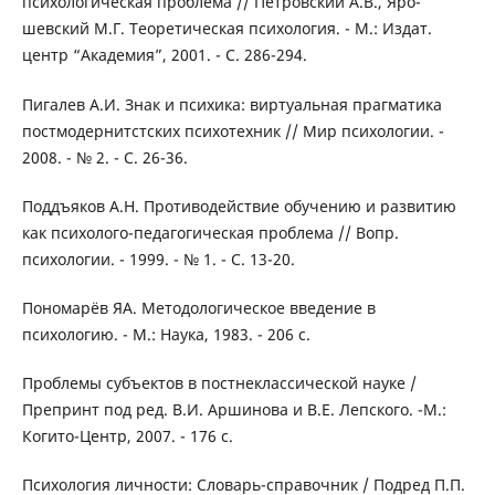
психологическая проблема // Петровский А.В., Яро-
шевский М.Г. Теоретическая психология. - М.: Издат.
центр “Академия”, 2001. - С. 286-294.
Пигалев А.И. Знак и психика: виртуальная прагматика
постмодернитстских психотехник // Мир психологии. -
2008. - № 2. - С. 26-36.
Поддъяков А.Н. Противодействие обучению и развитию
как психолого-педагогическая проблема // Вопр.
психологии. - 1999. - № 1. - С. 13-20.
Пономарёв ЯА. Методологическое введение в
психологию. - М.: Наука, 1983. - 206 с.
Проблемы субъектов в постнеклассической науке /
Препринт под ред. В.И. Аршинова и В.Е. Лепского. -М.:
Когито-Центр, 2007. - 176 с.
Психология личности: Словарь-справочник / Подред П.П.