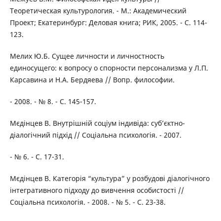
Теоретическая культурология. - М.: Академический
Проект; Екатеринбург: Деловая книга; РИК, 2005. - С. 114-
123.
Мелих Ю.Б. Сущее личности и личностность
единосущего: к вопросу о спорности персонализма у Л.П.
Карсавина и Н.А. Бердяева // Вопр. философии.
- 2008. - № 8. - С. 145-157.
Мєдінцев В. Внутрішній соціум індивіда: суб’єктно-
діалогічний підхід // Соціальна психологія. - 2007.
- № 6. - С. 17-31.
Мєдінцев В. Категорія “культура” у розбудові діалогічного
інтегративного підходу до вивчення особистості //
Соціальна психологія. - 2008. - № 5. - С. 23-38.