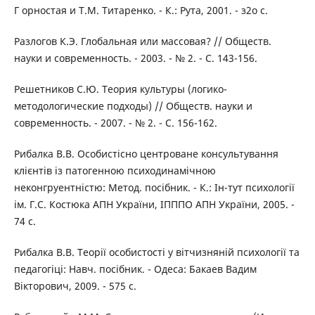
Г орностая и Т.М. Титаренко. - К.: Рута, 2001. - з2о с.
Разлогов К.Э. Глобальная или массовая? // Обществ.
науки и современность. - 2003. - № 2. - С. 143-156.
Решетников С.Ю. Теория культуры (логико-
методологические подходы) // Обществ. науки и
современность. - 2007. - № 2. - С. 156-162.
Рибалка В.В. Особистісно центроване консультування
клієнтів із патогенною психодинамічною
неконгруентністю: Метод. посібник. - К.: Ін-тут психології
ім. Г.С. Костюка АПН України, ІПППО АПН України, 2005. -
74 с.
Рибалка В.В. Теорії особистості у вітчизняній психології та
педагогіці: Навч. посібник. - Одеса: Бакаев Вадим
Вікторович, 2009. - 575 с.