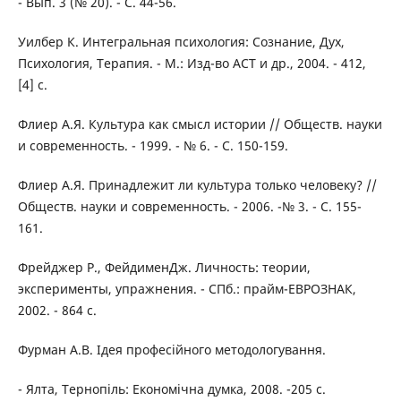
- Вып. 3 (№ 20). - С. 44-56.
Уилбер К. Интегральная психология: Сознание, Дух,
Психология, Терапия. - М.: Изд-во АСТ и др., 2004. - 412,
[4] с.
Флиер А.Я. Культура как смысл истории // Обществ. науки
и современность. - 1999. - № 6. - С. 150-159.
Флиер А.Я. Принадлежит ли культура только человеку? //
Обществ. науки и современность. - 2006. -№ 3. - С. 155-
161.
Фрейджер Р., ФейдименДж. Личность: теории,
эксперименты, упражнения. - СПб.: прайм-ЕВРОЗНАК,
2002. - 864 с.
Фурман А.В. Ідея професійного методологування.
- Ялта, Тернопіль: Економічна думка, 2008. -205 с.