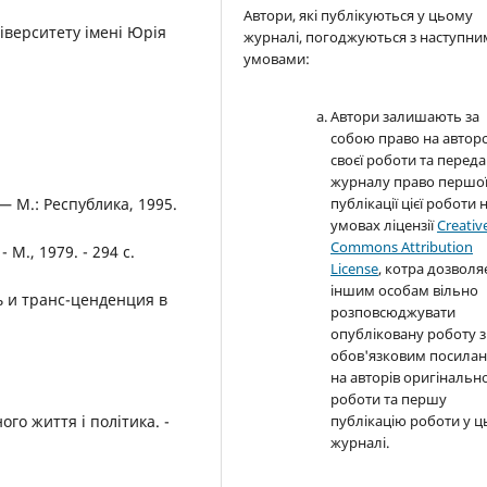
Автори, які публікуються у цьому
іверситету імені Юрія
журналі, погоджуються з наступн
умовами:
Автори залишають за
собою право на автор
своєї роботи та перед
журналу право першо
— М.: Республика, 1995.
публікації цієї роботи 
умовах ліцензії
Creativ
Commons Attribution
М., 1979. - 294 с.
License
, котра дозволя
іншим особам вільно
ь и транс-ценденция в
розповсюджувати
опубліковану роботу з
обов'язковим посила
на авторів оригінально
роботи та першу
го життя і політика. -
публікацію роботи у 
журналі.