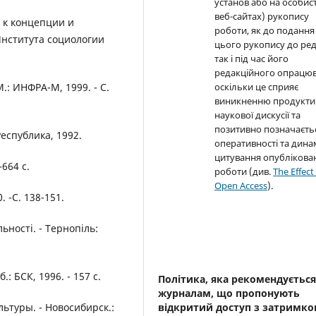
установ або на особис
веб-сайтах) рукопису
 к концепции и
роботи, як до подання
Института социологии
цього рукопису до реда
так і під час його
редакційного опрацюв
: ИНФРА-М, 1999. - С.
оскільки це сприяє
виникненню продукти
наукової дискусії та
позитивно позначаєть
Республика, 1992.
оперативності та дина
цитування опублікова
664 с.
роботи (див.
The Effect
Open Access
).
 -С. 138-151.
ьності. - Тернопіль:
: БСК, 1996. - 157 с.
Політика, яка рекомендуєтьс
журналам, що пропонують
відкритий доступ з затримк
ьтуры. - Новосибирск.: