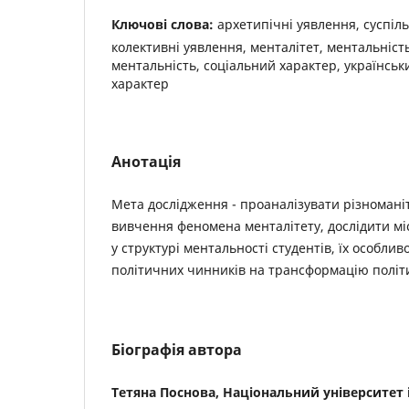
Ключові слова:
архетипічні уявлення, суспіль
колективні уявлення, менталітет, ментальність
ментальність, соціальний характер, українсь
характер
Анотація
Мета дослідження - проаналізувати різноманіт
вивчення феномена менталітету, дослідити мі
у структурі ментальності студентів, їх особлив
політичних чинників на трансформацію політи
Біографія автора
Тетяна Поснова, Національний університет 