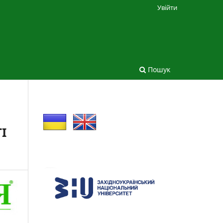
Увійти
Пошук
І