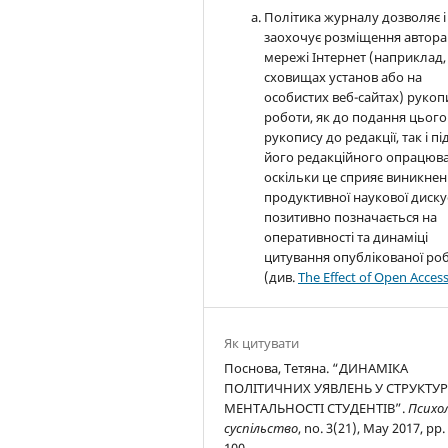
Політика журналу дозволяє і
заохочує розміщення автора
мережі Інтернет (наприклад,
сховищах установ або на
особистих веб-сайтах) рукоп
роботи, як до подання цього
рукопису до редакції, так і пі
його редакційного опрацюва
оскільки це сприяє виникне
продуктивної наукової дискус
позитивно позначається на
оперативності та динаміці
цитування опублікованої ро
(див.
The Effect of Open Acces
Як цитувати
Поснова, Тетяна. “ДИНАМІКА
ПОЛІТИЧНИХ УЯВЛЕНЬ У СТРУКТУР
МЕНТАЛЬНОСТІ СТУДЕНТІВ”.
Психол
суспільство
, no. 3(21), May 2017, pp.