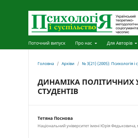
Поточний випуск
Про нас
Для Авторів
Головна
/
Архіви
/
№ 3(21) (2005): Психологія і 
ДИНАМІКА ПОЛІТИЧНИХ У
СТУДЕНТІВ
Тетяна Поснова
Національний університет імені Юрія Федьковича, м