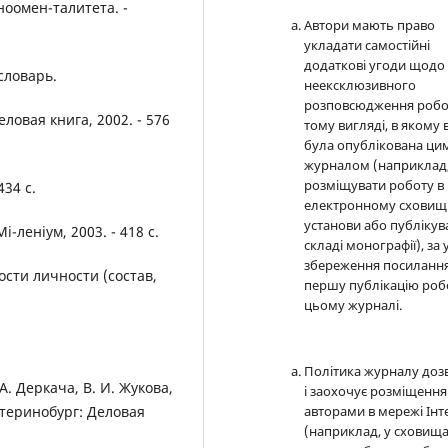
ноомен-талитета. -
Автори мають право
укладати самостійні
додаткові угоди щодо
словарь.
неексклюзивного
розповсюдження робо
ловая книга, 2002. - 576
тому вигляді, в якому 
була опублікована ци
журналом (наприклад
розміщувати роботу в
434 с.
електронному сховищ
установи або публікув
і-леніум, 2003. - 418 с.
складі монографії), за
збереження посилання
ости личности (состав,
першу публікацію роб
цьому журналі.
Політика журналу доз
. Деркача, В. И. Жукова,
і заохочує розміщення
катеринобург: Деловая
авторами в мережі Інт
(наприклад, у сховищ