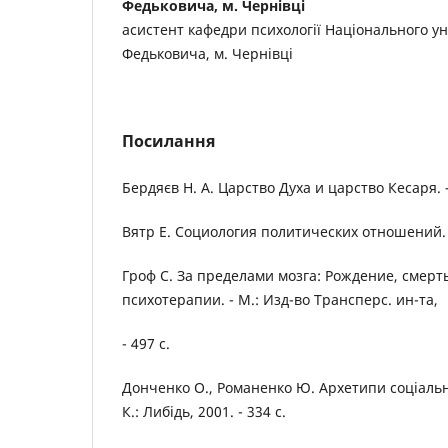
Федьковича, м. Чернівці
асистент кафедри психології Національного ун
Федьковича, м. Чернівці
Посилання
Бердяєв Н. А. Царство Духа и царство Кесаря. 
Вятр Е. Социология политических отношений. - 
Гроф С. За пределами мозга: Рождение, смерт
психотерапии. - М.: Изд-во Трансперс. ин-та,
- 497 с.
Донченко О., Романенко Ю. Архетипи соціально
К.: Либідь, 2001. - 334 с.