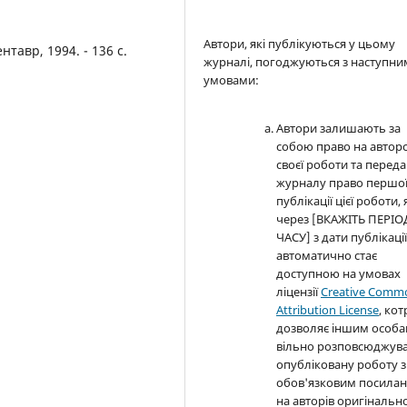
Автори, які публікуються у цьому
нтавр, 1994. - 136 с.
журналі, погоджуються з наступн
умовами:
Автори залишають за
собою право на автор
своєї роботи та перед
журналу право першо
публікації цієї роботи, 
через [ВКАЖІТЬ ПЕРІО
ЧАСУ] з дати публікаці
автоматично стає
доступною на умовах
ліцензії
Creative Comm
Attribution License
, кот
дозволяє іншим особ
вільно розповсюджув
опубліковану роботу з
обов'язковим посила
на авторів оригінально