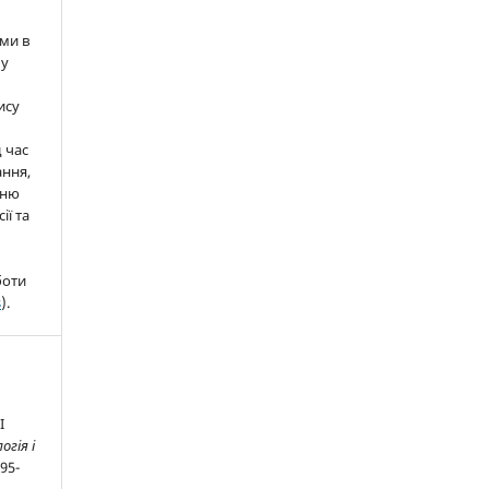
ми в
 у
ису
д час
ння,
нню
ії та
боти
s
).
І
огія і
 95-