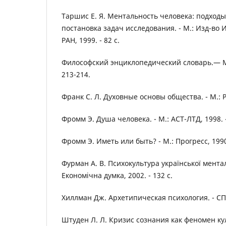
Таршис Е. Я. Ментальность человека: подходы
постановка задач исследования. - М.: Изд-во 
РАН, 1999. - 82 с.
Философский энциклопедический словарь.— М.
213-214.
Франк С. Л. Духовные основы общества. - М.: 
Фромм Э. Душа человека. - М.: АСТ-ЛТД, 1998. -
Фромм Э. Иметь или быть? - М.: Прогресс, 1990.
Фурман А. В. Психокультура української ментал
Економічна думка, 2002. - 132 с.
Хиллман Дж. Архетипическая психология. - СПб.
Штуден Л. Л. Кризис сознания как феномен кул