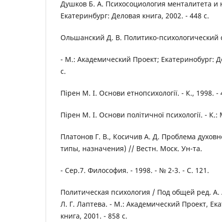
Душков Б. А. Психосоциология менталитета и 
Екатеринбург: Деловая книга, 2002. - 448 с.
Ольшанский Д. В. Политико-психологический 
- М.: Академический Проект; Екатеринобург: Де
с.
Пірен М. І. Основи етнопсихології. - К., 1998. - 
Пірен М. І. Основи політичної психології. - К.: М
Платонов Г. В., Косичив А. Д. Проблема духовн
типы, назначения) // Вестн. Моск. Ун-та.
- Сер.7. Философия. - 1998. - № 2-3. - С. 121.
Политическая психология / Под общей ред. А. А
Л. Г. Лаптева. - М.: Академический Проект, Е
книга, 2001. - 858 с.