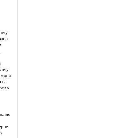
ти у
вона
м
,
і
ати у
 умови
 на
оти у
воляє
ернет
ах