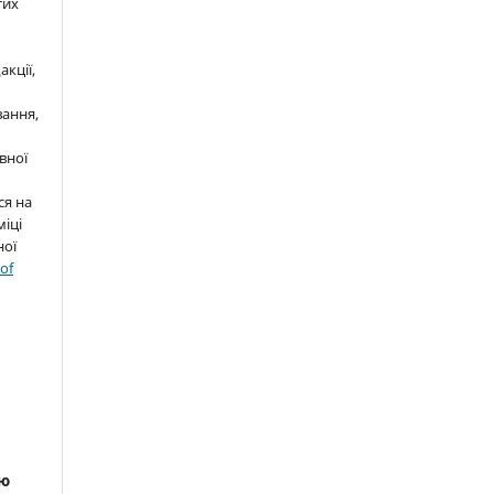
тих
кції,
ання,
вної
ся на
міці
ної
 of
я
ою