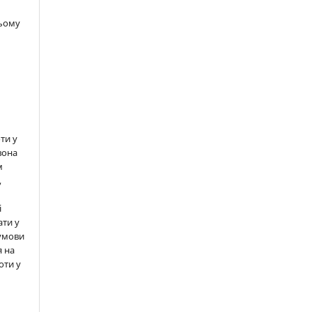
цьому
ти у
вона
м
,
і
ати у
 умови
 на
оти у