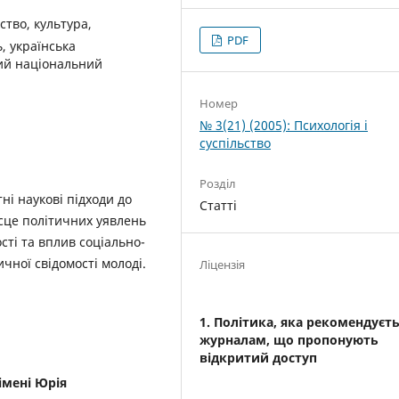
ство, культура,
PDF
, українська
кий національний
Номер
№ 3(21) (2005): Психологія і
суспільство
Розділ
ні наукові підходи до
Статті
сце політичних уявлень
ості та вплив соціально-
чної свідомості молоді.
Ліцензія
1. Політика, яка рекомендуєт
журналам, що пропонують
відкритий доступ
імені Юрія