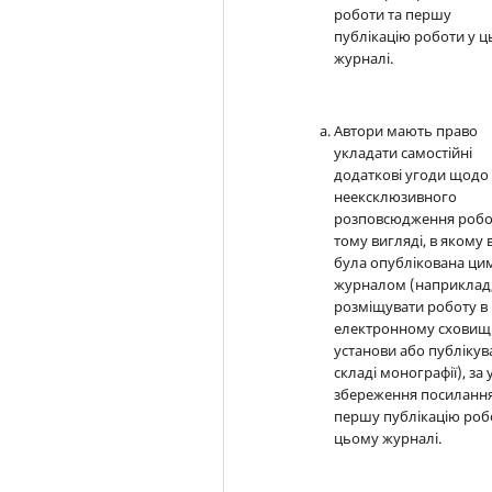
роботи та першу
публікацію роботи у 
журналі.
Автори мають право
укладати самостійні
додаткові угоди щодо
неексклюзивного
розповсюдження робо
тому вигляді, в якому 
була опублікована ци
журналом (наприклад
розміщувати роботу в
електронному сховищ
установи або публікув
складі монографії), за
збереження посилання
першу публікацію роб
цьому журналі.