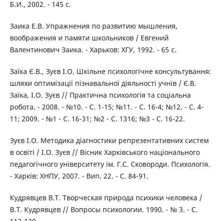
Б.И., 2002. - 145 с.
Заика Е.В. Упражнения по развитию мышления,
воображения и памяти школьников / Евгений
Валентинович Заика. - Харьков: ХГУ, 1992. - 65 с.
Заїка Є.В., Зуєв І.О. Шкільне психологічне консультування:
шляхи оптимізації пізнавальної діяльності учнів / Є.В.
Заїка, І.О. Зуєв // Практична психологія та соціальна
робота. - 2008. - №10. - С. 1-15; №11. - С. 16-4; №12. - С. 4-
11; 2009. - №1 - С. 16-31; №2 - С. 1316; №3 - С. 16-22.
Зуєв І.О. Методика діагностики репрезентативних систем
в освіті / І.О. Зуєв // Вісник Харківського національного
педагогічного університету ім. Г.С. Сковороди. Психологія.
- Харків: ХНПУ, 2007. - Вип. 22. - С. 84-91.
Кудрявцев В.Т. Творческая природа психики человека /
В.Т. Кудрявцев // Вопросы психологии. 1990. - № 3. - С.