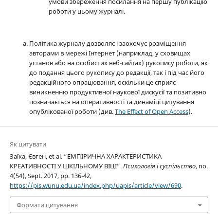
умови збереження посилання на першу публікацію
роботи у цьому журналі.
Політика журналу дозволяє і заохочує розміщення
авторами в мережі Інтернет (наприклад, у сховищах
установ або на особистих веб-сайтах) рукопису роботи, як
до подання цього рукопису до редакції, так і під час його
редакційного опрацювання, оскільки це сприяє
виникненню продуктивної наукової дискусії та позитивно
позначається на оперативності та динаміці цитування
опублікованої роботи (див.
The Effect of Open Access
).
Як цитувати
Заїка, Євген, et al. “ЕМПІРИЧНА ХАРАКТЕРИСТИКА
КРЕАТИВНОСТІ У ШКІЛЬНОМУ ВІЦІ”.
Психологія і суспільство
, no.
4(54), Sept. 2017, pp. 136-42,
https://pis.wunu.edu.ua/index.php/uapis/article/view/690
.
Формати цитування