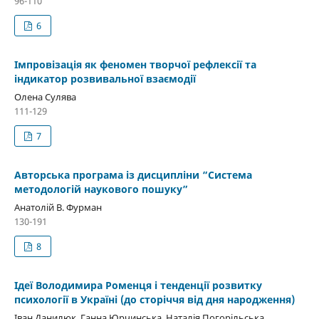
96-110
6
Імпровізація як феномен творчої рефлексії та
індикатор розвивальної взаємодії
Олена Сулява
111-129
7
Авторська програма із дисципліни “Система
методологій наукового пошуку”
Анатолій В. Фурман
130-191
8
Ідеї Володимира Роменця і тенденції розвитку
психології в Україні (до сторіччя від дня народження)
Іван Данилюк, Ганна Юрчинська, Наталія Погорільська