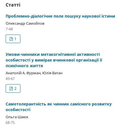
Статті
Проблемно-діалогічне поле пошуку наукової істини
Олександр Самойлов
7-48
1
Умови-чинники метакогнітивної активності
особистості у вимірах вчинкової організації її
психічного життя
Анатолій А. Фурман, Юлія Ватан
49-67
2
Самотолерантність як чинник самісного розвитку
особистості
Ольга Шаюк
68-75