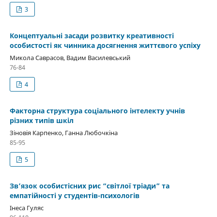
3
Концептуальні засади розвитку креативності
особистості як чинника досягнення життєвого успіху
Микола Саврасов, Вадим Василевський
76-84
4
Факторна структура соціального інтелекту учнів
різних типів шкіл
Зіновія Карпенко, Ганна Любочкіна
85-95
5
Зв’язок особистісних рис “світлої тріади” та
емпатійності у студентів-психологів
Інеса Гуляс