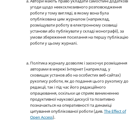
Автори мають право укладати самостійні додаткові
угоди щодо неексклюзивного розповсюдження
роботи у тому вигляді, в якому вона була
опублікована цим журналом (наприклад,
розміщувати роботу в електронному сховищі
установи або публікувати у складі монографії), за
умови збереження посилання на першу публікацію
роботи у цьому журналі.
Політика журналу дозволяє і заохочує розміщення
авторами в мережі Інтернет (наприклад, у
сховищах установ або на особистих веб-сайтах)
рукопису роботи, як до подання цього рукопису до
редакції, так і під час його редакційного
опрацювання, оскільки це сприяє виникненню
продуктивної наукової дискусії та позитивно
позначається на оперативності та динаміці
цитування опублікованої роботи (див.
The Effect of
Open Access
).