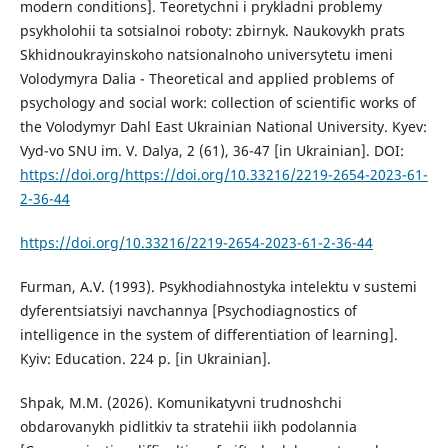
modern conditions]. Teoretychni i prykladni problemy
psykholohii ta sotsialnoi roboty: zbirnyk. Naukovykh prats
Skhidnoukrayinskoho natsionalnoho universytetu imeni
Volodymyra Dalіa - Theoretical and applied problems of
psychology and social work: collection of scientific works of
the Volodymyr Dahl East Ukrainian National University. Kyev:
Vyd-vo SNU im. V. Dalya, 2 (61), 36-47 [in Ukrainian]. DOI:
https://doi.org/https://doi.org/10.33216/2219-2654-2023-61-
2-36-44
https://doi.org/10.33216/2219-2654-2023-61-2-36-44
Furman, A.V. (1993). Psykhodiahnostyka intelektu v sustemi
dyferentsiatsiyi navchannya [Psychodiagnostics of
intelligence in the system of differentiation of learning].
Kyiv: Education. 224 p. [in Ukrainian].
Shpak, M.M. (2026). Komunikatyvni trudnoshchi
obdarovanykh pidlitkiv ta stratehii іikh podolannіa