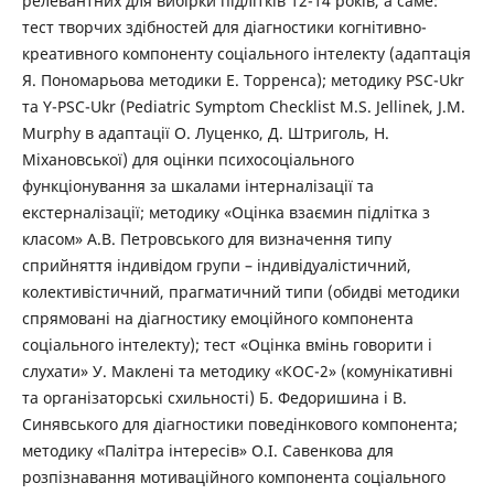
релевантних для вибірки підлітків 12-14 років, а саме:
тест творчих здібностей для діагностики когнітивно-
креативного компоненту соціального інтелекту (адаптація
Я. Пономарьова методики Е. Торренса); методику PSC-Ukr
та Y-PSC-Ukr (Pediatric Symptom Checklist М.S. Jellinek, J.M.
Murphy в адаптації О. Луценко, Д. Штриголь, Н.
Міхановської) для оцінки психосоціального
функціонування за шкалами інтерналізації та
екстерналізації; методику «Оцінка взаємин підлітка з
класом» А.В. Петровського для визначення типу
сприйняття індивідом групи – індивідуалістичний,
колективістичний, прагматичний типи (обидві методики
спрямовані на діагностику емоційного компонента
соціального інтелекту); тест «Оцінка вмінь говорити і
слухати» У. Маклені та методику «КОС-2» (комунікативні
та організаторські схильності) Б. Федоришина і В.
Синявського для діагностики поведінкового компонента;
методику «Палітра інтересів» О.І. Савенкова для
розпізнавання мотиваційного компонента соціального