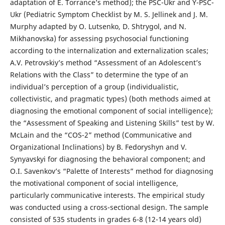
adaptation of E. Torrance’s method); the PSC-Ukr and Y-PSC-
Ukr (Pediatric Symptom Checklist by M. S. Jellinek and J. M.
Murphy adapted by O. Lutsenko, D. Shtrygol, and N.
Mikhanovska) for assessing psychosocial functioning
according to the internalization and externalization scales;
A.V. Petrovskiy’s method “Assessment of an Adolescent’s
Relations with the Class” to determine the type of an
individual’s perception of a group (individualistic,
collectivistic, and pragmatic types) (both methods aimed at
diagnosing the emotional component of social intelligence);
the “Assessment of Speaking and Listening Skills” test by W.
McLain and the “COS-2” method (Communicative and
Organizational Inclinations) by B. Fedoryshyn and V.
Synyavskyi for diagnosing the behavioral component; and
O.I. Savenkov’s “Palette of Interests” method for diagnosing
the motivational component of social intelligence,
particularly communicative interests. The empirical study
was conducted using a cross-sectional design. The sample
consisted of 535 students in grades 6-8 (12-14 years old)