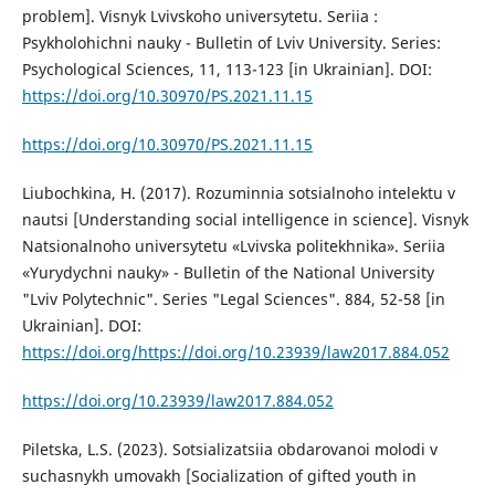
problem]. Visnyk Lvivskoho universytetu. Seriia :
Psykholohichni nauky - Bulletin of Lviv University. Series:
Psychological Sciences, 11, 113-123 [in Ukrainian]. DOI:
https://doi.org/10.30970/PS.2021.11.15
https://doi.org/10.30970/PS.2021.11.15
Lіubochkina, H. (2017). Rozuminnіa sotsialnoho intelektu v
nautsi [Understanding social intelligence in science]. Visnyk
Natsionalnoho universytetu «Lvivska politekhnika». Seriia
«Yurydychni nauky» - Bulletin of the National University
"Lviv Polytechnic". Series "Legal Sciences". 884, 52-58 [in
Ukrainian]. DOI:
https://doi.org/https://doi.org/10.23939/law2017.884.052
https://doi.org/10.23939/law2017.884.052
Piletska, L.S. (2023). Sotsializatsiia obdarovanoi molodi v
suchasnykh umovakh [Socialization of gifted youth in