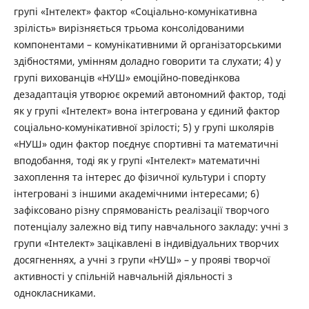
групі «Інтелект» фактор «Соціально-комунікативна
зрілість» вирізняється трьома консолідованими
компонентами – комунікативними й організаторськими
здібностями, умінням доладно говорити та слухати; 4) у
групі вихованців «НУШ» емоційно-поведінкова
дезадаптація утворює окремий автономний фактор, тоді
як у групі «Інтелект» вона інтегрована у єдиний фактор
соціально-комунікативної зрілості; 5) у групі школярів
«НУШ» один фактор поєднує спортивні та математичні
вподобання, тоді як у групі «Інтелект» математичні
захоплення та інтерес до фізичної культури і спорту
інтегровані з іншими академічними інтересами; 6)
зафіксовано різну спрямованість реалізації творчого
потенціалу залежно від типу навчального закладу: учні з
групи «Інтелект» зацікавлені в індивідуальних творчих
досягненнях, а учні з групи «НУШ» – у прояві творчої
активності у спільній навчальній діяльності з
однокласниками.