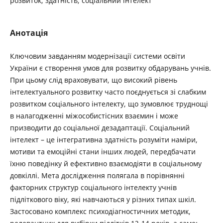
розвиток, здатність, соціальний інтелект
Анотація
Ключовим завданням модернізації системи освіти
України є створення умов для розвитку обдарувань учнів.
При цьому слід враховувати, що високий рівень
інтелектуального розвитку часто поєднується зі слабким
розвитком соціального інтелекту, що зумовлює труднощі
в налагодженні міжособистісних взаємин і може
призводити до соціальної дезадаптації. Соціальний
інтелект – це інтегративна здатність розуміти наміри,
мотиви та емоційні стани інших людей, передбачати
їхню поведінку й ефективно взаємодіяти в соціальному
довкіллі. Мета дослідження полягала в порівнянні
факторних структур соціального інтелекту учнів
підліткового віку, які навчаються у різних типах шкіл.
Застосовано комплекс психодіагностичних методик,