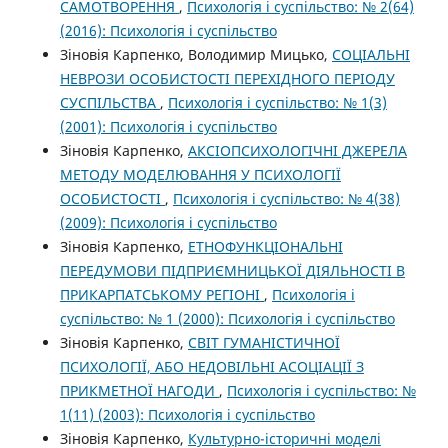
САМОТВОРЕННЯ
,
Психологія і суспільство: № 2(64)
(2016): Психологія і суспільство
Зіновія Карпенко, Володимир Мицько,
СОЦІАЛЬНІ
НЕВРОЗИ ОСОБИСТОСТІ ПЕРЕХІДНОГО ПЕРІОДУ
СУСПІЛЬСТВА
,
Психологія і суспільство: № 1(3)
(2001): Психологія і суспільство
Зіновія Карпенко,
АКСІОПСИХОЛОГІЧНІ ДЖЕРЕЛА
МЕТОДУ МОДЕЛЮВАННЯ У ПСИХОЛОГІЇ
ОСОБИСТОСТІ
,
Психологія і суспільство: № 4(38)
(2009): Психологія і суспільство
Зіновія Карпенко,
ЕТНОФУНКЦІОНАЛЬНІ
ПЕРЕДУМОВИ ПІДПРИЄМНИЦЬКОЇ ДІЯЛЬНОСТІ В
ПРИКАРПАТСЬКОМУ РЕГІОНІ
,
Психологія і
суспільство: № 1 (2000): Психологія і суспільство
Зіновія Карпенко,
СВІТ ГУМАНІСТИЧНОЇ
ПСИХОЛОГІЇ, АБО НЕДОВІЛЬНІ АСОЦІАЦІЇ З
ПРИКМЕТНОЇ НАГОДИ
,
Психологія і суспільство: №
1(11) (2003): Психологія і суспільство
Зіновія Карпенко,
Культурно-історичні моделі