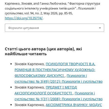
Карпенко, Зіновія, and Ганна Любочкіна. “Факторна структура
соціального інтелекту учнів різних типів шкіл”.
Психологія і
суспільство
, vol. 94, no. 2, May 2026, pp. 85-95,
https://doi.org/10.35774/
.
Формати цитування
Статті цього автора (цих авторів), які
найбільше читають
Зіновія Карпенко,
ПСИХОЛОГІЯ ТВОРЧОСТІ В.А.
РОМЕНЦЯ В ПОСТНЕКЛАСИЧНОМУ ХУДОЖНЬО-
ФІЛОСОФСЬКОМУ ДИСКУРСІ
,
Психологія і
суспільство: № 3(49) (2012): Психологія і суспільство
Зіновія Карпенко,
ПРЕДМЕТ І МЕТОД
АКСІОПСИХОЛОГІЇ ОСОБИСТОСТІ
,
Психологія і
суспільство: № 1(31) (2008): Психологія і суспільство
Зіновія Карпенко,
АКСІОМЕТРИКА ВЧИНКУ: МОДУС