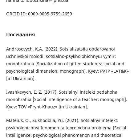
hanna.o.liubochkina@lpnu.ua
ORCID ID: 0009-0005-9759-2659
Посилання
Androsovych, K.A. (2022). Sotsializatsiіa obdarovanoi
uchnivskoi molodi: sotsialno-psykholohichnyш vymir:
monohrafiшa [Socialization of gifted students: social and
psychological dimension: monograph]. Kyev: PVTP «LAT&K»
[in Ukrainian].
Ivashkevych, E. Z. (2017). Sotsialnyi intelekt pedahoha:
monohrafiіa [Social intelligence of a teacher: monograph].
Kyev: TOV «Prynt-Khauz» [in Ukrainian].
Mateiuk, O., Sukhodolia, Yu. (2021). Sotsialnyi intelekt:
psykholohichnyi fenomen ta teoretychna problema [Social
intelligence: psychological phenomenon and theoretical