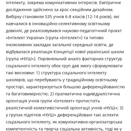
інтелекту, зокрема комунікативних інтересів. Емпіричне
дослідження здійснено за крос-секційним дизайном.
Вибірку становили 535 учнів 6-8 класів (12-14 років), які
навчалися в інноваційно-селективному освітньому
довкіллі, де реалізовувався науково-педагогічний проєкт
«Інтелект України» (група «Інтелект») та типово
інклюзивних закладах загальної середньої освіти, де
відбувалася реалізація Концепції нової української школи
(група «НУШ»). Порівняльний аналіз факторних структур
соціального інтелекту обох груп дав змогу сформулювати
такі висновки: 1) структура соціального інтелекту
школярів, що перебувають у традиційному освітньому
просторі, характеризується більшою диференційованістю
та багатовимірністю; 2) прагматична індивідуалістична
орієнтація учнів групи «Інтелект» протистоїть
реалістичній колективістичній орієнтації учнів «НУШ»; 3)
у групах підлітків «НУШ» диференційовані такі аспекти
соціального інтелекту, як комунікативно-організаторська
компетентність та творча соціальна активність, тоді як у