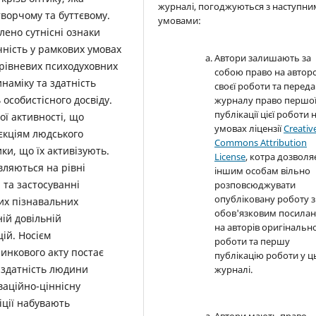
журналі, погоджуються з наступн
творчому та буттєвому.
умовами:
лено сутнісні ознаки
ичність у рамкових умовах
Автори залишають за
орівневих психодуховних
собою право на автор
наміку та здатність
своєї роботи та перед
особистісного досвіду.
журналу право першо
публікації цієї роботи 
ї активності, що
умовах ліцензії
Creativ
єкціям людського
Commons Attribution
и, що їх активізують.
License
, котра дозволя
ляються на рівні
іншим особам вільно
 та застосуванні
розповсюджувати
опубліковану роботу з
их пізнавальних
обов'язковим посила
ій довільній
на авторів оригінально
ій. Носієм
роботи та першу
инкового акту постає
публікацію роботи у 
є здатність людини
журналі.
ваційно-ціннісну
іції набувають