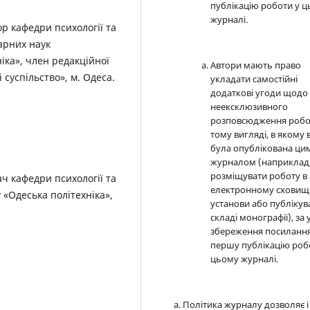
публікацію роботи у 
журналі.
р кафедри психології та
тарних наук
іка», член редакційної
Автори мають право
 суспільство», м. Одеса.
укладати самостійні
додаткові угоди щодо
неексклюзивного
розповсюдження робо
тому вигляді, в якому 
була опублікована ци
журналом (наприклад
розміщувати роботу в
ач кафедри психології та
електронному сховищ
 «Одеська політехніка»,
установи або публікув
складі монографії), за
збереження посилання
першу публікацію роб
цьому журналі.
Політика журналу дозволяє і