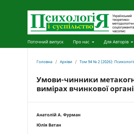
Поточний випуск
Про нас
Для Авторів
Головна
/
Архіви
/
Том 94 № 2 (2026): Психологія
Умови-чинники метакогні
вимірах вчинкової організ
Анатолій А. Фурман
Юлія Ватан