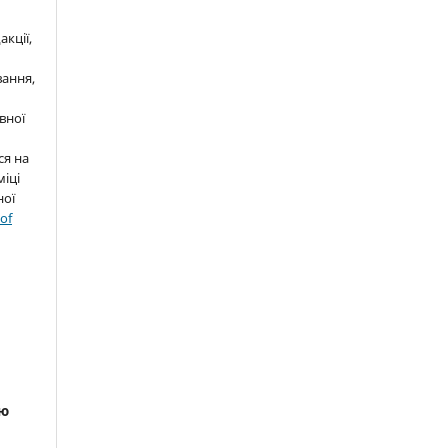
кції,
ання,
вної
ся на
міці
ної
 of
я
ою