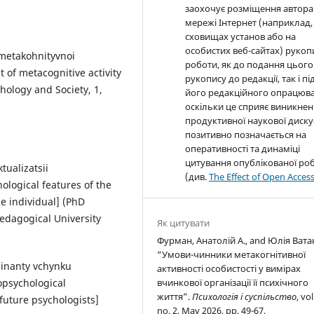
заохочує розміщення автора
мережі Інтернет (наприклад,
сховищах установ або на
особистих веб-сайтах) рукоп
 metakohnityvnoi
роботи, як до подання цього
t of metacognitive activity
рукопису до редакції, так і пі
chology and Society, 1,
його редакційного опрацюва
оскільки це сприяє виникне
продуктивної наукової дискус
позитивно позначається на
оперативності та динаміці
цитування опублікованої ро
tualizatsii
(див.
The Effect of Open Acces
ological features of the
he individual] (PhD
Pedagogical University
Як цитувати
Фурман, Анатолій А., and Юлія Вата
“Умови-чинники метакогнітивної
minanty vchynku
активності особистості у вимірах
psychological
вчинкової організації її психічного
життя”.
Психологія і суспільство
, vol
 future psychologists]
no. 2, May 2026, pp. 49-67,