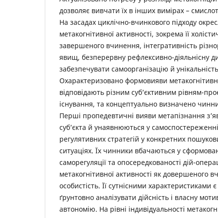
дозволяє вивчати їх в інших вимірах – смисло
На засадах циклічно-вчинкового підходу окрес
метакогнітивної активності, зокрема її холіст
завершеного вчинення, інтегративність різн
явищ, безперервну рефлексивно-діяльнісну ди
забезпечувати самоорганізацію й унікальність 
Охарактеризовано формовияви метакогнітивно
відповідають різним суб’єктивним рівням-про
існування, та концептуально визначено чинник
Перші пропедевтичні вияви метапізнання з’яв
суб’єкта й унаявнюються у самоспостереженні
регулятивних стратегій у конкретних пошуков
ситуаціях. Їх чинники вбачаються у сформован
саморегуляції та опосередкованості дій-операц
метакогнітивної активності як довершеного вч
особистість. Її сутнісними характеристиками 
ґрунтовно аналізувати дійсність і власну моти
автономію. На рівні індивідуальності метакогн