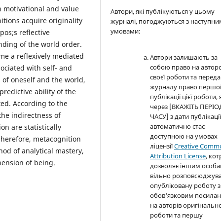
n motivational and value
Автори, які публікуються у цьому
itions acquire originality
журналі, погоджуються з наступн
умовами:
pos;s reflective
nding of the world order.
me a reflexively mediated
Автори залишають за
собою право на автор
ociated with self- and
своєї роботи та перед
g of oneself and the world,
журналу право першо
redictive ability of the
публікації цієї роботи, 
ted. According to the
через [ВКАЖІТЬ ПЕРІО
the indirectness of
ЧАСУ] з дати публікаці
автоматично стає
on are statistically
доступною на умовах
 Therefore, metacognition
ліцензії
Creative Comm
thod of analytical mastery,
Attribution License
, кот
ension of being.
дозволяє іншим особ
вільно розповсюджув
опубліковану роботу з
обов'язковим посила
на авторів оригінально
роботи та першу