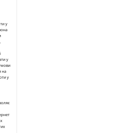
ти у
вона
м
,
і
ати у
 умови
 на
оти у
воляє
ернет
ах
тих