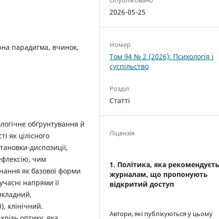
2026-05-25
Номер
урна парадигма, вчинок,
Том 94 № 2 (2026): Психологія і
суспільство
Розділ
Статті
ологічне обґрунтування й
Ліцензія
і як цілісного
становки-диспозиції,
ефлексію, чим
1. Політика, яка рекомендуєт
нання як базової форми
журналам, що пропонують
сучасні напрями її
відкритий доступ
икладний,
, клінічний.
Автори, які публікуються у цьому
крізь оптику, яка