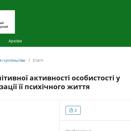
Архіви
 і суспільство
/
Статті
тивної активності особистості у
ації її психічного життя
2
Опубліковано