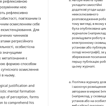
Автори мають право
ься рефлексивною
укладати самостійні
 розумінням нею
додаткові угоди щодо
ають рефлексивно
неексклюзивного
бистості, пов’язаним із
розповсюдження робо
тому вигляді, в якому 
ичним осмисленням себе
була опублікована ци
 екзистенціювання. Для
журналом (наприклад
начених чинників
розміщувати роботу в
татами регресійного
електронному сховищ
яльності, особистісна
установи або публікув
складі монографії), за
чно значущими
збереження посилання
ж метапізнання є
першу публікацію роб
вною формою-способом
цьому журналі.
 сутнісного осмислення
і в ньому.
Політика журналу доз
ical justification and
і заохочує розміщення
listic mental formation
авторами в мережі Інт
(наприклад, у сховищ
ways of perception, forms
установ або на особис
son to comprehend his
веб-сайтах) рукопису