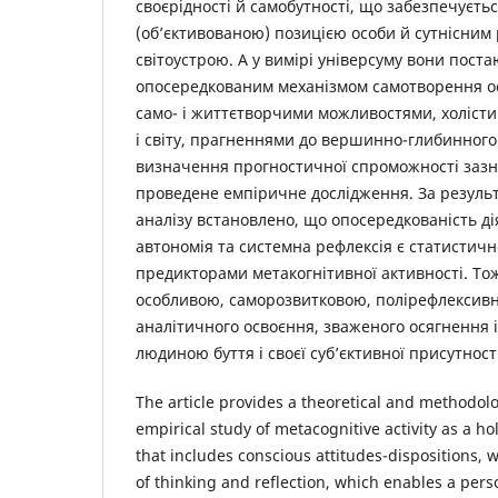
своєрідності й самобутності, що забезпечуєт
(об’єктивованою) позицією особи й сутнісним
світоустрою. А у вимірі універсуму вони пост
опосередкованим механізмом самотворення осо
само- і життєтворчими можливостями, холіст
і світу, прагненнями до вершинно-глибинного
визначення прогностичної спроможності заз
проведене емпіричне дослідження. За резуль
аналізу встановлено, що опосередкованість ді
автономія та системна рефлексія є статисти
предикторами метакогнітивної активності. То
особливою, саморозвитковою, полірефлекси
аналітичного освоєння, зваженого осягнення і
людиною буття і своєї суб’єктивної присутност
The article provides a theoretical and methodolog
empirical study of metacognitive activity as a ho
that includes conscious attitudes-dispositions, 
of thinking and reflection, which enables a per