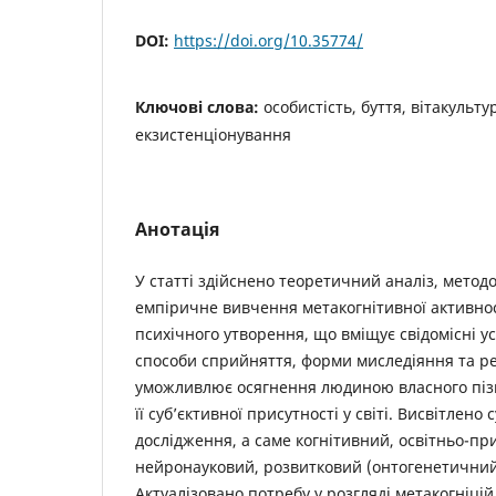
DOI:
https://doi.org/10.35774/
Ключові слова:
особистість, буття, вітакульт
екзистенціонування
Анотація
У статті здійснено теоретичний аналіз, метод
емпіричне вивчення метакогнітивної активност
психічного утворення, що вміщує свідомісні у
способи сприйняття, форми миследіяння та р
уможливлює осягнення людиною власного піз
її суб’єктивної присутності у світі. Висвітлено 
дослідження, а саме когнітивний, освітньо-пр
нейронауковий, розвитковий (онтогенетичний)
Актуалізовано потребу у розгляді метакогніцій 