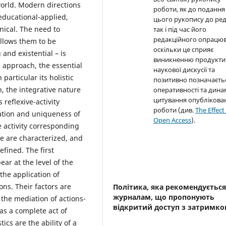
world. Modern directions
роботи, як до подання
 educational-applied,
цього рукопису до реда
nical. The need to
так і під час його
редакційного опрацюв
allows them to be
оскільки це сприяє
nd existential – is
виникненню продукти
n approach, the essential
наукової дискусії та
 particular its holistic
позитивно позначаєть
, the integrative nature
оперативності та дина
цитування опублікова
reflexive-activity
роботи (див.
The Effect
zation and uniqueness of
Open Access
).
 activity corresponding
ce are characterized, and
efined. The first
ar at the level of the
the application of
ions. Their factors are
Політика, яка рекомендуєтьс
журналам, що пропонують
 the mediation of actions-
відкритий доступ з затримк
 as a complete act of
tics are the ability of a