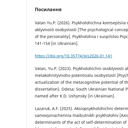
Посилання
Vatan Yu.P. (2026). Psykholohichna kontseptsiia
aktyvnosti osobystosti [The psychological concep
of the personality]. Psykholohiia i suspilstvo Psy
141-154 [in Ukrainian].
https://doi.org/10.35774/pis2026.01.141
Vatan, Yu.P. (2023). Psykholohichni osoblyvosti ak
metakohnityvnoho potentsialu osobystosti [Psych
actualization of the metacognitive potential of t
dissertation). Odesa: South Ukrainian National 
named after K.D. Ushynsky [in Ukrainian].
Lazaruk, A.F. (2025). Aksiopsykholohichni deter
samovyznachennia maibutnikh psykholohiv [Axio
determinants of the act of self-determination of