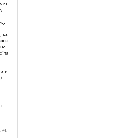
ми в
 у
ису
д час
ння,
нню
ії та
боти
s
).
н.
. 94,