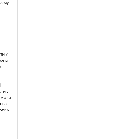
цьому
ти у
вона
м
,
і
ати у
 умови
 на
оти у