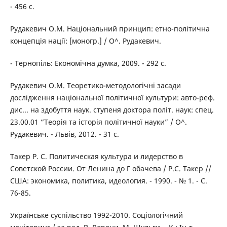
- 456 с.
Рудакевич O.M. Національний принцип: етно-політична
концепція нації: [моногр.] / О^. Рудакевич.
- Тернопіль: Економічна думка, 2009. - 292 с.
Рудакевич O.M. Теоретико-методологічні засади
дослідження національної політичної культури: авто-реф.
дис... на здобуття наук. ступеня доктора політ. наук: спец.
23.00.01 “Теорія та історія політичної науки” / О^.
Рудакевич. - Львів, 2012. - 31 с.
Такер Р. С. Политическая культура и лидерство в
Советской России. От Ленина до Г обачева / Р.С. Такер //
США: экономика, политика, идеология. - 1990. - № 1. - С.
76-85.
Українське суспільство 1992-2010. Соціологічний