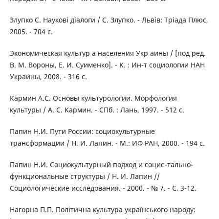
Злупко С. Наукові діалоги / С. Злупко. - Львів: Тріада Плюс,
2005. - 704 с.
Экономическая культур а населения Укр аины / [под ред.
В. M. Вороны, Е. И. Суименко]. - K. : Ин-т социологии НАН
Украины, 2008. - 316 с.
Кармин A.C. Основы культурологии. Mopфoлoгия
культуры / А. С. Kapмин. - СПб. : Лань, 1997. - 512 с.
Папин Н.И. Пути России: социокультурные
трансформации / Н. И. Лапин. - M.: ИФ РАН, 2000. - 194 с.
Папин Н.И. Социокультурный подход и социе-тально-
функциональные структуры / Н. И. Лапин //
Социологические исследования. - 2000. - № 7. - С. 3-12.
Нагорна П.П. Політична культура українського народу: