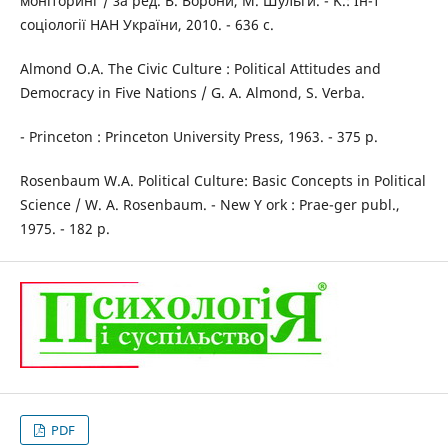
моніторинг / за ред. В. Ворони, M. Шульги. - K.: Ін-т
соціології НАН України, 2010. - 636 с.
Almond O.A. The Civic Culture : Political Attitudes and
Democracy in Five Nations / G. A. Almond, S. Verba.
- Princeton : Princeton University Press, 1963. - 375 p.
Rosenbaum W.A. Political Culture: Basic Concepts in Political
Science / W. A. Rosenbaum. - New Y ork : Prae-ger publ.,
1975. - 182 p.
PDF