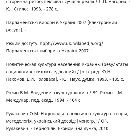
історична ретроспектива і сучасні реалії / Л.П. Нагорна. -
K. : Стилос, 1998. - 278 с.
Парламентські вибори в Україні 2007 [Електронний
ресурс]. -
Режим достуту: hppt://www.uk. wikipedja.org/
Парламентські_вибори_в_Україні_2007
Политическая культура населения Украины (результаты
социологических исследований) / [отв. ред. Ю.Н.
Пахомов, Е.И. Головаха]. - K. : Наук. думка, 1993. - 135 с.
Розин B.M. Введение в культурологию / В^. Розин. - M. :
Mеждунap. пед. акад., 1994. - 104 с.
Рудакевич O.M. Національна політична культура: теорія,
методологія, український досвід: [моногр.] / О^.
Рудакевич. - Тернопіль: Економічна думка, 2010.