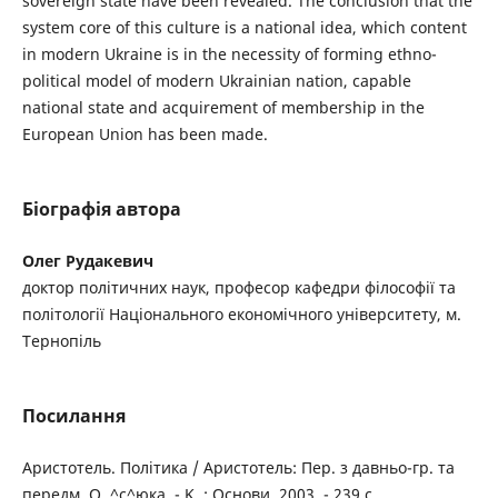
sovereign state have been revealed. The conclusion that the
system core of this culture is a national idea, which content
in modern Ukraine is in the necessity of forming ethno-
political model of modern Ukrainian nation, capable
national state and acquirement of membership in the
European Union has been made.
Біографія автора
Олег Рудакевич
доктор політичних наук, професор кафедри філософії та
політології Національного економічного університету, м.
Тернопіль
Посилання
Аристотель. Політика / Аристотель: Пер. з давньо-гр. та
передм. О. ^с^юка. - K. : Основи, 2003. - 239 с.