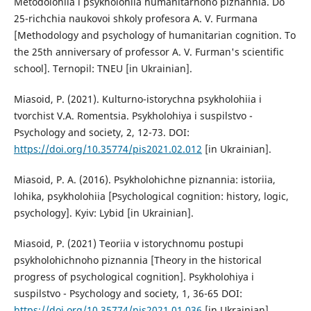
Metodolohiia i psykholohiia humanitarnoho piznannia. Do
25-richchia naukovoi shkoly profesora A. V. Furmana
[Methodology and psychology of humanitarian cognition. To
the 25th anniversary of professor A. V. Furman's scientific
school]. Ternopil: TNEU [in Ukrainian].
Miasoid, P. (2021). Kulturno-istorychna psykholohiia i
tvorchist V.A. Romentsia. Psykholohiya i suspilstvo -
Psychology and society, 2, 12-73. DOI:
https://doi.org/10.35774/pis2021.02.012
[in Ukrainian].
Miasoid, P. A. (2016). Psykholohichne piznannia: istoriia,
lohika, psykholohiia [Psychological cognition: history, logic,
psychology]. Kyiv: Lybid [in Ukrainian].
Miasoid, P. (2021) Teoriia v istorychnomu postupi
psykholohichnoho piznannia [Theory in the historical
progress of psychological cognition]. Psykholohiya i
suspilstvo - Psychology and society, 1, 36-65 DOI:
https://doi.org/10.35774/pis2021.01.036
[in Ukrainian].