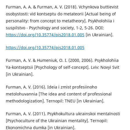
Furman, A. A. & Furman, A. V. (2018). Vchynkova buttievist
osobystosti: vid kontseptu do metateorii [Actual being of
personality: from concept to metatheory]. Psykholohiia i
suspilstvo - Psychology and society, 1-2, 5-26. DOI:
https://doi.org/10.35774/pis2018.01.005
[in Ukrainian].
https://doi.org/10.35774/pis2018.01.005
Furman, A. V. & Humeniuk, O. I. (2000, 2006). Psykholohiia
Ya-kontseptsii [Psychology of self-concept]. Lviv: Novyi Svit
[in Ukrainian].
Furman, A. V. (2016). Ideia i zmist profesiinoho
metolohuvannia [The idea and content of professional
methodologization]. Ternopil: TNEU [in Ukrainian].
Furman, A. V. (2011). Psykhokultura ukrainskoi mentalnosti
[Psychoculture of the Ukrainian mentality]. Ternopil:
Ekonomichna dumka [in Ukrainian].