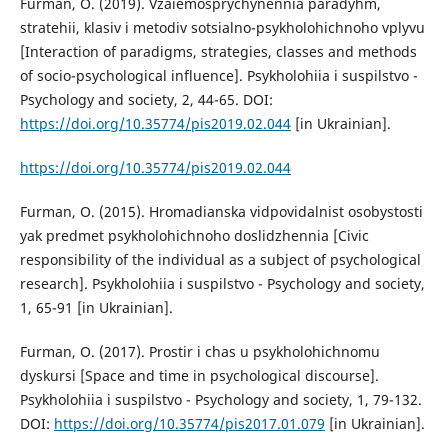
Furman, O. (2019). Vzaiemosprychynennia paradyhm,
stratehii, klasiv i metodiv sotsialno-psykholohichnoho vplyvu
[Interaction of paradigms, strategies, classes and methods
of socio-psychological influence]. Psykholohiia i suspilstvo -
Psychology and society, 2, 44-65. DOI:
https://doi.org/10.35774/pis2019.02.044
[in Ukrainian].
https://doi.org/10.35774/pis2019.02.044
Furman, O. (2015). Hromadianska vidpovidalnist osobystosti
yak predmet psykholohichnoho doslidzhennia [Civic
responsibility of the individual as a subject of psychological
research]. Psykholohiia i suspilstvo - Psychology and society,
1, 65-91 [in Ukrainian].
Furman, O. (2017). Prostir i chas u psykholohichnomu
dyskursi [Space and time in psychological discourse].
Psykholohiia i suspilstvo - Psychology and society, 1, 79-132.
DOI:
https://doi.org/10.35774/pis2017.01.079
[in Ukrainian].