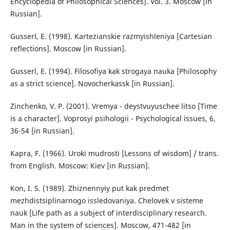
Encyclopedia of Philosophical Sciences]. Vol. 3. Moscow [in
Russian].
Gusserl, E. (1998). Kartezianskie razmyishleniya [Cartesian
reflections]. Moscow [in Russian].
Gusserl, E. (1994). Filosofiya kak strogaya nauka [Philosophy
as a strict science]. Novocherkassk [in Russian].
Zinchenko, V. P. (2001). Vremya - deystvuyuschee litso [Time
is a character]. Voprosyi psihologii - Psychological issues, 6,
36-54 [in Russian].
Kapra, F. (1966). Uroki mudrosti [Lessons of wisdom] / trans.
from English. Moscow: Kiev [in Russian].
Kon, I. S. (1989). Zhiznennyiy put kak predmet
mezhdistsiplinarnogo issledovaniya. Chelovek v sisteme
nauk [Life path as a subject of interdisciplinary research.
Man in the system of sciences]. Moscow, 471-482 [in