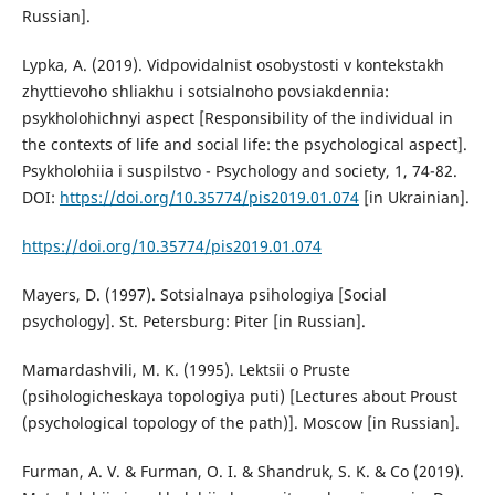
Russian].
Lypka, A. (2019). Vidpovidalnist osobystosti v kontekstakh
zhyttievoho shliakhu i sotsialnoho povsiakdennia:
psykholohichnyi aspect [Responsibility of the individual in
the contexts of life and social life: the psychological aspect].
Psykholohiia i suspilstvo - Psychology and society, 1, 74-82.
DOI:
https://doi.org/10.35774/pis2019.01.074
[in Ukrainian].
https://doi.org/10.35774/pis2019.01.074
Mayers, D. (1997). Sotsialnaya psihologiya [Social
psychology]. St. Petersburg: Piter [in Russian].
Mamardashvili, M. K. (1995). Lektsii o Pruste
(psihologicheskaya topologiya puti) [Lectures about Proust
(psychological topology of the path)]. Moscow [in Russian].
Furman, A. V. & Furman, O. I. & Shandruk, S. K. & Co (2019).