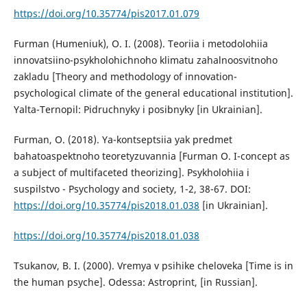
https://doi.org/10.35774/pis2017.01.079
Furman (Humeniuk), O. I. (2008). Teoriia i metodolohiia
innovatsiino-psykholohichnoho klimatu zahalnoosvitnoho
zakladu [Theory and methodology of innovation-
psychological climate of the general educational institution].
Yalta-Ternopil: Pidruchnyky i posibnyky [in Ukrainian].
Furman, O. (2018). Ya-kontseptsiia yak predmet
bahatoaspektnoho teoretyzuvannia [Furman O. I-concept as
a subject of multifaceted theorizing]. Psykholohiia i
suspilstvo - Psychology and society, 1-2, 38-67. DOI:
https://doi.org/10.35774/pis2018.01.038
[in Ukrainian].
https://doi.org/10.35774/pis2018.01.038
Tsukanov, B. I. (2000). Vremya v psihike cheloveka [Time is in
the human psyche]. Odessa: Astroprint, [in Russian].