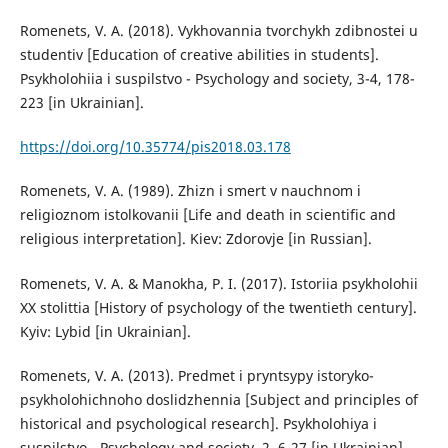
Romenets, V. A. (2018). Vykhovannia tvorchykh zdibnostei u
studentiv [Education of creative abilities in students].
Psykholohiia i suspilstvo - Psychology and society, 3-4, 178-
223 [in Ukrainian].
https://doi.org/10.35774/pis2018.03.178
Romenets, V. A. (1989). Zhizn i smert v nauchnom i
religioznom istolkovanii [Life and death in scientific and
religious interpretation]. Kiev: Zdorovje [in Russian].
Romenets, V. A. & Manokha, P. I. (2017). Istoriia psykholohii
XX stolittia [History of psychology of the twentieth century].
Kyiv: Lybid [in Ukrainian].
Romenets, V. A. (2013). Predmet i pryntsypy istoryko-
psykholohichnoho doslidzhennia [Subject and principles of
historical and psychological research]. Psykholohiya i
suspilstvo - Psychology and society, 2, 6-27 [in Ukrainian].