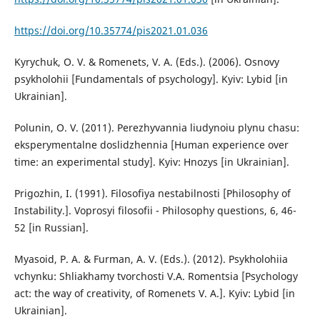
https://doi.org/10.35774/pis2021.01.036
Kyrychuk, O. V. & Romenets, V. A. (Eds.). (2006). Osnovy
psykholohii [Fundamentals of psychology]. Kyiv: Lybid [in
Ukrainian].
Polunin, O. V. (2011). Perezhyvannia liudynoiu plynu chasu:
eksperymentalne doslidzhennia [Human experience over
time: an experimental study]. Kyiv: Hnozys [in Ukrainian].
Prigozhin, I. (1991). Filosofiya nestabilnosti [Philosophy of
Instability.]. Voprosyi filosofii - Philosophy questions, 6, 46-
52 [in Russian].
Myasoid, P. A. & Furman, A. V. (Eds.). (2012). Psykholohiia
vchynku: Shliakhamy tvorchosti V.A. Romentsia [Psychology
act: the way of creativity, of Romenets V. A.]. Kyiv: Lybid [in
Ukrainian].