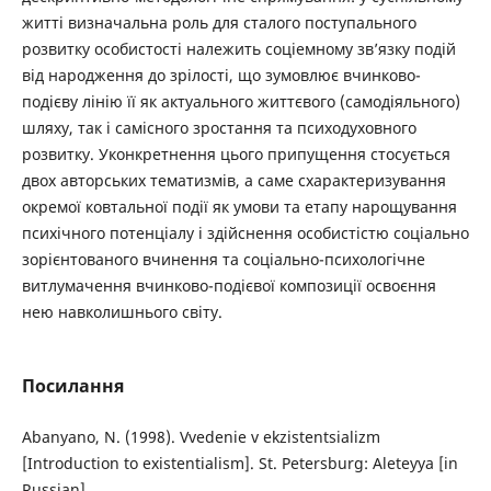
житті визначальна роль для сталого поступального
розвитку особистості належить соціемному зв’язку подій
від народження до зрілості, що зумовлює вчинково-
подієву лінію її як актуального життєвого (самодіяльного)
шляху, так і самісного зростання та психодуховного
розвитку. Уконкретнення цього припущення стосується
двох авторських тематизмів, а саме схарактеризування
окремої ковтальної події як умови та етапу нарощування
психічного потенціалу і здійснення особистістю соціально
зорієнтованого вчинення та соціально-психологічне
витлумачення вчинково-подієвої композиції освоєння
нею навколишнього світу.
Посилання
Abanyano, N. (1998). Vvedenie v ekzistentsializm
[Introduction to existentialism]. St. Petersburg: Aleteyya [in
Russian].