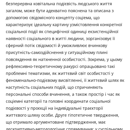
безперервна ковітальна подієвість людського життя
загалом, може бути адекватно пояснена та описана з
допомогою свідомісного концепту соціема, що
характеризує ідеальну картину узмістовлення конкретної
соціальної події як специфічної одиниці екзистенційної
наявності соціального в житті людини, зорганізовує її
сферний потік свідомості й уможливлює вчинкову
присутність-самоздійснення у ситуаційному плині
повсякдення як натхненної особистості. Зокрема, у цьому
рефлексивно-теоретичному ракурсі опрацьовано такі
проблемні тематизми, як життєвий світ особистості у
феноменально-подієвому висвітленні, її життєвий шлях як
наступність соціальних подій, що спричиняють
персональні способи вчинення, а також простір і час як
соціемні категорії та головні координати соціальної
подієвості у проєкції на індивідуальні траєкторії
життєвого шляху особи. Друге гіпотетичне твердження,
що отримало аргументоване підтвердження, має
дескриптивно-методологічне спрямування: у суспільному