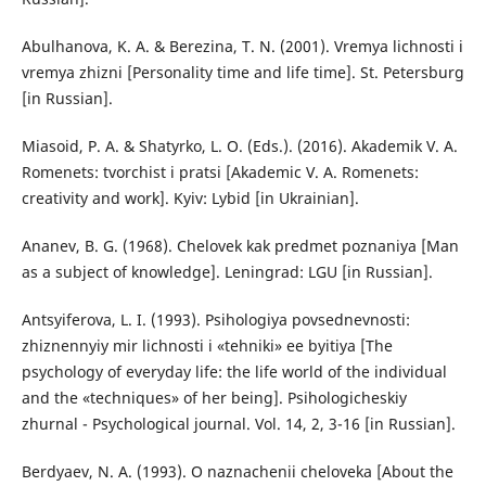
Abulhanova, K. A. & Berezina, T. N. (2001). Vremya lichnosti i
vremya zhizni [Personality time and life time]. St. Petersburg
[in Russian].
Miasoid, P. A. & Shatyrko, L. O. (Eds.). (2016). Akademik V. A.
Romenets: tvorchist i pratsi [Akademiс V. A. Romenets:
creativity and work]. Kyiv: Lybid [in Ukrainian].
Ananev, B. G. (1968). Chelovek kak predmet poznaniya [Man
as a subject of knowledge]. Leningrad: LGU [in Russian].
Antsyiferova, L. I. (1993). Psihologiya povsednevnosti:
zhiznennyiy mir lichnosti i «tehniki» ee byitiya [The
psychology of everyday life: the life world of the individual
and the «techniques» of her being]. Psihologicheskiy
zhurnal - Psychological journal. Vol. 14, 2, 3-16 [in Russian].
Berdyaev, N. A. (1993). O naznachenii cheloveka [About the