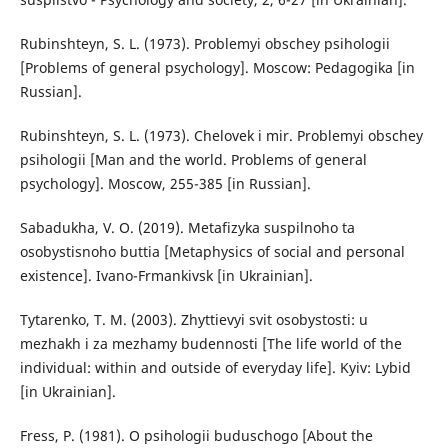
Rubinshteyn, S. L. (1973). Problemyi obschey psihologii
[Problems of general psychology]. Moscow: Pedagogika [in
Russian].
Rubinshteyn, S. L. (1973). Chelovek i mir. Problemyi obschey
psihologii [Man and the world. Problems of general
psychology]. Moscow, 255-385 [in Russian].
Sabadukha, V. O. (2019). Metafizyka suspilnoho ta
osobystisnoho buttia [Metaphysics of social and personal
existence]. Ivano-Frmankivsk [in Ukrainian].
Tytarenko, T. M. (2003). Zhyttievyi svit osobystosti: u
mezhakh i za mezhamy budennosti [The life world of the
individual: within and outside of everyday life]. Kyiv: Lybid
[in Ukrainian].
Fress, P. (1981). O psihologii buduschogo [About the