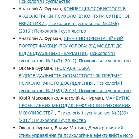
Психологія і суспільство
Анатолій А. Фурман,
КОНЦЕПЦІЯ ОСОБИСТОСТІ В
АКСІОЛОГІЧНІЙ ПСИХОЛОГІЇ: КОНТУРИ СУТНІСНОЇ
ЕВРИСТИКИ
,
Психологія і суспільство: № 4(66)
(2016): Психологія і суспільство
Анатолій А. Фурман,
ЦІННІСНО-ОРІЄНТАЦІЙНИЙ
ПОРТРЕТ ФАХІВЦЯ-ПСИХОЛОГА: ВІД МОДЕЛІ ДО
ІНДИВІДУАЛЬНИХ ІНВАРІАНТІВ
,
Психологія і
суспільство: № 1(47) (2012): Психологія і суспільство
Оксана Фурман,
ГРОМАДЯНСЬКА
ВІДПОВІДАЛЬНІСТЬ ОСОБИСТОСТІ ЯК ПРЕДМЕТ
ПСИХОЛОГІЧНОГО ДОСЛІДЖЕННЯ
,
Психологія і
суспільство: № 1(59) (2015): Психологія і суспільство
Юрій Максименко, Анатолій А. Фурман,
МАЙБУТНЄ
ПРОЕКТИВНИХ МЕТОДИК: РЕФЛЕКСІЯ ПРИХОВАНИХ
МОЖЛИВОСТЕЙ
,
Психологія і суспільство: № 3(69)
(2017): Психологія і суспільство
Оксана Фурман, Вадим Матіяш,
Демократичний
стиль управління та психологічна ефективність його