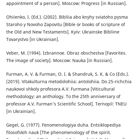
appointment of a person]. Moscow: Progress [in Russian].
Ohiienko, I. (Ed.). (2002). Bibliia abo knyhy sviatoho pysma
Staroho y Novoho Zapovitu [Bible or books of scripture of
the Old and New Testaments]. Kyiv: Ukrainske Bibliine
Tovarystvo [in Ukrainian].
Veber, M. (1994). Izbrannoe. Obraz obschestva [Favorites.
The image of society]. Moscow: Nauka [in Russian].
Furman, A. V. & Furman, O. I. & Shandruk, S. K. & Co (Eds.).
(2019). Vitakulturna metodolohiia: antolohiia. Do 25-richchia
naukovoi shkoly profesora A.V. Furmana [Viticultural
methodology: an anthology. To the 25th anniversary of
professor A.V. Furman's Scientific School]. Ternopil: TNEU
[in Ukrainian].
Gegel, G. (1977). Fenomenologiya duha. Entsiklopediya
filosofskih nauk [The phenomenology of the spirit.