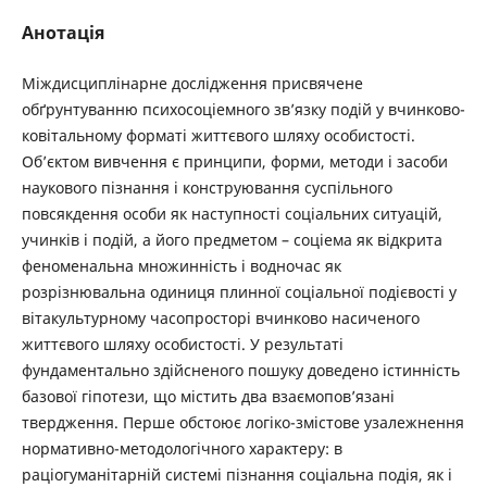
Анотація
Міждисциплінарне дослідження присвячене
обґрунтуванню психосоціемного зв’язку подій у вчинково-
ковітальному форматі життєвого шляху особистості.
Об’єктом вивчення є принципи, форми, методи і засоби
наукового пізнання і конструювання суспільного
повсякдення особи як наступності соціальних ситуацій,
учинків і подій, а його предметом – соціема як відкрита
феноменальна множинність і водночас як
розрізнювальна одиниця плинної соціальної подієвості у
вітакультурному часопросторі вчинково насиченого
життєвого шляху особистості. У результаті
фундаментально здійсненого пошуку доведено істинність
базової гіпотези, що містить два взаємопов’язані
твердження. Перше обстоює логіко-змістове узалежнення
нормативно-методологічного характеру: в
раціогуманітарній системі пізнання соціальна подія, як і