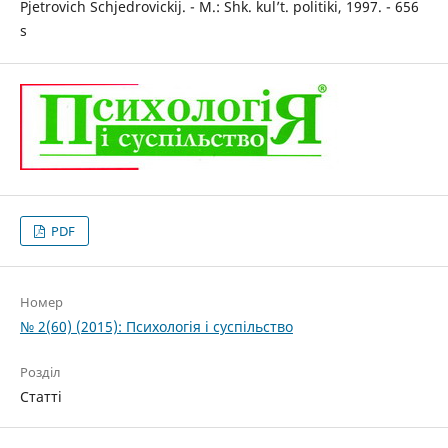
Pjetrovich Schjedrovickij. - M.: Shk. kul’t. politiki, 1997. - 656
s
PDF
Номер
№ 2(60) (2015): Психологія і суспільство
Розділ
Статті