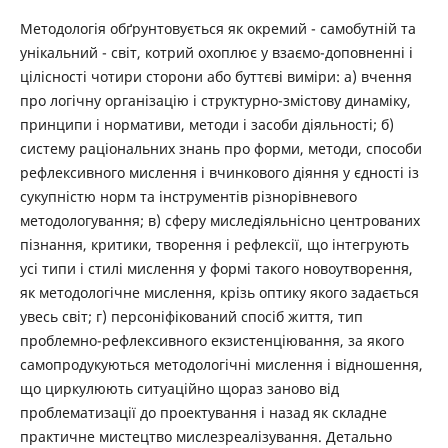
Методологія обґрунтовується як окремий - самобутній та
унікальний - світ, котрий охоплює у взаємо-доповненні і
цілісності чотири сторони або буттєві виміри: а) вчення
про логічну організацію і структурно-змістову динаміку,
принципи і нормативи, методи і засоби діяльності; б)
систему раціональних знань про форми, методи, способи
рефлексивного мислення і вчинкового діяння у єдності із
сукупністю норм та інструментів різнорівневого
методологування; в) сферу миследіяльнісно центрованих
пізнання, критики, творення і рефлексії, що інтегрують
усі типи і стилі мислення у формі такого новоутворення,
як методологічне мислення, крізь оптику якого задається
увесь світ; г) персоніфікований спосіб життя, тип
проблемно-рефлексивного екзистенціювання, за якого
самопродукуються методологічні мислення і відношення,
що циркулюють ситуаційно щораз заново від
проблематизації до проектування і назад як складне
практичне мистецтво мислезреалізування. Детально