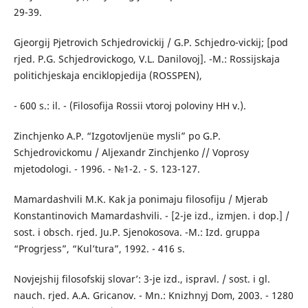
29-39.
Gjeorgij Pjetrovich Schjedrovickij / G.P. Schjedro-vickij; [pod
rjed. P.G. Schjedrovickogo, V.L. Danilovoj]. -M.: Rossijskaja
politichjeskaja enciklopjedija (ROSSPEN),
- 600 s.: il. - (Filosofija Rossii vtoroj poloviny HH v.).
Zinchjenko A.P. “Izgotovljenüe mysli” po G.P.
Schjedrovickomu / Aljexandr Zinchjenko // Voprosy
mjetodologi. - 1996. - №1-2. - S. 123-127.
Mamardashvili M.K. Kak ja ponimaju filosofiju / Mjerab
Konstantinovich Mamardashvili. - [2-je izd., izmjen. i dop.] /
sost. i obsch. rjed. Ju.P. Sjenokosova. -M.: Izd. gruppa
“Progrjess”, “Kul’tura”, 1992. - 416 s.
Novjejshij filosofskij slovar’: 3-je izd., ispravl. / sost. i gl.
nauch. rjed. A.A. Gricanov. - Mn.: Knizhnyj Dom, 2003. - 1280