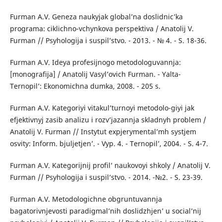
Furman A.V. Geneza naukyjak global’na doslidnic’ka
programa: ciklichno-vchynkova perspektiva / Anatolij V.
Furman // Psyhologija i suspil’stvo. - 2013. - № 4. - S. 18-36.
Furman A.V. Ideya profesijnogo metodologuvannja:
[monografija] / Anatolij Vasyl’ovich Furman. - Yalta-
Ternopil’: Ekonomichna dumka, 2008. - 205 s.
Furman A.V. Kategoriyi vitakul’turnoyi metodolo-giyi jak
efjektivnyj zasib analizu i rozv’jazannja skladnyh problem /
Anatolij V. Furman // Instytut expjerymental’mh systjem
osvity: Inform. bjuljetjen’. - Vyp. 4. - Ternopil’, 2004. - S. 4-7.
Furman A.V. Kategorijnij profil’ naukovoyi shkoly / Anatolij V.
Furman // Psyhologija i suspil’stvo. - 2014. -№2. - S. 23-39.
Furman A.V. Metodologichne obgruntuvannja
bagatorivnjevosti paradigmal’nih doslidzhjen’ u social’nij