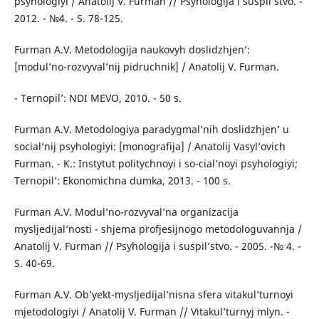
psyhologiyi / Anatolij V. Furman // Psyhologija i suspil’stvo. -
2012. - №4. - S. 78-125.
Furman A.V. Metodologija naukovyh doslidzhjen’:
[modul’no-rozvyval’nij pidruchnik] / Anatolij V. Furman.
- Ternopil’: NDI MEVO, 2010. - 50 s.
Furman A.V. Metodologiya paradygmal’nih doslidzhjen’ u
social’nij psyhologiyi: [monografija] / Anatolij Vasyl’ovich
Furman. - K.: Instytut politychnoyi i so-cial’noyi psyhologiyi;
Ternopil’: Ekonomichna dumka, 2013. - 100 s.
Furman A.V. Modul’no-rozvyval’na organizacija
mysljedijal’nosti - shjema profjesijnogo metodologuvannja /
Anatolij V. Furman // Psyhologija i suspil’stvo. - 2005. -№ 4. -
S. 40-69.
Furman A.V. Ob’yekt-mysljedijal’nisna sfera vitakul’turnoyi
mjetodologiyi / Anatolij V. Furman // Vitakul’turnyj mlyn. -