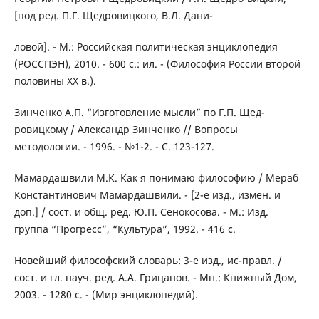
[под ред. П.Г. Щедровицкого, В.Л. Дани-
ловой]. - М.: Российская политическая энциклопедия
(РОССПЭН), 2010. - 600 с.: ил. - (Философия России второй
половины XX в.).
Зинченко А.П. “Изготовление мысли” по Г.П. Щед-
ровицкому / Александр Зинченко // Вопросы
методологии. - 1996. - №1-2. - С. 123-127.
Мамардашвили М.К. Как я понимаю философию / Мераб
Константинович Мамардашвили. - [2-е изд., измен. и
доп.] / сост. и общ. ред. Ю.П. Сенокосова. - М.: Изд.
группа “Прогресс”, “Культура”, 1992. - 416 с.
Новейший философский словарь: 3-е изд., ис-правл. /
сост. и гл. науч. ред. А.А. Грицанов. - Мн.: Книжный Дом,
2003. - 1280 с. - (Мир энциклопедий).