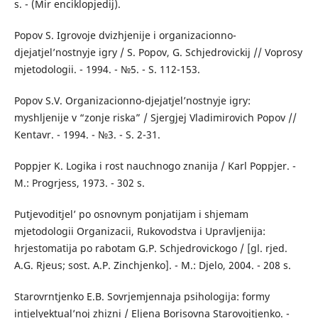
s. - (Mir enciklopjedij).
Popov S. Igrovoje dvizhjenije i organizacionno-
djejatjel’nostnyje igry / S. Popov, G. Schjedrovickij // Voprosy
mjetodologii. - 1994. - №5. - S. 112-153.
Popov S.V. Organizacionno-djejatjel’nostnyje igry:
myshljenije v “zonje riska” / Sjergjej Vladimirovich Popov //
Kentavr. - 1994. - №3. - S. 2-31.
Poppjer K. Logika i rost nauchnogo znanija / Karl Poppjer. -
M.: Progrjess, 1973. - 302 s.
Putjevoditjel’ po osnovnym ponjatijam i shjemam
mjetodologii Organizacii, Rukovodstva i Upravljenija:
hrjestomatija po rabotam G.P. Schjedrovickogo / [gl. rjed.
A.G. Rjeus; sost. A.P. Zinchjenko]. - M.: Djelo, 2004. - 208 s.
Starovrntjenko E.B. Sovrjemjennaja psihologija: formy
intjelyektual’noj zhizni / Eljena Borisovna Starovojtjenko. -