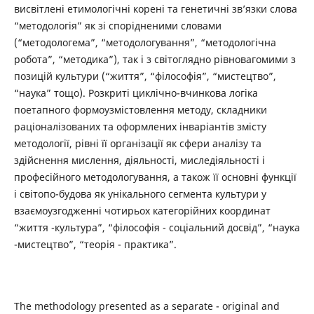
висвітлені етимологічні корені та генетичні зв’язки слова
“методологія” як зі спорідненими словами
(“методологема”, “методологування”, “методологічна
робота”, “методика”), так і з світоглядно рівновагомими з
позицій культури (“життя”, “філософія”, “мистецтво”,
“наука” тощо). Розкриті циклічно-вчинкова логіка
поетапного формоузмістовлення методу, складники
раціоналізованих та оформлених інваріантів змісту
методології, рівні її організації як сфери аналізу та
здійснення мислення, діяльності, миследіяльності і
професійного методологування, а також її основні функції
і світопо-будова як унікального сегмента культури у
взаємоузгодженні чотирьох категорійних координат
“життя -культура”, “філософія - соціальний досвід”, “наука
-мистецтво”, “теорія - практика”.
The methodology presented as a separate - original and