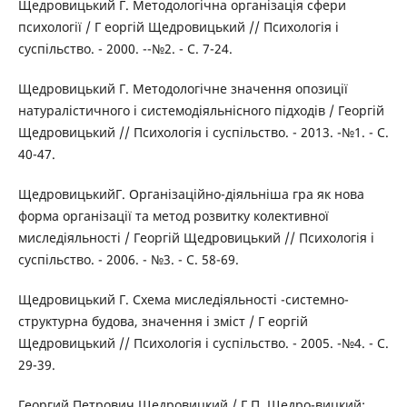
Щедровицький Г. Методологічна організація сфери
психології / Г еоргій Щедровицький // Психологія і
суспільство. - 2000. --№2. - C. 7-24.
Щедровицький Г. Методологічне значення опозиції
натуралістичного і системодіяльнісного підходів / Георгій
Щедровицький // Психологія і суспільство. - 2013. -№1. - C.
40-47.
ЩедровицькийГ. Організаційно-діяльніша гра як нова
форма організації та метод розвитку колективної
миследіяльності / Георгій Щедровицький // Психологія і
суспільство. - 2006. - №3. - C. 58-69.
Щедровицький Г. Cхема миследіяльності -системно-
структурна будова, значення і зміст / Г еоргій
Щедровицький // Психологія і суспільство. - 2005. -№4. - C.
29-39.
Георгий Петрович Щедровицкий / Г.П. Щедро-вицкий;