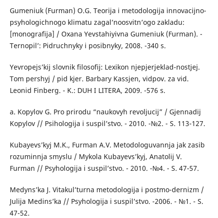
Gumeniuk (Furman) O.G. Teorija i metodologija innovacijno-
psyhologichnogo klimatu zagal’noosvitn’ogo zakladu:
[monografija] / Oxana Yevstahiyivna Gumeniuk (Furman). -
Ternopil’: Pidruchnyky i posibnyky, 2008. -340 s.
Yevropejs’kij slovnik filosofij: Lexikon njepjerjeklad-nostjej.
Tom pershyj / pid kjer. Barbary Kassjen, vidpov. za vid.
Leonid Finberg. - K.: DUH I LITERA, 2009. -576 s.
a. Kopylov G. Pro prirodu “naukovyh revoljucij” / Gjennadij
Kopylov // Psihologija i suspil’stvo. - 2010. -№2. - S. 113-127.
Kubayevs’kyj M.K., Furman A.V. Metodologuvannja jak zasib
rozuminnja smyslu / Mykola Kubayevs’kyj, Anatolij V.
Furman // Psyhologija i suspil’stvo. - 2010. -№4. - S. 47-57.
Medyns’ka J. Vitakul’turna metodologija i postmo-dernizm /
Julija Medins’ka // Psyhologija i suspil’stvo. -2006. - №1. - S.
47-52.