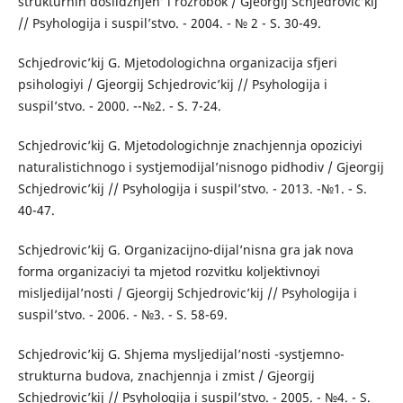
strukturnih doslidzhjen’ i rozrobok / Gjeorgij Schjedrovic’kij
// Psyhologija i suspil’stvo. - 2004. - № 2 - S. 30-49.
Schjedrovic’kij G. Mjetodologichna organizacija sfjeri
psihologiyi / Gjeorgij Schjedrovic’kij // Psyhologija i
suspil’stvo. - 2000. --№2. - S. 7-24.
Schjedrovic’kij G. Mjetodologichnje znachjennja opoziciyi
naturalistichnogo i systjemodijal’nisnogo pidhodiv / Gjeorgij
Schjedrovic’kij // Psyhologija i suspil’stvo. - 2013. -№1. - S.
40-47.
Schjedrovic’kij G. Organizacijno-dijal’nisna gra jak nova
forma organizaciyi ta mjetod rozvitku koljektivnoyi
misljedijal’nosti / Gjeorgij Schjedrovic’kij // Psyhologija i
suspil’stvo. - 2006. - №3. - S. 58-69.
Schjedrovic’kij G. Shjema mysljedijal’nosti -systjemno-
strukturna budova, znachjennja i zmist / Gjeorgij
Schjedrovic’kij // Psyhologija i suspil’stvo. - 2005. - №4. - S.