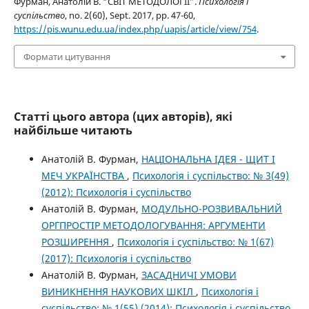
Фурман, Анатолій В. “СВІТ МЕТОДОЛОГІЇ”.
Психологія і
суспільство
, no. 2(60), Sept. 2017, pp. 47-60,
https://pis.wunu.edu.ua/index.php/uapis/article/view/754
.
Формати цитування
Статті цього автора (цих авторів), які
найбільше читають
Анатолій В. Фурман,
НАЦІОНАЛЬНА ІДЕЯ - ЩИТ І
МЕЧ УКРАЇНСТВА
,
Психологія і суспільство: № 3(49)
(2012): Психологія і суспільство
Анатолій В. Фурман,
МОДУЛЬНО-РОЗВИВАЛЬНИЙ
ОРГПРОСТІР МЕТОДОЛОГУВАННЯ: АРГУМЕНТИ
РОЗШИРЕННЯ
,
Психологія і суспільство: № 1(67)
(2017): Психологія і суспільство
Анатолій В. Фурман,
ЗАСАДНИЧІ УМОВИ
ВИНИКНЕННЯ НАУКОВИХ ШКІЛ
,
Психологія і
суспільство: № 1(55) (2014): Психологія і суспільство