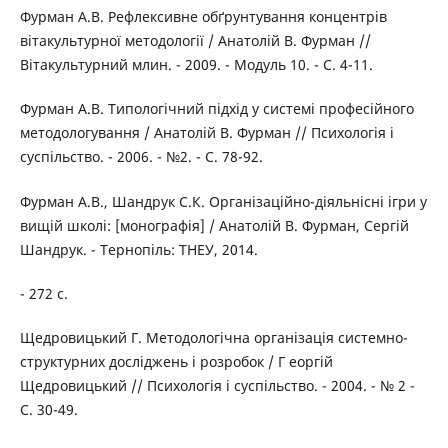
Фурман A.B. Рефлексивне обґрунтування концентрів
вітакультурної методології / Анатолій В. Фурман //
Вітакультурний млин. - 2009. - Модуль 10. - C. 4-11.
Фурман A.B. Типологічний підхід у системі професійного
методологування / Анатолій В. Фурман // Психологія і
суспільство. - 2006. - №2. - C. 78-92.
Фурман A.B., Шандрук С.К. Організаційно-діяльнісні ігри у
вищій школі: [монографія] / Анатолій В. Фурман, Cергій
Шандрук. - Тернопіль: ТНЕУ, 2014.
- 272 с.
Щедровицький Г. Методологічна організація системно-
структурних досліджень і розробок / Г еоргій
Щедровицький // Психологія і суспільство. - 2004. - № 2 -
C. 30-49.