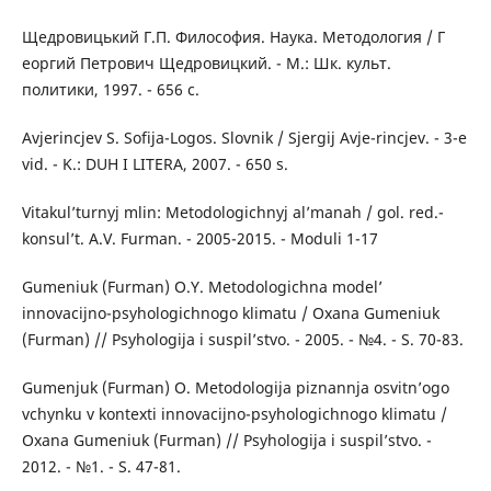
Щедровицький Г.П. Философия. Наука. Методология / Г
еоргий Петрович Щедровицкий. - М.: Шк. культ.
политики, 1997. - 656 с.
Avjerincjev S. Sofija-Logos. Slovnik / Sjergij Avje-rincjev. - 3-e
vid. - K.: DUH I LITERA, 2007. - 650 s.
Vitakul’turnyj mlin: Metodologichnyj al’manah / gol. red.-
konsul’t. A.V. Furman. - 2005-2015. - Moduli 1-17
Gumeniuk (Furman) O.Y. Metodologichna model’
innovacijno-psyhologichnogo klimatu / Oxana Gumeniuk
(Furman) // Psyhologija i suspil’stvo. - 2005. - №4. - S. 70-83.
Gumenjuk (Furman) O. Metodologija piznannja osvitn’ogo
vchynku v kontexti innovacijno-psyhologichnogo klimatu /
Oxana Gumeniuk (Furman) // Psyhologija i suspil’stvo. -
2012. - №1. - S. 47-81.