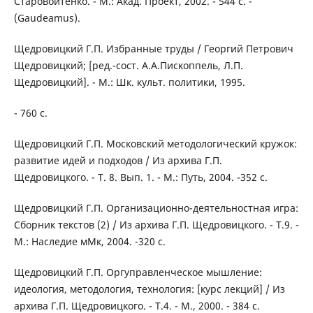
Старовойтенко. - М.: Акад. Проект, 2002. - 544 с. -
(Gaudeamus).
Щедровицкий Г.П. Избранные труды / Георгий Петрович
Щедровицкий; [ред.-сост. А.А.Пископпель, Л.П.
Щедровицкий]. - М.: Шк. культ. политики, 1995.
- 760 с.
Щедровицкий Г.П. Московский методологический кружок:
развитие идей и подходов / Из архива Г.П.
Щедровицкого. - Т. 8. Вып. 1. - М.: Путь, 2004. -352 с.
Щедровицкий Г.П. Организационно-деятельностная игра:
Сборник текстов (2) / Из архива Г.П. Щедровицкого. - Т.9. -
М.: Наследие мМк, 2004. -320 с.
Щедровицкий Г.П. Оргуправленческое мышление:
идеология, методология, технология: [курс лекций] / Из
архива Г.П. Щедровицкого. - Т.4. - М., 2000. - 384 с.