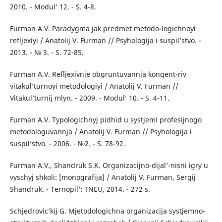
2010. - Modul’ 12. - S. 4-8.
Furman A.V. Paradygma jak predmet metodo-logichnoyi
refljexiyi / Anatolij V. Furman // Psyhologija i suspil’stvo. -
2013. - № 3. - S. 72-85.
Furman A.V. Refljexivnje obgruntuvannja konqent-riv
vitakul’turnoyi metodologiyi / Anatolij V. Furman //
Vitakul’turnij mlyn. - 2009. - Modul’ 10. - S. 4-11.
Furman A.V. Typologichnyj pidhid u systjemi profesijnogo
metodologuvannja / Anatolij V. Furman // Psyhologija i
suspil’stvo. - 2006. - №2. - S. 78-92.
Furman A.V., Shandruk S.K. Organizacijno-dijal’-nisni igry u
vyschyj shkoli: [monografija] / Anatolij V. Furman, Sergij
Shandruk. - Ternopil’: TNEU, 2014. - 272 s.
Schjedrovic’kij G. Mjetodologichna organizacija systjemno-