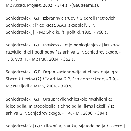
M.: Akkad. Projekt, 2002. - 544 s. -(Gaudeamus).
Schjedrovickij G.P. Izbrannyje trudy / Gjeorgij Pjetrovich
Schjedrovickij; [rjed.-sost. A.A.Piskoppjel’, L.P.
Schjedrovickij]. - M.: Shk. kul’t. politiki, 1995. - 760 s.
Schjedrovickij G.P. Moskovskij mjetodologichjeskij kruzhok:
razvitije idjej i podhodov / Iz arhiva G.P. Schjedrovickogo. -
T. 8. Vyp. 1. - M.: Put’, 2004. - 352 s.
Schjedrovickij G.P. Organizacionno-djejatjel’nostnaja igra:
Sbornik tjextov (2) / Iz arhiva G.P. Schjedrovickogo. - T.9. -
M.: Nasljedije MMK, 2004. - 320 s.
Schjedrovickij G.P. Orgupravljenchjeskoje myshljenije:
idjeologija, mjetodologija, tjehnologija: [kms ljekcij] / Iz
arhiva G.P. Schjedrovickogo. - T.4. - M., 2000. - 384 s.
Schjedrovic’kij G.P. Filosofija. Nauka. Mjetodologija / Gjeorgij