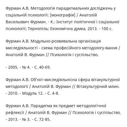
Фурман A.B. Методологія парадигмальних досліджень у
соціальній психології: [монографія] / Анатолій
Васильович Фурман. - К.: Інститут політичної і соціальної
психології; Тернопіль: Економічна думка, 2013. - 100 с.
Фурман A.B. Модульно-розвивальна організація
миследіяльності - схема професійного методологу-вання /
Анатолій В. Фурман // Психологія і суспільство.
- 2005. - № 4. - C. 40-69.
Фурман A.B. Об’єкт-миследіяльнісна сфера вітакультурної
методології / Анатолій В. Фурман // Вітакультурний млин.
- 2010. - Модуль 12. - C. 4-8.
Фурман A.B. Парадигма як предмет методологічної
рефлексії / Анатолій В. Фурман // Психологія і суспільство.
- 2013. - № 3. - C. 72-85.