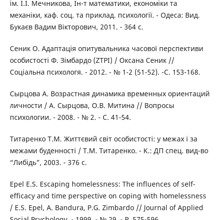
ім. І.І. Мечникова, Ін-т математики, економіки та
механіки, каф. соц. та приклад. психології. - Одеса: Вид.
Букаєв Вадим Вікторович, 2011. - 364 с.
Сеник О. Адаптація опитувальника часової перспективи
особистості Ф. Зімбардо (ZTPI) / Оксана Сеник //
Соціальна психологя. - 2012. - № 1-2 (51-52). -С. 153-168.
Сырцова А. Возрастная динамика временных ориентаций
личности / А. Сырцова, О.В. Митина // Вопросы
психологии. - 2008. - № 2. - С. 41-54.
Титаренко Т.М. Життєвий світ особистості: у межах і за
межами буденності / Т.М. Титаренко. - K.: ДП спец. вид-во
“Либідь”, 2003. - 376 с.
Epel E.S. Escaping homelessness: The influences of self-
efficacy and time perspective on coping with homelessness
/ E.S. Epel, A. Bandura, P.G. Zimbardo // Journal of Applied
Social Psychology. - 1999. - № 29. - P. 575-596.