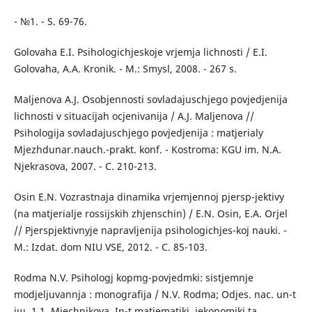
- №1. - S. 69-76.
Golovaha E.I. Psihologichjeskoje vrjemja lichnosti / E.I.
Golovaha, A.A. Kronik. - M.: Smysl, 2008. - 267 s.
Maljenova A.J. Osobjennosti sovladajuschjego povjedjenija
lichnosti v situacijah ocjenivanija / A.J. Maljenova //
Psihologija sovladajuschjego povjedjenija : matjerialy
Mjezhdunar.nauch.-prakt. konf. - Kostroma: KGU im. N.A.
Njekrasova, 2007. - C. 210-213.
Osin E.N. Vozrastnaja dinamika vrjemjennoj pjersp-jektivy
(na matjerialje rossijskih zhjenschin) / E.N. Osin, E.A. Orjel
// Pjerspjektivnyje napravljenija psihologichjes-koj nauki. -
M.: Izdat. dom NIU VSE, 2012. - C. 85-103.
Rodma N.V. Psihologj kopmg-povjedmki: sistjemnje
modjeljuvannja : monografija / N.V. Rodma; Odjes. nac. un-t
іш. 1.1. Mjechnikova, In-t matjematiki, jekonomіki ta