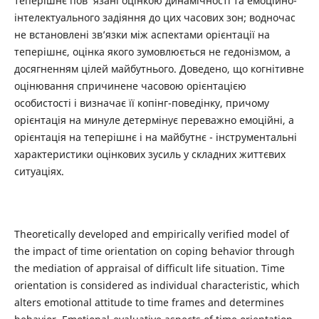
теперішнє пов ’язані оцінкою динамічності та емоційно-
інтелектуального задіяння до цих часових зон; водночас
не встановлені зв’язки між аспектами орієнтації на
теперішнє, оцінка якого зумовлюється не гедонізмом, а
досягненням цілей майбутнього. Доведено, що когнітивне
оцінювання спричинене часовою орієнтацією
особистості і визначає її копінг-поведінку, причому
орієнтація на минуле детермінує переважно емоційні, а
орієнтація на теперішнє і на майбутнє - інструментальні
характеристики оцінкових зусиль у складних життєвих
ситуаціях.
Theoretically developed and empirically verified model of
the impact of time orientation on coping behavior through
the mediation of appraisal of difficult life situation. Time
orientation is considered as individual characteristic, which
alters emotional attitude to time frames and determines