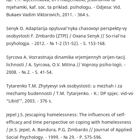
mjehamki, kaf. soc. ta priklad. psihologu. - Odjesa: Vid.
Bukaev Vadim Vіktorovich, 2011. - 364 s.
Senyk O. Adaptarija opytuval’nyka chasovoyi perspekty-vy
osobystosti F. Zmbardo (ZTPI) / Oxana Senyk // So-rial’na
psyhologja. - 2012. - № 1-2 (51-52). - S. 153-168.
Syrcova A. Vozrastnaja dinamika vrjemjennyh orijen-tacij
lichnosti / A. Syrcova, O.V. Mitina // Voprosy psiho-logii. -
2008. - № 2. - S. 41-54.
Tytarenko T.M. Zhytyevyi svk osobystostі: u mezhah і za
mezhamy budennostі / T.M. Tytarjenko. - K.: DP spjec. vid-vo
“Libіd’”, 2003. - 376 s.
Jepel J.S. Jescaping homelessness: The influences of self-
efficacy and time perspective on coping with homelessness
/ Je.S. Jepel, A. Bandura, P.G. Zimbardo // Journal of Applied
Social Psychology. - 1999. - № 29. - P. 575-596.