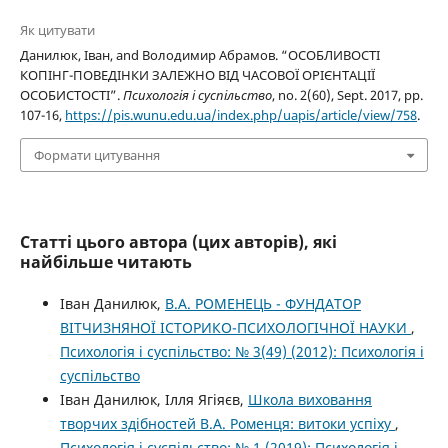
Як цитувати
Данилюк, Іван, and Володимир Абрамов. “ОСОБЛИВОСТІ
КОПІНГ-ПОВЕДІНКИ ЗАЛЕЖНО ВІД ЧАСОВОЇ ОРІЄНТАЦІЇ
ОСОБИСТОСТІ”.
Психологія і суспільство
, no. 2(60), Sept. 2017, pp.
107-16,
https://pis.wunu.edu.ua/index.php/uapis/article/view/758
.
Формати цитування
Статті цього автора (цих авторів), які
найбільше читають
Іван Данилюк,
В.А. РОМЕНЕЦЬ - ФУНДАТОР
ВІТЧИЗНЯНОЇ ІСТОРИКО-ПСИХОЛОГІЧНОЇ НАУКИ
,
Психологія і суспільство: № 3(49) (2012): Психологія і
суспільство
Іван Данилюк, Ілля Ягіяєв,
Школа виховання
творчих здібностей В.А. Роменця: витоки успіху
,
Психологія і суспільство: № 1 (2019): Психологія і