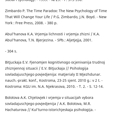
Zimbardo P. The Time Paradox: The New Psychology of Time
That Will Change Your Life / P.G. Zimbardo, J.N. Boyd. - New
York : Free Press, 2008. - 380 p.
Abul’hanova K.A. Vrjemja lichnosti i vrjemja zhizni / K.A.
Abul’hanova, T.N. Bjerjezina. - SPb.: Aljetjejja, 2001.
- 304 s.
Bitjuckaja E.V. Fjenomjen kognitivnogo ocjenivanija trudnoj
zhiznjennoj situacii / E.V. Bitjuckaja // Psihologija
sovladajuschjego povjedjenija: matjerialy II Mjezhdunar.
nauch.-prakt. konf., Kostroma, 23-25 sjent. 2010 g.: v 2 t. -
Kostroma: KGU im. N.A. Njekrasova, 2010. - T. 2. - S. 12-14.
Bolotova A.K. Chjelovjek i vrjemja v situacijah vybora
sovladajuschjego povjedjenija / A.K. Bolotova, M.R.
Hachaturova // Kul’turno-istorichjeskaja psihologija. -