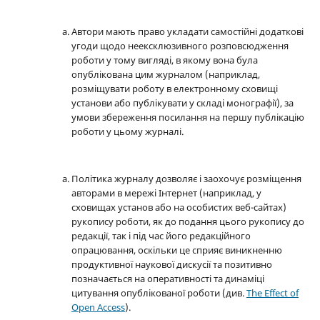
Автори мають право укладати самостійні додаткові
угоди щодо неексклюзивного розповсюдження
роботи у тому вигляді, в якому вона була
опублікована цим журналом (наприклад,
розміщувати роботу в електронному сховищі
установи або публікувати у складі монографії), за
умови збереження посилання на першу публікацію
роботи у цьому журналі.
Політика журналу дозволяє і заохочує розміщення
авторами в мережі Інтернет (наприклад, у
сховищах установ або на особистих веб-сайтах)
рукопису роботи, як до подання цього рукопису до
редакції, так і під час його редакційного
опрацювання, оскільки це сприяє виникненню
продуктивної наукової дискусії та позитивно
позначається на оперативності та динаміці
цитування опублікованої роботи (див.
The Effect of
Open Access
).