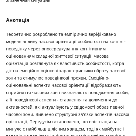
жизненная ситуация
Анотація
Теоретично розроблено та емпірично веріфіковано
модель впливу часової орієнтації особистості на ко-пінг-
поведінку через опосередкування когнітивним
оцінюванням складної життєвої ситуації. Часова
орієнтація розглянута як властивість особистості, котра
діє на емоційно-оцінкові характеристики образу часової
зони та стимулює поведінкові прояви. Емоційно-
оцінювальні аспекти часової орієнтації відображають
сприйняття часових зон і визначають поводження особи,
а її поведінкові аспекти - ставлення та долучення до
активностей, які актуалізують у свідомості образ певної
часової зони. Вивчено структурні зв’язки аспектів часової
орієнтації. Передусім встановлено, що орієнтація на
минуле є найбільш цілісним явищем, тоді як майбутнє і