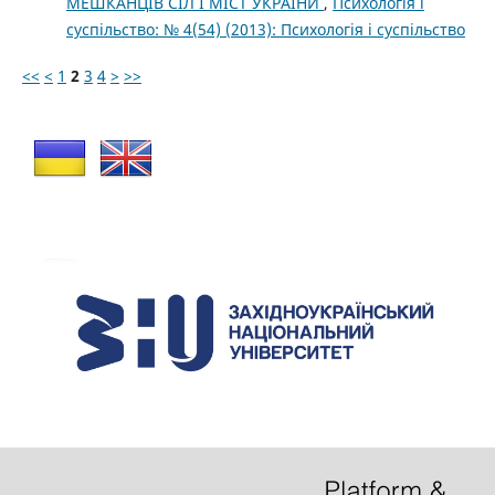
МЕШКАНЦІВ СІЛ І МІСТ УКРАЇНИ
,
Психологія і
суспільство: № 4(54) (2013): Психологія і суспільство
<<
<
1
2
3
4
>
>>