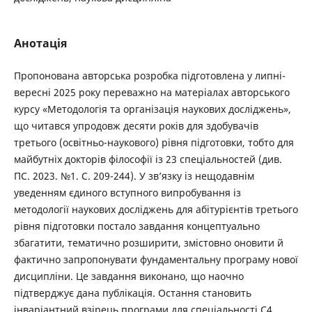
Анотація
Пропонована авторська розробка підготовлена у липні-
вересні 2025 року переважно на матеріалах авторського
курсу «Методологія та організація наукових досліджень»,
що читався упродовж десяти років для здобувачів
третього (освітньо-наукового) рівня підготовки, тобто для
майбутніх докторів філософії із 23 спеціальностей (див.
ПС. 2023. №1. С. 209-244). У зв’язку із нещодавнім
уведенням єдиного вступного випробування із
методології наукових досліджень для абітурієнтів третього
рівня підготовки постало завдання концептуально
збагатити, тематично розширити, змістовно оновити й
фактично запропонувати фундаментальну програму нової
дисципліни. Це завдання виконано, що наочно
підтверджує дана публікація. Остання становить
інваріантний взірець програми для спеціальності С4