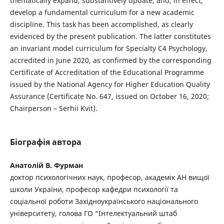
thematically expand, substantively update, and, in effect,
develop a fundamental curriculum for a new academic
discipline. This task has been accomplished, as clearly
evidenced by the present publication. The latter constitutes
an invariant model curriculum for Specialty C4 Psychology,
accredited in June 2020, as confirmed by the corresponding
Certificate of Accreditation of the Educational Programme
issued by the National Agency for Higher Education Quality
Assurance (Certificate No. 647, issued on October 16, 2020;
Chairperson – Serhii Kvit).
Біографія автора
Анатолій В. Фурман
доктор психологічних наук, професор, академік АН вищої
школи України, професор кафедри психології та
соціальної роботи Західноукраїнського національного
університету, голова ГО “Інтелектуальний штаб