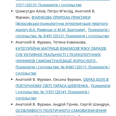
1(51) (2013): Психологія і суспільство
Шамсутдін Алієв, Петро М’ясоїд, Анатолій В.
Фурман,
ВЧИНКОВА ПРИРОДА ПРАКТИКИ
(філософсько-психологічна інтерпретація творчого
діалогу В.А. Роменця із М.М. Бахтіним)
,
Психологія і
суспільство: № 3(49) (2012): Психологія і суспільство
Анатолій В. Фурман, Тетяна Ковальова,
КАТЕГОРІЙНА МАТРИЦЯ ВЗАЄМОЗВ'ЯЗКУ ОБРАЗІВ
СУБ'ЄКТИВНОЇ РЕАЛЬНОСТІ І ПСИХОЛОГІЧНИХ
ЧИННИКІВ САМОАКТУАЛІЗАЦІЇ ДОРОСЛОГО
,
Психологія і суспільство: № 4(46) (2011): Психологія і
суспільство
Анатолій В. Фурман, Оксана Фурман,
ОБРАЗ ДОЛІ В
ПОЕТИЧНОМУ СВІТІ ТАРАСА ШЕВЧЕНКА
,
Психологія
і суспільство: № 1(55) (2014): Психологія і
суспільство
Анатолій В. Фурман, Андрій Гірняк, Сергій Шандрук,
ОСОБЛИВОСТІ ПОЛІТИЧНОГО САМОВИЗНАЧЕННЯ