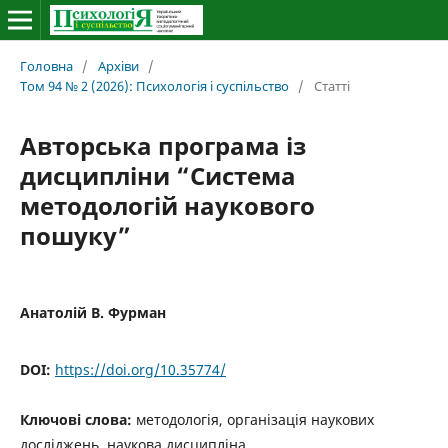
Головна
/
Архіви
/
Том 94 № 2 (2026): Психологія і суспільство
/
Статті
Авторська програма із
дисципліни “Система
методологій наукового
пошуку”
Анатолій В. Фурман
DOI:
https://doi.org/10.35774/
Ключові слова:
методологія, організація наукових
досліджень, наукова дисципліна