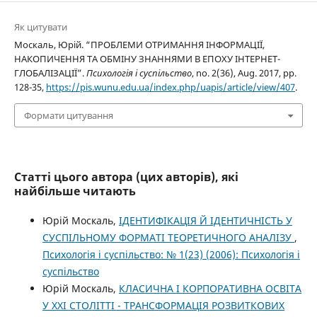
Як цитувати
Москаль, Юрій. “ПРОБЛЕМИ ОТРИМАННЯ ІНФОРМАЦІЇ,
НАКОПИЧЕННЯ ТА ОБМІНУ ЗНАННЯМИ В ЕПОХУ ІНТЕРНЕТ-
ГЛОБАЛІЗАЦІЇ”.
Психологія і суспільство
, no. 2(36), Aug. 2017, pp.
128-35,
https://pis.wunu.edu.ua/index.php/uapis/article/view/407
.
Формати цитування
Статті цього автора (цих авторів), які
найбільше читають
Юрій Москаль,
ІДЕНТИФІКАЦІЯ Й ІДЕНТИЧНІСТЬ У
СУСПІЛЬНОМУ ФОРМАТІ ТЕОРЕТИЧНОГО АНАЛІЗУ
,
Психологія і суспільство: № 1(23) (2006): Психологія і
суспільство
Юрій Москаль,
КЛАСИЧНА І КОРПОРАТИВНА ОСВІТА
У ХХІ СТОЛІТТІ - ТРАНСФОРМАЦІЯ РОЗВИТКОВИХ