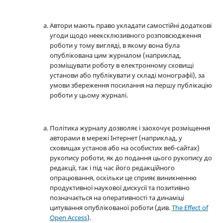
Автори мають право укладати самостійні додаткові
угоди щодо неексклюзивного розповсюдження
роботи у тому вигляді, в якому вона була
опублікована цим журналом (наприклад,
розміщувати роботу в електронному сховищі
установи або публікувати у складі монографії), за
умови збереження посилання на першу публікацію
роботи у цьому журналі.
Політика журналу дозволяє і заохочує розміщення
авторами в мережі Інтернет (наприклад, у
сховищах установ або на особистих веб-сайтах)
рукопису роботи, як до подання цього рукопису до
редакції, так і під час його редакційного
опрацювання, оскільки це сприяє виникненню
продуктивної наукової дискусії та позитивно
позначається на оперативності та динаміці
цитування опублікованої роботи (див.
The Effect of
Open Access
).