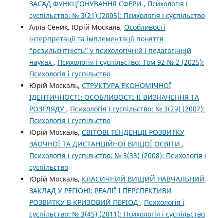
ЗАСАД ФУНКЦІОНУВАННЯ СФЕРИ
,
Психологія і
суспільство: № 3(21) (2005): Психологія і суспільство
Алла Сеник, Юрій Москаль,
Особливості
інтерпретації та імплементації поняття
“резильєнтність” у психологічній і педагогічній
науках
,
Психологія і суспільство: Том 92 № 2 (2025):
Психологія і суспільство
Юрій Москаль,
СТРУКТУРА ЕКОНОМІЧНОЇ
ІДЕНТИЧНОСТІ: ОСОБЛИВОСТІ ЇЇ ВИЗНАЧЕННЯ ТА
РОЗГЛЯДУ
,
Психологія і суспільство: № 3(29) (2007):
Психологія і суспільство
Юрій Москаль,
СВІТОВІ ТЕНДЕНЦІЇ РОЗВИТКУ
ЗАОЧНОЇ ТА ДИСТАНЦІЙНОЇ ВИЩОЇ ОСВІТИ
,
Психологія і суспільство: № 3(33) (2008): Психологія і
суспільство
Юрій Москаль,
КЛАСИЧНИЙ ВИЩИЙ НАВЧАЛЬНИЙ
ЗАКЛАД У РЕГІОНІ: РЕАЛІЇ І ПЕРСПЕКТИВИ
РОЗВИТКУ В КРИЗОВИЙ ПЕРІОД
,
Психологія і
суспільство: № 3(45) (2011): Психологія і суспільство