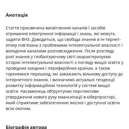
Анотація
Стаття присвячена висвітленню каналів і засобів
отримання електронної інформації і знань, які можуть
задіяти ВНЗ. Доводиться, що свобода знання в ін-тернет-
епоху пов’язана з проблемами інтелектуальної власності і
володіння каналами розповсюдження. Після розгляду
ролі знання у глобалізуючому світі охарактеризуємо
історію інтелектуальної власності з погляду вищої освіти у
провідних західних і периферійних країнах, а також
торкнемося перешкод, які заважають вільному доступу до
інтернетного знання, і визначимо актуальні тенденції
розвитку інформаційних технологій у системі вищої
освіти. Насамкінець обґрунтуємо перспективи
утвердження нового руху емансипації в кіберпросторі,
який сприятиме забезпеченню якісної і доступної освіти
всім охочим.
Біографія автора