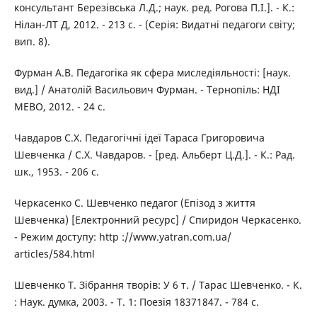
консультант Березівська Л.Д.; наук. ред. Рогова П.І.]. - К.:
Нілан-ЛТ Д, 2012. - 213 с. - (Серія: Видатні педагоги світу;
вип. 8).
Фурман А.В. Педагогіка як сфера миследіяльності: [наук.
вид.] / Анатолій Васильович Фурман. - Тернопіль: НДІ
МЕВО, 2012. - 24 с.
Чавдаров С.Х. Педагогічні ідеї Тараса Григоровича
Шевченка / С.Х. Чавдаров. - [ред. Альберт Ц.Д.]. - К.: Рад.
шк., 1953. - 206 с.
Черкасенко С. Шевченко педагог (Епізод з життя
Шевченка) [Електронний ресурс] / Спиридон Черкасенко.
- Режим доступу: http ://www.yatran.com.ua/
articles/584.html
Шевченко Т. Зібрання творів: У 6 т. / Тарас Шевченко. - К.
: Наук. думка, 2003. - Т. 1: Поезія 18371847. - 784 с.