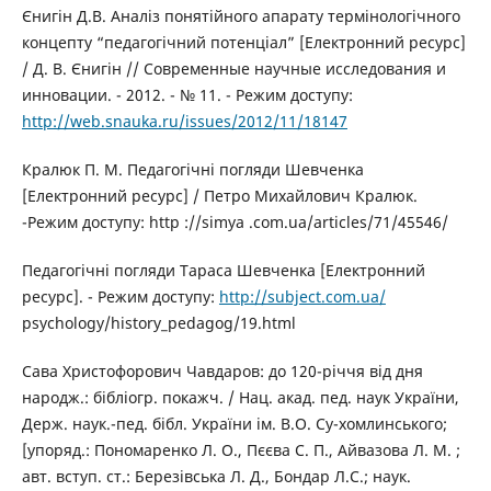
Єнигін Д.В. Аналіз понятійного апарату термінологічного
концепту “педагогічний потенціал” [Електронний ресурс]
/ Д. В. Єнигін // Современные научные исследования и
инновации. - 2012. - № 11. - Режим доступу:
http://web.snauka.ru/issues/2012/11/18147
Кралюк П. М. Педагогічні погляди Шевченка
[Електронний ресурс] / Петро Михайлович Кралюк.
-Режим доступу: http ://simya .com.ua/articles/71/45546/
Педагогічні погляди Тараса Шевченка [Електронний
ресурс]. - Режим доступу:
http://subject.com.ua/
psychology/history_pedagog/19.html
Сава Христофорович Чавдаров: до 120-річчя від дня
народж.: бібліогр. покажч. / Нац. акад. пед. наук України,
Держ. наук.-пед. бібл. України ім. В.О. Су-хомлинського;
[упоряд.: Пономаренко Л. О., Пєєва С. П., Айвазова Л. М. ;
авт. вступ. ст.: Березівська Л. Д., Бондар Л.С.; наук.