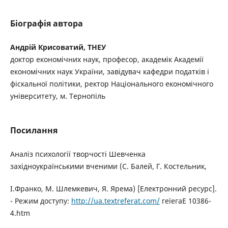
Біографія автора
Андрій Крисоватий, ТНЕУ
доктор економічних наук, професор, академік Академії
економічних наук України, завідувач кафедри податків і
фіскальної політики, ректор Національного економічного
університету, м. Тернопіль
Посилання
Аналіз психології творчості Шевченка
західноукраїнськими вченими (С. Балей, Г. Костельник,
І.Франко, М. Шлемкевич, Я. Ярема) [Електронний ресурс].
- Режим доступу:
http://ua.textreferat.com/
геїегаЕ 10386-
4.htm