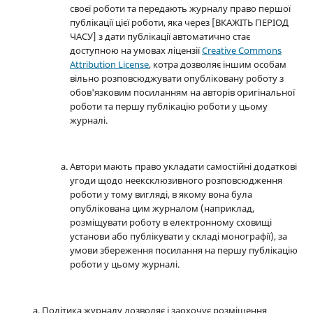
своєї роботи та передають журналу право першої
публікації цієї роботи, яка через [ВКАЖІТЬ ПЕРІОД
ЧАСУ] з дати публікації автоматично стає
доступною на умовах ліцензії
Creative Commons
Attribution License
, котра дозволяє іншим особам
вільно розповсюджувати опубліковану роботу з
обов'язковим посиланням на авторів оригінальної
роботи та першу публікацію роботи у цьому
журналі.
Автори мають право укладати самостійні додаткові
угоди щодо неексклюзивного розповсюдження
роботи у тому вигляді, в якому вона була
опублікована цим журналом (наприклад,
розміщувати роботу в електронному сховищі
установи або публікувати у складі монографії), за
умови збереження посилання на першу публікацію
роботи у цьому журналі.
Політика журналу дозволяє і заохочує розміщення