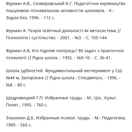
Фурман А.В., Скоморовський Б.Г. Педагогічне керівництво
пошуковою пізнавальною активністю школярів. - К.:
Зодіак-Еко, 1996. - 112 с.
Фурман А. Теорія освітньої діяльності як метасистема //
Психологія і суспільство. - 2001. - №3. - С. 105-144.
Фурман А.В. Хто підніме папірець? 80 задач з практичної
психології // Рідна школа. - 1992. - №9-10. - С. 36-41.
Школа здібностей. Фундаментальний експеримент у СШ
№44 м. Запоріжжя // Рідна школа : Спецвипуск. - 1996. -
№8. - 80 с.
Щедровицкий Г.П. Избранные труды. - М.: Шк.. Культ.
Полит., 1995. - 760 с.
Эльконин Д.Б. Избранные психол. труды. - М.: Педагогика,
1989. - 560 с.