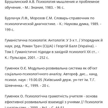
Брушлинский А.В. Психология мышления и проблемное
обучение. - М.: Знание, 1983. - 96 с.
Бурлачук Л.Ф., Морозов С.М. Словарь-справочник по
психологической диагностике. - К.: Наукова думка, 1989. -
199 с.
Гуманістична психологія: Антологія: У 3-х т. / Упорядник й
наук. ред. Роман Трач (США) і Георгій Балл (Україна). -
Том I: Гуманістичні підходи в західній психології XX ст.. -
K.: Пульсари, 2001. - 252 с.
Гуменюк О.Є. Модульно-розвивальна система як об’єкт
соціально-психологічного аналізу. Автореф. дис... канд.
психол. наук : 19.00.05 /Київський держ. ун-тет ім. Т.Г.
Шевченка.- К., 1999. - 20 с.
Гуменюк О. Психологічна грамотність учителя - основа
ефективної розвивальної взаємодії з учнями // Психологія
і суспільство. - 2000. - №1. - С. 44-51.