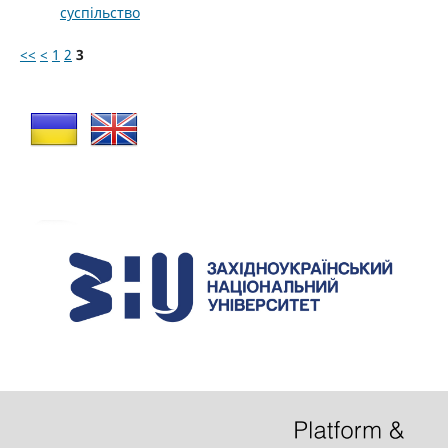
суспільство
<<
<
1
2
3