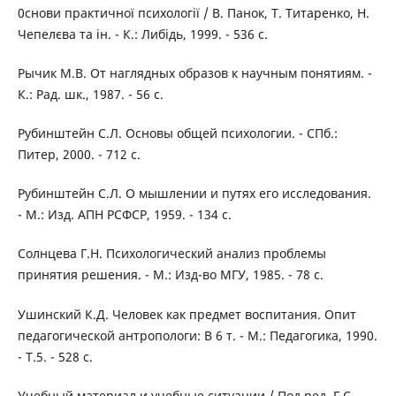
0снови практичної психології / В. Панок, Т. Титаренко, Н.
Чепелєва та ін. - К.: Либідь, 1999. - 536 с.
Рычик М.В. От наглядных образов к научным понятиям. -
К.: Рад. шк., 1987. - 56 с.
Рубинштейн С.Л. Основы общей психологии. - СПб.:
Питер, 2000. - 712 с.
Рубинштейн С.Л. О мышлении и путях его исследования.
- М.: Изд. АПН РСФСР, 1959. - 134 с.
Солнцева Г.Н. Психологический анализ проблемы
принятия решения. - М.: Изд-во МГУ, 1985. - 78 с.
Ушинский К.Д. Человек как предмет воспитания. Опит
педагогической антропологи: В 6 т. - М.: Педагогика, 1990.
- Т.5. - 528 с.
Учебный материал и учебные ситуации / Под ред. Г.С.