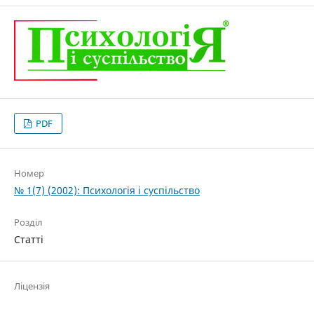
PDF
Номер
№ 1(7) (2002): Психологія і суспільство
Розділ
Статті
Ліцензія