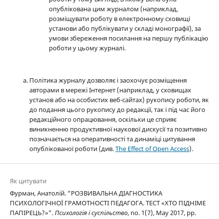
опублікована цим журналом (наприклад,
розміщувати роботу в електронному сховищі
установи або публікувати у складі монографії), за
умови збереження посилання на першу публікацію
роботи у цьому журналі.
Політика журналу дозволяє і заохочує розміщення
авторами в мережі Інтернет (наприклад, у сховищах
установ або на особистих веб-сайтах) рукопису роботи, як
до подання цього рукопису до редакції, так і під час його
редакційного опрацювання, оскільки це сприяє
виникненню продуктивної наукової дискусії та позитивно
позначається на оперативності та динаміці цитування
опублікованої роботи (див.
The Effect of Open Access
).
Як цитувати
Фурман, Анатолій. “РОЗВИВАЛЬНА ДІАГНОСТИКА
ПСИХОЛОГІЧНОЇ ГРАМОТНОСТІ ПЕДАГОГА. ТЕСТ «ХТО ПІДНІМЕ
ПАПІРЕЦЬ?»”.
Психологія і суспільство
, no. 1(7), May 2017, pp.