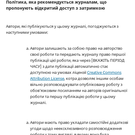
Політика, яка рекомендується журналам, що
пропонують відкритий доступ з затримкою
Автори, які публікуються у цьому журналі, погоджуються з
наступними умовами:
Автори залишають за собою право на авторство
своєї роботи та передають журналу право першої
публікації цієї роботи, яка через [ВКАЖІТЬ ПЕРІОД
ЧАСУ] з дати публікації автоматично стає
доступною на умовах ліцензії
Creative Commons
Attribution License
, котра дозволяє іншим особам
вільно розповсюджувати опубліковану роботу з
обов'язковим посиланням на авторів оригінальної
роботи та першу публікацію роботи у цьому
журналі.
Автори мають право укладати самостійні додаткові
угоди щодо неексклюзивного розповсюдження
роботи у тому вигляді, в якому вона була