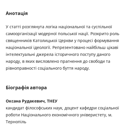
Анотація
У статті розглянута логіка національної та суспільної
самоорганізації модерної польської нації. Розкрито роль
священників Католицькоі Церкви у процесі формування
національної ідеології. Репрезентовано найбільш цікаві
інтелектуальні джерела історичного поступу даного
народу, в яких висловлено прагнення до свободи та
рівноправності соціального буття народу.
Біографія автора
Оксана Рудакевич, ТНЕУ
кандидат філософських наук, доцент кафедри соціальної
роботи Національного економічного універистету, м.
Тернопіль