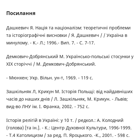
Посилання
Дашкевич Я. Нація та націоналізм: теоретичні проблеми
та історіографічні висновки / Я. Дашкевич / / Україна в
минулому. - K.- Л.; 1996.- Вип. 7. - С. 7-17.
Демкович-Добрянський М. Українсько-польські стосунки у
XIX сторіччі / М. Демкович-Добрянський.
- Мюнхен; Укр. Вільн. ун-т, 1969. - 119 с.
Зашкільняк Л, Крикун М. Історія Польщі: від найдавніших
часів до наших днів / Л. Зашкільняк, М. Крикун. - Львів;
вид-во ЛНУ ім. І. Франка, 2002. - 752 с.
Історія релігій в Україні: у 10 т. / редкол.: А. Колодний
(голова) [та ін.]. - К.: Центр Духовної Культури, 1996-1999.
- Т.4 Католицизм / за ред. П. Яроцького. -К., 2001. - 598 с.