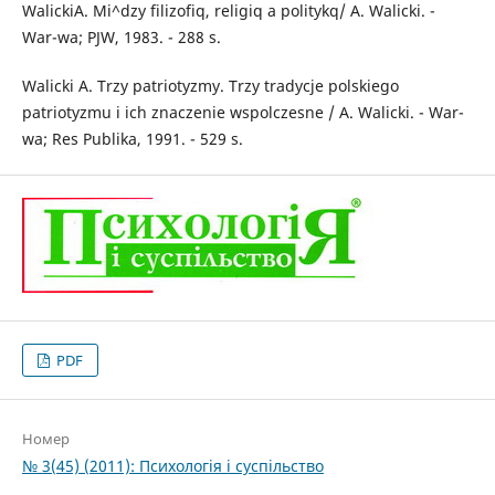
WalickiA. Mi^dzy filizofiq, religiq a politykq/ A. Walicki. -
War-wa; PJW, 1983. - 288 s.
Walicki A. Trzy patriotyzmy. Trzy tradycje polskiego
patriotyzmu i ich znaczenie wspolczesne / A. Walicki. - War-
wa; Res Publika, 1991. - 529 s.
PDF
Номер
№ 3(45) (2011): Психологія і суспільство