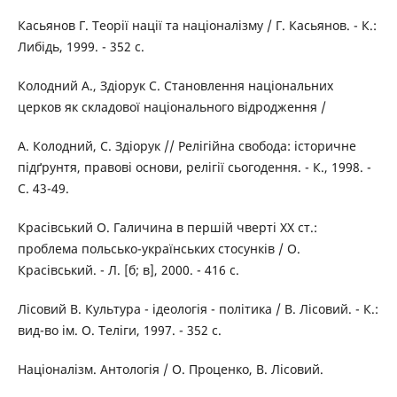
Касьянов Г. Теорії нації та націоналізму / Г. Касьянов. - К.:
Либідь, 1999. - 352 с.
Колодний A., Здіорук С. Становлення національних
церков як складової національного відродження /
А. Колодний, С. Здіорук // Релігійна свобода: історичне
підґрунтя, правові основи, релігії сьогодення. - К., 1998. -
С. 43-49.
Красівський О. Галичина в першій чверті XX ст.:
проблема польсько-українських стосунків / О.
Красівський. - Л. [б; в], 2000. - 416 с.
Лісовий В. Культура - ідеологія - політика / В. Лісовий. - К.:
вид-во ім. О. Теліги, 1997. - 352 с.
Націоналізм. Антологія / О. Проценко, В. Лісовий.