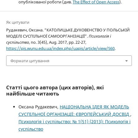
опублікованої роботи (див.
The Effect of Open Access
).
Як цитувати
Рудакевич, Оксана. “КАТОЛИЦЬКЕ ДУХОВЕНСТВО У ПОЛЬСЬКІЙ
МОДЕЛІ СУСПІЛЬНОЇ САМООРГАНІЗАЦІЇ”.
Психологія і
суспільство
, no. 3(45), Aug. 2017, pp. 22-27,
https://pis.wunu.edu.ua/index.php/uapis/article/view/560
.
Формати цитування
Статті цього автора (цих авторів), які
найбільше читають
Оксана Рудакевич,
НАЦІОНАЛЬНА ІДЕЯ ЯК МОДЕЛЬ
СУСПІЛЬНОЇ ОРГАНІЗАЦІЇ: ЄВРОПЕЙСЬКИЙ ДОСВІД
,
Психологія і суспільство: № 1(51) (2013): Психологія і
суспільство