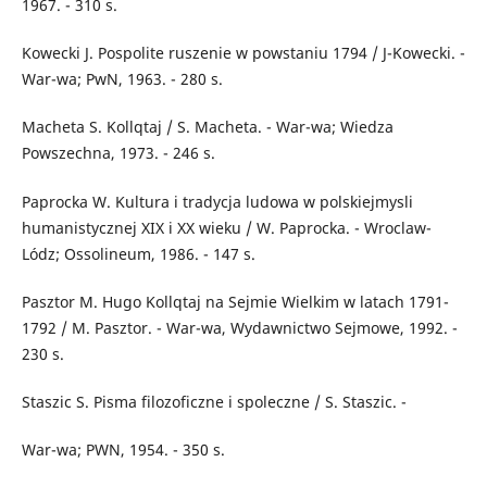
1967. - 310 s.
Kowecki J. Pospolite ruszenie w powstaniu 1794 / J-Kowecki. -
War-wa; PwN, 1963. - 280 s.
Macheta S. Kollqtaj / S. Macheta. - War-wa; Wiedza
Powszechna, 1973. - 246 s.
Paprocka W. Kultura i tradycja ludowa w polskiejmysli
humanistycznej XIX i XX wieku / W. Paprocka. - Wroclaw-
Lódz; Ossolineum, 1986. - 147 s.
Pasztor M. Hugo Kollqtaj na Sejmie Wielkim w latach 1791-
1792 / M. Pasztor. - War-wa, Wydawnictwo Sejmowe, 1992. -
230 s.
Staszic S. Pisma filozoficzne i spoleczne / S. Staszic. -
War-wa; PWN, 1954. - 350 s.