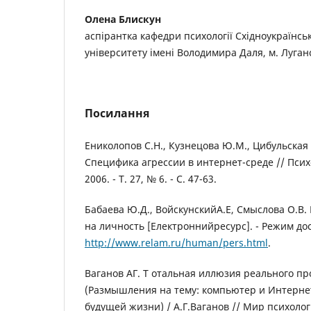
Олена Блискун
аспірантка кафедри психології Східноукраїнсь
університету імені Володимира Даля, м. Луган
Посилання
Ениколопов С.Н., Кузнецова Ю.М., Цибульская 
Специфика агрессии в интернет-среде // Псих
2006. - Т. 27, № 6. - С. 47-63.
Бабаева Ю.Д., ВойскунскийА.Е, Смыслова О.В.
на личность [Електроннийресурс]. - Режим дос
http://www.relam.ru/human/pers.html
.
Ваганов АГ. Т отальная иллюзия реального пр
(Размышления на тему: компьютер и Интерне
будущей жизни) / А.Г.Ваганов // Мир психологии