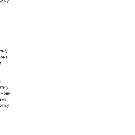
цьому
ти у
вона
м
,
і
ати у
 умови
 на
оти у