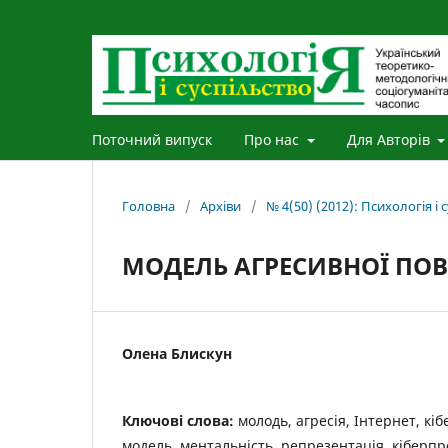
Поточний випуск
Про нас
Для Авторів
Головна
/
Архіви
/
№ 4(50) (2012): Психологія і 
МОДЕЛЬ АГРЕСИВНОЇ ПОВ
Олена Блискун
Ключові слова:
молодь, агресія, Інтернет, кіб
модель, ментальність, репрезентація, кіберпр