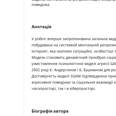
поведінка
Анотація
У роботі вперше запропонована загальна моде
побудована на системній ментальній репрезе
Інтернет, яка охоплює ситуаційні, особистіші 
Модель становить динамічний прообраз соціа
узмістовлення психологічної моделі агресії G
2002 році К. Андерсоном і Б. Бушманом для ре
Достовірність моделі SGAM підтверджена пр
агресивної поведінки та соціальної взаємодії 
часопросторі, так і в кіберпросторі.
Біографія автора