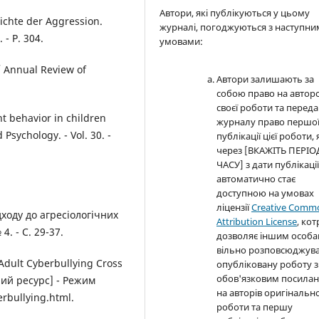
Автори, які публікуються у цьому
ichte der Aggression.
журналі, погоджуються з наступн
- P. 304.
умовами:
 Annual Review of
Автори залишають за
собою право на автор
своєї роботи та перед
nt behavior in children
журналу право першо
Psychology. - Vol. 30. -
публікації цієї роботи, 
через [ВКАЖІТЬ ПЕРІО
ЧАСУ] з дати публікаці
автоматично стає
доступною на умовах
ліцензії
Creative Comm
ходу до агресіологічних
Attribution License
, кот
4. - С. 29-37.
дозволяє іншим особ
вільно розповсюджув
Adult Cyberbullying Cross
опубліковану роботу з
обов'язковим посила
ний ресурс] - Режим
на авторів оригінально
rbullying.html.
роботи та першу