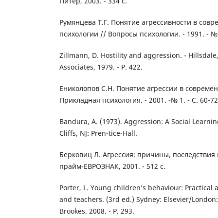
Питер, 2003. - 334 с.
Румянцева Т.Г. Понятие агрессивности в сов
психологии // Вопросы психологии. - 1991. - № 1
Zillmann, D. Hostility and aggression. - Hillsdal
Associates, 1979. - P. 422.
Ениколопов C.H. Понятие агрессии в современ
Прикладная психология. - 2001. -№ 1. - С. 60-72
Bandura, A. (1973). Aggression: A Social Learni
Cliffs, NJ: Pren-tice-Hall.
Берковиц Л. Агрессия: причины, последствия и
прайм-ЕВРОЗНАК, 2001. - 512 с.
Porter, L. Young children’s behaviour: Practical
and teachers. (3rd ed.) Sydney: Elsevier/London
Brookes. 2008. - P. 293.