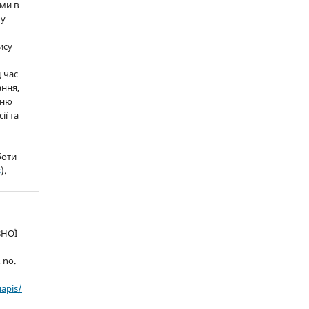
ми в
 у
ису
д час
ння,
нню
ії та
боти
s
).
ВНОЇ
, no.
uapis/