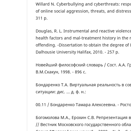
Willard N. Cyberbullying and cyberthreats: resp
of online social aggression, threats, and distress
311 р.
Douglas, R. L. Instrumental and reactive violence
health factors and mal-treatment history in the 
offending. -Dissertation to obtain the degree of 
Dalhousie University Halifax, 2010. - 257 р.
Новейший философский словарь / Сост. А.А. Гр
В.М.Скакун, 1998. - 896 с.
Бондаренко Т.А. Виртуальная реальность в с
ситуации: дис. ... д. ф. н.:
00.11 / Бондаренко Тамара Алексеевна. - Ростов
Богомолова М.А., Ерохин C.B. Репрезентация
// Вестник Московского государственного обл