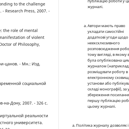
публікацію роботи у 
onding to the challenge
журналі.
. - Research Press, 2007. -
Автори мають право
: the role of mental
укладати самостійні
додаткові угоди щодо
manifestation of violent
неексклюзивного
Doctor of Philosophy,
розповсюдження робо
тому вигляді, в якому 
була опублікована ци
и-цанов. - Мн.: Изд.
журналом (наприклад
розміщувати роботу в
електронному сховищ
установи або публікув
овременной социальной
складі монографії), за
збереження посилання
першу публікацію роб
-на-Дону, 2007. - 326 с.
цьому журналі.
 виртуальной реальности
астного университета.
Політика журналу дозволяє і