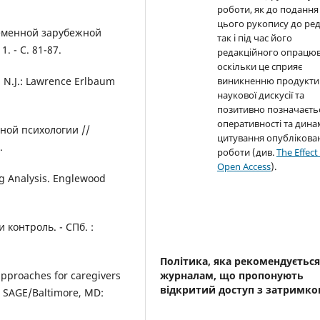
роботи, як до подання
цього рукопису до реда
ременной зарубежной
так і під час його
. - С. 81-87.
редакційного опрацюв
оскільки це сприяє
e, N.J.: Lawrence Erlbaum
виникненню продукти
наукової дискусії та
позитивно позначаєть
оперативності та дина
ной психологии //
цитування опублікова
.
роботи (див.
The Effect
Open Access
).
ng Analysis. Englewood
 контроль. - СПб. :
Політика, яка рекомендуєтьс
 approaches for caregivers
журналам, що пропонують
відкритий доступ з затримк
: SAGE/Baltimore, MD: