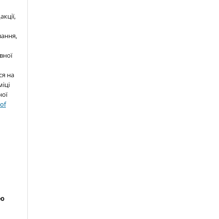
кції,
ання,
вної
ся на
міці
ної
 of
я
ою