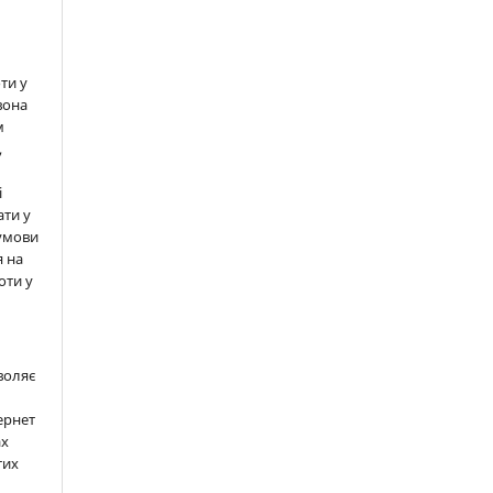
ти у
вона
м
,
і
ати у
 умови
 на
оти у
воляє
ернет
ах
тих