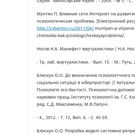
Серия “Философские науки”. - 2009. - № 3. - С. 
Мунтян П. Влияние сети Интернет на развити
психологическая проблема. [Електронний ресу
http://cyberpsy.ru/2011/04/
muntyan-p-vliyanie-s
cheloveka-kak-psixologicheskayaproblema/.
Носов Н.А. Манифест виртуалистики / Н.А. Нос
- Тр. лаб. виртуалистики. - Вып. 15. - М.: Путь, 
Блискун О.О. До визначення психологічного п
соціальної ситуації в кіберпросторі // Актуаль
Психологія осо-бистості. Психологічна допомог
наукових праць Інституту психології ім. Г.С. К
ред. С.Д. Максименка, М.В.Папучі.
- К., 2012. - Т. 12, Вип. 6. - С. 45-59.
Блискун О.О. Розробка моделі системної репр