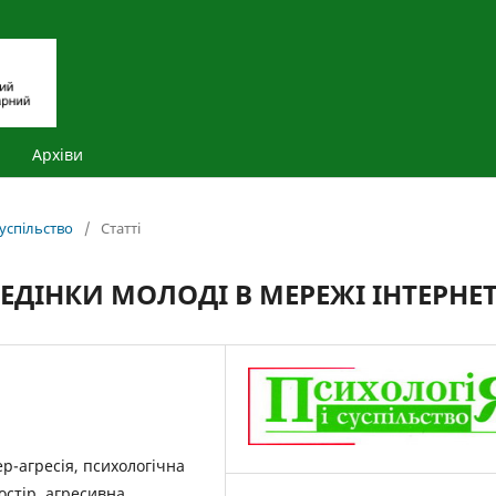
Архіви
суспільство
/
Статті
ЕДІНКИ МОЛОДІ В МЕРЕЖІ ІНТЕРНЕ
ер-агресія, психологічна
остір, агресивна