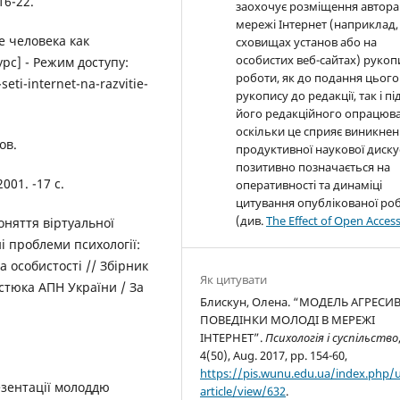
16-22.
заохочує розміщення автора
мережі Інтернет (наприклад,
е человека как
сховищах установ або на
особистих веб-сайтах) рукоп
рс] - Режим доступу:
роботи, як до подання цього
eti-internet-na-razvitie-
рукопису до редакції, так і пі
його редакційного опрацюва
оскільки це сприяє виникне
ов.
продуктивної наукової дискус
позитивно позначається на
2001. -17 с.
оперативності та динаміці
цитування опублікованої ро
(див.
The Effect of Open Acces
оняття віртуальної
ні проблеми психології:
а особистості // Збірник
Як цитувати
остюка АПН України / За
Блискун, Олена. “МОДЕЛЬ АГРЕСИ
ПОВЕДІНКИ МОЛОДІ В МЕРЕЖІ
ІНТЕРНЕТ”.
Психологія і суспільство
4(50), Aug. 2017, pp. 154-60,
https://pis.wunu.edu.ua/index.php/
езентації молоддю
article/view/632
.