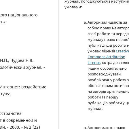
журналі, погоджуються з наступн
умовами:
кого національного
ськ
Автори залишають за
собою право на автор
своєї роботи та перед
журналу право першо
публікації цієї роботи 
умовах ліцензії
Creativ
Commons Attribution
Н.П., Чудова Н.В.
License
, котра дозволя
ологический журнал. -
іншим особам вільно
розповсюджувати
опубліковану роботу з
обов'язковим посила
 Интернет: воздействие
на авторів оригінально
тупу:
роботи та першу
публікацію роботи у 
журналі.
остранства
т в современной и
. - 2000. - № 2 (22)
Автори мають право