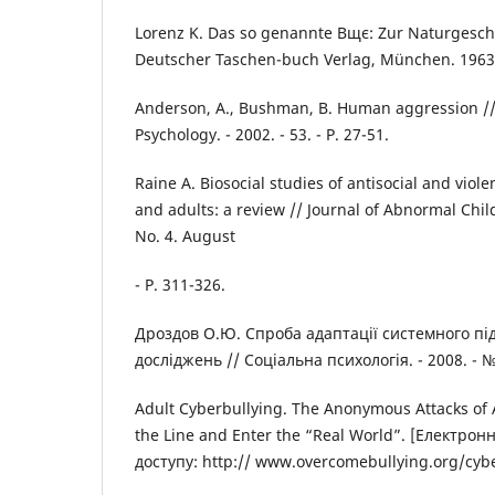
Lorenz K. Das so genannte Вщє: Zur Naturgesch
Deutscher Taschen-buch Verlag, München. 1963. 
Anderson, A., Bushman, B. Human aggression //
Psychology. - 2002. - 53. - Р. 27-51.
Raine A. Biosocial studies of antisocial and viole
and adults: a review // Journal of Abnormal Child 
No. 4. August
- Р. 311-326.
Дроздов О.Ю. Спроба адаптації системного під
досліджень // Соціальна психологія. - 2008. - № 
Adult Cyberbullying. The Anonymous Attacks of 
the Line and Enter the “Real World”. [Електрон
доступу: http:// www.overcomebullying.org/cybe