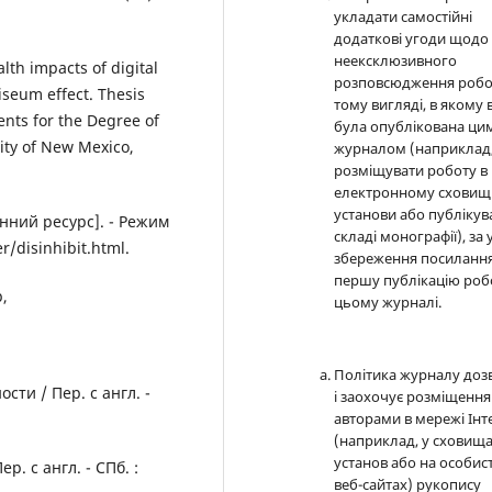
укладати самостійні
додаткові угоди щодо
неексклюзивного
alth impacts of digital
розповсюдження робо
iseum effect. Thesis
тому вигляді, в якому 
ents for the Degree of
була опублікована ци
ity of New Mexico,
журналом (наприклад
розміщувати роботу в
електронному сховищ
установи або публікув
ронний ресурс]. - Режим
складі монографії), за
r/disinhibit.html.
збереження посилання
першу публікацію роб
р,
цьому журналі.
Політика журналу доз
ти / Пер. с англ. -
і заохочує розміщення
авторами в мережі Інт
(наприклад, у сховищ
установ або на особис
. с англ. - СПб. :
веб-сайтах) рукопису