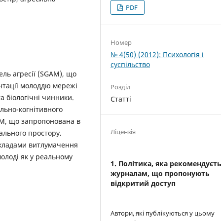
PDF
Номер
№ 4(50) (2012): Психологія і
суспільство
ль агресії (SGAM), що
нтації молоддю мережі
Розділ
та біологічні чинники.
Статті
льно-когнітивного
AM, що запропонована в
Ліцензія
ального простору.
икладами витлумачення
молоді як у реальному
1. Політика, яка рекомендуєт
журналам, що пропонують
відкритий доступ
Автори, які публікуються у цьому