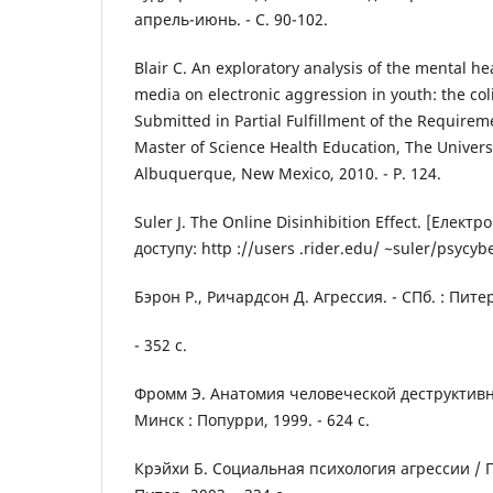
апрель-июнь. - С. 90-102.
Blair C. An exploratory analysis of the mental he
media on electronic aggression in youth: the col
Submitted in Partial Fulfillment of the Requirem
Master of Science Health Education, The Univers
Albuquerque, New Mexico, 2010. - P. 124.
Suler J. The Online Disinhibition Effect. [Елект
доступу: http ://users .rider.edu/ ~suler/psycybe
Бэрон P., Ричардсон Д. Агрессия. - СПб. : Пите
- 352 с.
Фромм Э. Анатомия человеческой деструктивнос
Минск : Попурри, 1999. - 624 с.
Крэйхи Б. Социальная психология агрессии / Пер