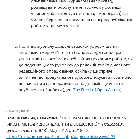
опублікована цим журналом (наприклад,
розміщувати роботу в електронному сховищі
установи або публікувати у складі монографії), за
умови збереження посилання на першу публікацію
роботи у цьому журналі.
Політика журналу дозволяє і заохочує розміщення
авторами в мережі Інтернет (наприклад, у сховищах
установ або на особистих веб-сайтах) рукопису роботи, як
до подання цього рукопису до редакції, так і під час його
редакційного опрацювання, оскільки це сприяє
виникненню продуктивної наукової дискусії та позитивно
позначається на оперативності та динаміці цитування
опублікованої роботи (див.
The Effect of Open Access
).
Як цитувати
Подшивалкіна, Валентина. “ПРОГРАМА АВТОРСЬКОГО КУРСУ
‘ЯКІСНІ МЕТОДИ ДОСЛІДЖЕННЯ В СОЦІОЛОГІЇ’”.
Психологія і
суспільство
, no. 4(18), May 2017, pp. 218-20,
https://pis.wunu.edu.ua/index.php/uapis/article/view/176
.