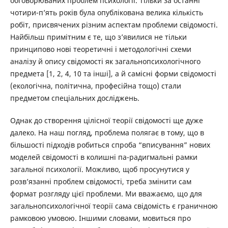
обговорюваних проблем психології. Тільки за останні
чотири-п’ять років була опублікована велика кількість
робіт, присвячених різним аспектам проблеми свідомості.
Найбільш примітним є те, що з’явилися не тільки
принципово нові теоретичні і методологічні схеми
аналізу й опису свідомості як загальнопсихологічного
предмета [1, 2, 4, 10 та інші], а й самісні форми свідомості
(екологічна, політична, професійна тощо) стали
предметом спеціальних досліджень.
Однак до створення цілісної теорії свідомості ще дуже
далеко. На наш погляд, проблема полягає в тому, що в
більшості підходів робиться спроба “вписування” нових
моделей свідомості в колишні па-радигмальні рамки
загальної психології. Можливо, щоб просунутися у
розв’язанні проблем свідомості, треба змінити сам
формат розгляду цієї проблеми. Ми вважаємо, що для
загальнопсихологічної теорії сама свідомість є граничною
рамковою умовою. Іншими словами, мовиться про