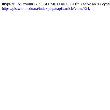
Фурман, Анатолій В. “СВІТ МЕТОДОЛОГІЇ”.
Психологія і сус
https://pis.wunu.edu.ua/index.php/uapis/article/view/754
.