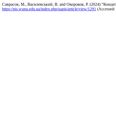
Саврасов, М., Василевський, В. and Окороков, Р. (2024) “Концеп
https://pis.wunu.edu.ua/index.php/uapis/article/view/1291
(Accessed: 