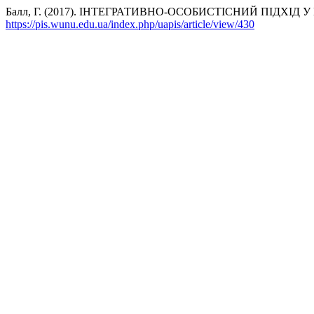
Балл, Г. (2017). ІНТЕГРАТИВНО-ОСОБИСТІСНИЙ ПІДХ
https://pis.wunu.edu.ua/index.php/uapis/article/view/430