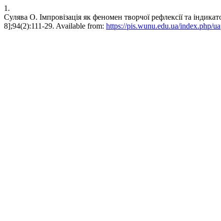
1.
Сулява О. Імпровізація як феномен творчої рефлексії та індикатор
8];94(2):111-29. Available from:
https://pis.wunu.edu.ua/index.php/ua