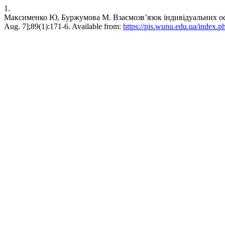
1.
Максименко Ю, Буржумова М. Взаємозв’язок індивідуальних особли
Aug. 7];89(1):171-6. Available from:
https://pis.wunu.edu.ua/index.p