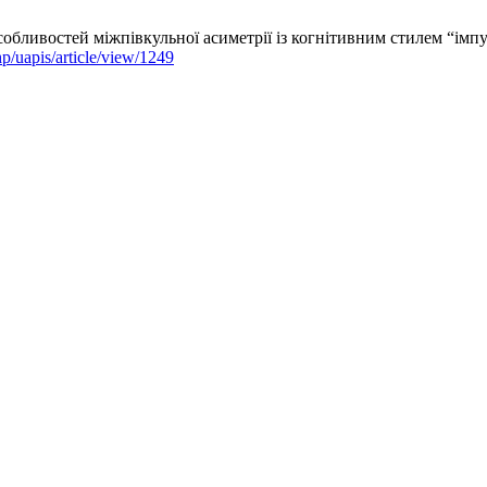
востей міжпівкульної асиметрії із когнітивним стилем “імпульсив
hp/uapis/article/view/1249