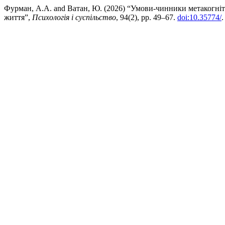
Фурман, А.А. and Ватан, Ю. (2026) “Умови-чинники метакогнітив
життя”,
Психологія і суспільство
, 94(2), pp. 49–67.
doi:10.35774/
.