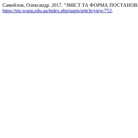
Самойлов, Олександр. 2017. “ЗМІСТ ТА ФОРМА ПОСТА
https://pis.wunu.edu.ua/index.php/uapis/article/view/752
.