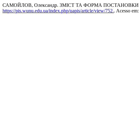
САМОЙЛОВ, Олександр. ЗМІСТ ТА ФОРМА ПОСТАНОВК
https://pis.wunu.edu.ua/index.php/uapis/article/view/752.
. Acesso em: