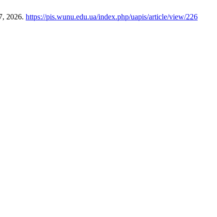
7, 2026.
https://pis.wunu.edu.ua/index.php/uapis/article/view/226