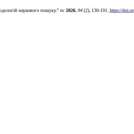
одологій наукового пошуку.”
пс
2026
,
94
(2), 130-191.
https://doi.o