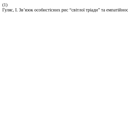
(1)
Гуляс, І. Зв’язок особистісних рис “світлої тріади” та емпатійно