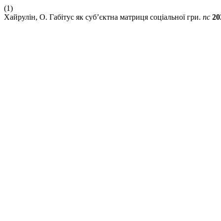
(1)
Хайрулін, О. Габітус як суб’єктна матриця соціальної гри.
пс
20